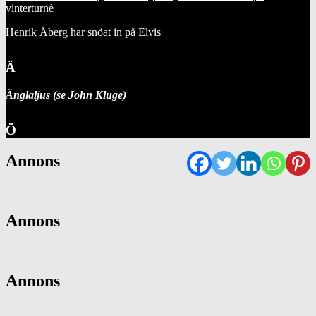
vinterturné
Henrik Åberg har snöat in på Elvis
Ä
Änglaljus (se John Kluge)
Ö
Annons
Annons
Annons