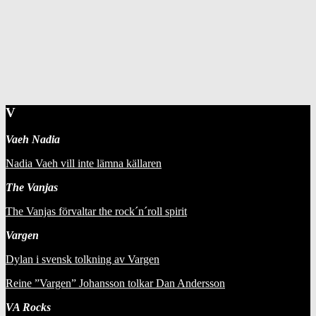
V
Vaeh Nadia
Nadia Vaeh vill inte lämna källaren
The Vanjas
The Vanjas förvaltar the rock´n´roll spirit
Vargen
Dylan i svensk tolkning av Vargen
Reine ”Vargen” Johansson tolkar Dan Andersson
VA Rocks