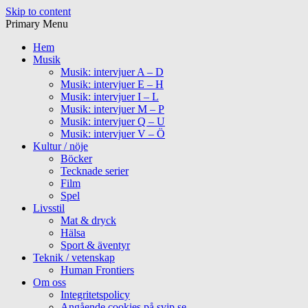
Skip to content
Primary Menu
Hem
Musik
Musik: intervjuer A – D
Musik: intervjuer E – H
Musik: intervjuer I – L
Musik: intervjuer M – P
Musik: intervjuer Q – U
Musik: intervjuer V – Ö
Kultur / nöje
Böcker
Tecknade serier
Film
Spel
Livsstil
Mat & dryck
Hälsa
Sport & äventyr
Teknik / vetenskap
Human Frontiers
Om oss
Integritetspolicy
Angående cookies på svip.se