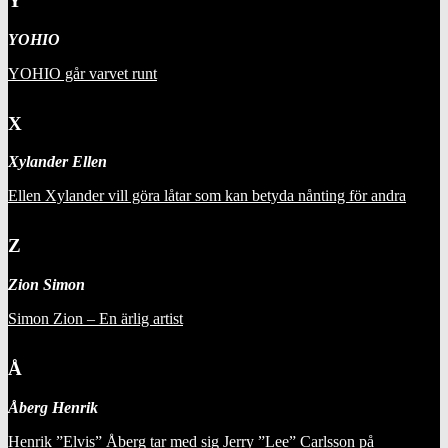
Y
YOHIO
YOHIO går varvet runt
X
Xylander Ellen
Ellen Xylander vill göra låtar som kan betyda nånting för andra
Z
Zion Simon
Simon Zion – En ärlig artist
Å
Åberg Henrik
Henrik ”Elvis” Åberg tar med sig Jerry ”Lee” Carlsson på