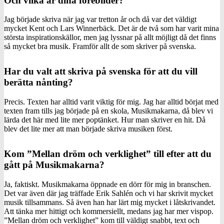
Och vilka är dina förebilder?
Jag började skriva när jag var tretton år och då var det väldigt
mycket Kent och Lars Winnerbäck. Det är de två som har varit mina
största inspirationskällor, men jag lyssnar på allt möjligt då det finns
så mycket bra musik. Framför allt de som skriver på svenska.
Har du valt att skriva på svenska för att du vill
berätta nånting?
Precis. Texten har alltid varit viktig för mig. Jag har alltid börjat med
texten fram tills jag började på en skola, Musikmakarna, då blev vi
lärda det här med lite mer poptänket. Hur man skriver en hit. Då
blev det lite mer att man började skriva musiken först.
Kom ”Mellan dröm och verklighet” till efter att du
gått på Musikmakarna?
Ja, faktiskt. Musikmakarna öppnade en dörr för mig in branschen.
Det var även där jag träffade Erik Sahlén och vi har skrivit mycket
musik tillsammans. Så även han har lärt mig mycket i låtskrivandet.
Att tänka mer hittigt och kommersiellt, medans jag har mer vispop.
”Mellan dröm och verklighet” kom till väldigt snabbt, text och