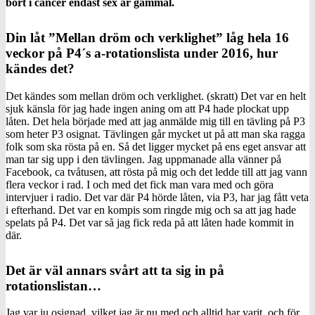
bort i cancer endast sex år gammal.
Din låt ”Mellan dröm och verklighet” låg hela 16
veckor på P4´s a-rotationslista under 2016, hur
kändes det?
Det kändes som mellan dröm och verklighet. (skratt) Det var en helt
sjuk känsla för jag hade ingen aning om att P4 hade plockat upp
låten. Det hela började med att jag anmälde mig till en tävling på P3
som heter P3 osignat. Tävlingen går mycket ut på att man ska ragga
folk som ska rösta på en. Så det ligger mycket på ens eget ansvar att
man tar sig upp i den tävlingen. Jag uppmanade alla vänner på
Facebook, ca tvåtusen, att rösta på mig och det ledde till att jag vann
flera veckor i rad. I och med det fick man vara med och göra
intervjuer i radio. Det var där P4 hörde låten, via P3, har jag fått veta
i efterhand. Det var en kompis som ringde mig och sa att jag hade
spelats på P4. Det var så jag fick reda på att låten hade kommit in
där.
Det är väl annars svårt att ta sig in på
rotationslistan…
Jag var ju osignad, vilket jag är nu med och alltid har varit, och för