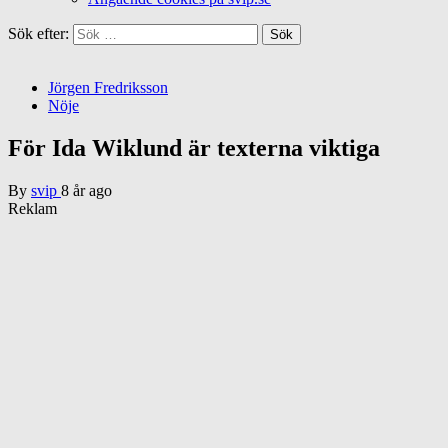
Sök efter:
Jörgen Fredriksson
Nöje
För Ida Wiklund är texterna viktiga
By
svip
8 år ago
Reklam