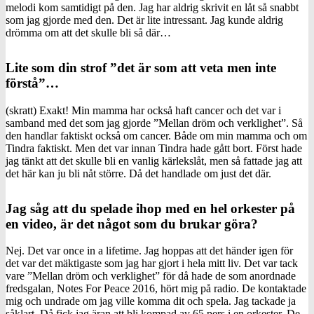
melodi kom samtidigt på den. Jag har aldrig skrivit en låt så snabbt
som jag gjorde med den. Det är lite intressant. Jag kunde aldrig
drömma om att det skulle bli så där…
Lite som din strof ”det är som att veta men inte
förstå”…
(skratt) Exakt! Min mamma har också haft cancer och det var i
samband med det som jag gjorde ”Mellan dröm och verklighet”. Så
den handlar faktiskt också om cancer. Både om min mamma och om
Tindra faktiskt. Men det var innan Tindra hade gått bort. Först hade
jag tänkt att det skulle bli en vanlig kärlekslåt, men så fattade jag att
det här kan ju bli nåt större. Då det handlade om just det där.
Jag såg att du spelade ihop med en hel orkester på
en video, är det något som du brukar göra?
Nej. Det var once in a lifetime. Jag hoppas att det händer igen för
det var det mäktigaste som jag har gjort i hela mitt liv. Det var tack
vare ”Mellan dröm och verklighet” för då hade de som anordnade
fredsgalan, Notes For Peace 2016, hört mig på radio. De kontaktade
mig och undrade om jag ville komma dit och spela. Jag tackade ja
såklart. Då fick jag äran att bli kompad av 65 pers i en orkester. De