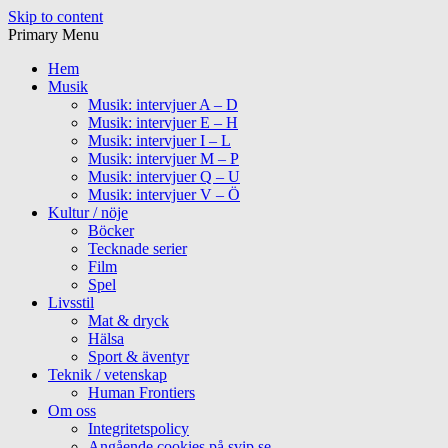
Skip to content
Primary Menu
Hem
Musik
Musik: intervjuer A – D
Musik: intervjuer E – H
Musik: intervjuer I – L
Musik: intervjuer M – P
Musik: intervjuer Q – U
Musik: intervjuer V – Ö
Kultur / nöje
Böcker
Tecknade serier
Film
Spel
Livsstil
Mat & dryck
Hälsa
Sport & äventyr
Teknik / vetenskap
Human Frontiers
Om oss
Integritetspolicy
Angående cookies på svip.se