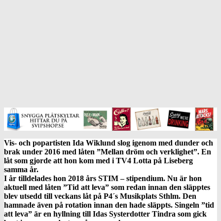
Vis- och popartisten Ida Wiklund slog igenom med dunder och
brak under 2016 med låten ”Mellan dröm och verklighet”. En
låt som gjorde att hon kom med i TV4 Lotta på Liseberg
samma år.
I år tilldelades hon 2018 års STIM – stipendium. Nu är hon
aktuell med låten ”Tid att leva” som redan innan den släpptes
blev utsedd till veckans låt på P4´s Musikplats Sthlm. Den
hamnade även på rotation innan den hade släppts. Singeln ”tid
att leva” är en hyllning till Idas Systerdotter Tindra som gick