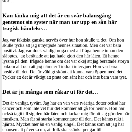
stor…
Kan tänka mig att det är en svår balansgång
gentemot sin syster när man tar upp en sån här
tragisk händelse…
Jag var faktiskt ganska nervös över hur hon skulle ta det. Om hon
skulle tycka att jag utnyttjade hennes situation. Men det var bara
positivt. Jag var dock väldigt noga med att fråga henne innan den
släpptes, jag berättade att jag hade gjort den här låten, lät henne
lyssna på den, frågade henne om det var okej att jag berättade storyn
bakom allt och att jag nämner Tindra i intervjuer Hon var bara
positiv till det. Det är väldigt skönt att kunna vara öppen med det .
Tycker att det är viktigt att prata om sånt här och inte bara vara tyst.
Det är ju många som råkar ut för det…
Det är vanligt, tyvärr. Jag har en vän vars tvååriga dotter också har
cancer och som inte vet hur det kommer att gå för henne. Hon har
också tagit till sig den här låten och tackar mig för att jag gör den här
musiken. Man får så starka kommentarer till den. Det känns rakt i
hjärtat. Mycket mer än en vanlig singel. Det känns som att jag har
chansen att påverka nu, att folk ska skänka pengar till