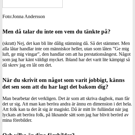
Foto:Jonna Andersson
Men då talar du inte om vem du tänkte på?
(skratt) Nej, det kan bli lite dålig stämning då. Så det stämmer. Men
alla låtar handlar inte om människor heller, utan som låten ”Ge mig
luft, ge mig vingar”, den handlar om att ha prestationsångest. Något
som jag har känt väldigt mycket. Ibland har det varit lite kämpigt så
då skrev jag en låt om det.
När du skrivit om något som varit jobbigt, känns
det sen som att du har lagt det bakom dig?
Man bearbetar det verkligen. Det är som att skriva dagbok, man får
det ur sig. Att man kan beröra andra är ännu en dimension i det hela.
Att folk kan ta det åt sig är magiskt. Då är mitt liv fulländat när jag
lyckats att beröra folk, på liknande sätt som jag har blivit berörd av
mina förebilder.