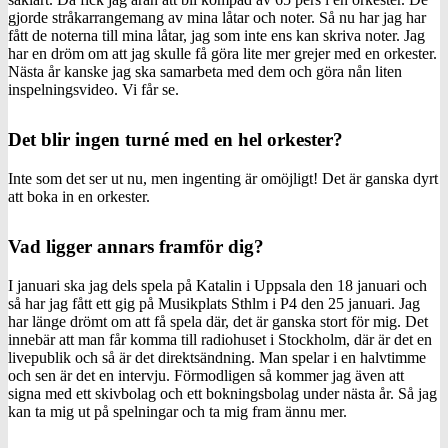
gjorde stråkarrangemang av mina låtar och noter. Så nu har jag har
fått de noterna till mina låtar, jag som inte ens kan skriva noter. Jag
har en dröm om att jag skulle få göra lite mer grejer med en orkester.
Nästa år kanske jag ska samarbeta med dem och göra nån liten
inspelningsvideo. Vi får se.
Det blir ingen turné med en hel orkester?
Inte som det ser ut nu, men ingenting är omöjligt! Det är ganska dyrt
att boka in en orkester.
Vad ligger annars framför dig?
I januari ska jag dels spela på Katalin i Uppsala den 18 januari och
så har jag fått ett gig på Musikplats Sthlm i P4 den 25 januari. Jag
har länge drömt om att få spela där, det är ganska stort för mig. Det
innebär att man får komma till radiohuset i Stockholm, där är det en
livepublik och så är det direktsändning. Man spelar i en halvtimme
och sen är det en intervju. Förmodligen så kommer jag även att
signa med ett skivbolag och ett bokningsbolag under nästa år. Så jag
kan ta mig ut på spelningar och ta mig fram ännu mer.