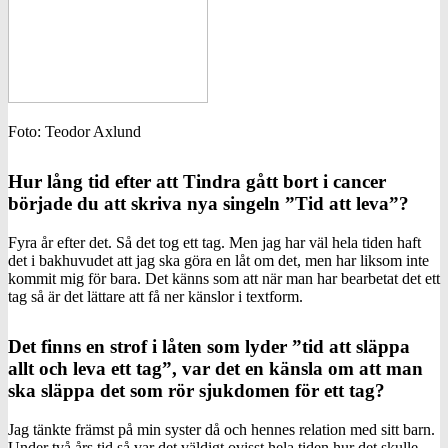
Foto: Teodor Axlund
Hur lång tid efter att Tindra gått bort i cancer
började du att skriva nya singeln ”Tid att leva”?
Fyra år efter det. Så det tog ett tag. Men jag har väl hela tiden haft
det i bakhuvudet att jag ska göra en låt om det, men har liksom inte
kommit mig för bara. Det känns som att när man har bearbetat det ett
tag så är det lättare att få ner känslor i textform.
Det finns en strof i låten som lyder ”tid att släppa
allt och leva ett tag”, var det en känsla om att man
ska släppa det som rör sjukdomen för ett tag?
Jag tänkte främst på min syster då och hennes relation med sitt barn.
Under två års tid så var det väldigt ovisst hela tiden hur det skulle