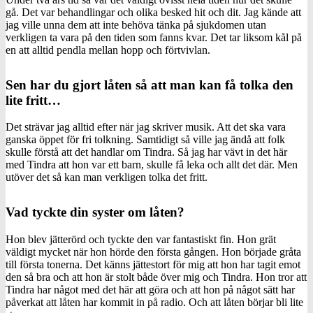
gå. Det var behandlingar och olika besked hit och dit. Jag kände att
jag ville unna dem att inte behöva tänka på sjukdomen utan
verkligen ta vara på den tiden som fanns kvar. Det tar liksom kål på
en att alltid pendla mellan hopp och förtvivlan.
Sen har du gjort låten så att man kan få tolka den
lite fritt…
Det strävar jag alltid efter när jag skriver musik. Att det ska vara
ganska öppet för fri tolkning. Samtidigt så ville jag ändå att folk
skulle förstå att det handlar om Tindra. Så jag har vävt in det här
med Tindra att hon var ett barn, skulle få leka och allt det där. Men
utöver det så kan man verkligen tolka det fritt.
Vad tyckte din syster om låten?
Hon blev jätterörd och tyckte den var fantastiskt fin. Hon grät
väldigt mycket när hon hörde den första gången. Hon började gråta
till första tonerna. Det känns jättestort för mig att hon har tagit emot
den så bra och att hon är stolt både över mig och Tindra. Hon tror att
Tindra har något med det här att göra och att hon på något sätt har
påverkat att låten har kommit in på radio. Och att låten börjar bli lite