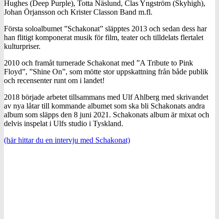
Hughes (Deep Purple), Totta Näslund, Clas Yngström (Skyhigh),
Johan Örjansson och Krister Classon Band m.fl.
Första soloalbumet ”Schakonat” släpptes 2013 och sedan dess har
han flitigt komponerat musik för film, teater och tilldelats flertalet
kulturpriser.
2010 och framåt turnerade Schakonat med ”A Tribute to Pink
Floyd”, ”Shine On”, som mötte stor uppskattning från både publik
och recensenter runt om i landet!
2018 började arbetet tillsammans med Ulf Ahlberg med skrivandet
av nya låtar till kommande albumet som ska bli Schakonats andra
album som släpps den 8 juni 2021. Schakonats album är mixat och
delvis inspelat i Ulfs studio i Tyskland.
(här hittar du en intervju med Schakonat)