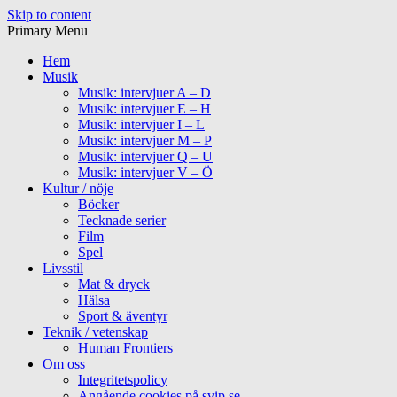
Skip to content
Primary Menu
Hem
Musik
Musik: intervjuer A – D
Musik: intervjuer E – H
Musik: intervjuer I – L
Musik: intervjuer M – P
Musik: intervjuer Q – U
Musik: intervjuer V – Ö
Kultur / nöje
Böcker
Tecknade serier
Film
Spel
Livsstil
Mat & dryck
Hälsa
Sport & äventyr
Teknik / vetenskap
Human Frontiers
Om oss
Integritetspolicy
Angående cookies på svip.se