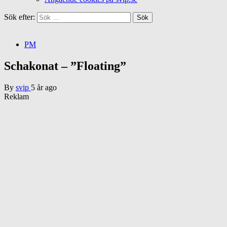
Sök efter:
PM
Schakonat – ”Floating”
By
svip
5 år ago
Reklam