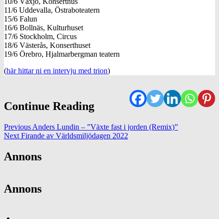
10/6 Växjö, Konserthus
11/6 Uddevalla, Östraboteatern
15/6 Falun
16/6 Bollnäs, Kulturhuset
17/6 Stockholm, Circus
18/6 Västerås, Konserthuset
19/6 Örebro, Hjalmarbergman teatern
(
här hittar ni en intervju med trion
)
Continue Reading
Previous
Anders Lundin – ”Växte fast i jorden (Remix)”
Next
Firande av Världsmiljödagen 2022
Annons
Annons