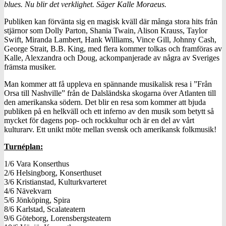
blues. Nu blir det verklighet. Säger Kalle Moraeus.
Publiken kan förvänta sig en magisk kväll där många stora hits från
stjärnor som Dolly Parton, Shania Twain, Alison Krauss, Taylor
Swift, Miranda Lambert, Hank Williams, Vince Gill, Johnny Cash,
George Strait, B.B. King, med flera kommer tolkas och framföras av
Kalle, Alexzandra och Doug, ackompanjerade av några av Sveriges
främsta musiker.
Man kommer att få uppleva en spännande musikalisk resa i ”Från
Orsa till Nashville” från de Dalsländska skogarna över Atlanten till
den amerikanska södern. Det blir en resa som kommer att bjuda
publiken på en helkväll och ett inferno av den musik som betytt så
mycket för dagens pop- och rockkultur och är en del av vårt
kulturarv. Ett unikt möte mellan svensk och amerikansk folkmusik!
Turnéplan:
1/6 Vara Konserthus
2/6 Helsingborg, Konserthuset
3/6 Kristianstad, Kulturkvarteret
4/6 Nävekvarn
5/6 Jönköping, Spira
8/6 Karlstad, Scalateatern
9/6 Göteborg, Lorensbergsteatern