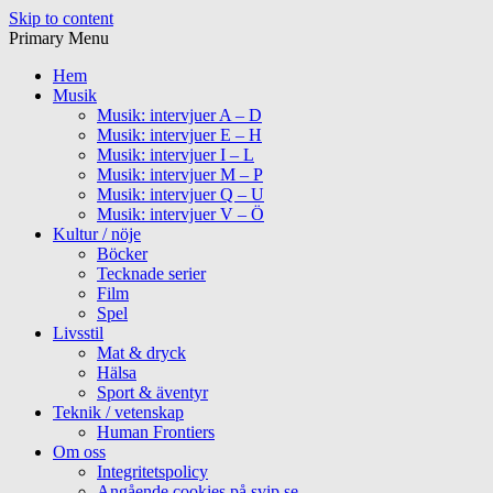
Skip to content
Primary Menu
Hem
Musik
Musik: intervjuer A – D
Musik: intervjuer E – H
Musik: intervjuer I – L
Musik: intervjuer M – P
Musik: intervjuer Q – U
Musik: intervjuer V – Ö
Kultur / nöje
Böcker
Tecknade serier
Film
Spel
Livsstil
Mat & dryck
Hälsa
Sport & äventyr
Teknik / vetenskap
Human Frontiers
Om oss
Integritetspolicy
Angående cookies på svip.se