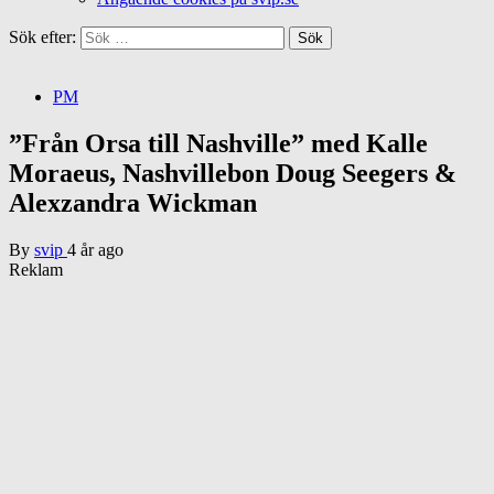
Sök efter:
PM
”Från Orsa till Nashville” med Kalle
Moraeus, Nashvillebon Doug Seegers &
Alexzandra Wickman
By
svip
4 år ago
Reklam