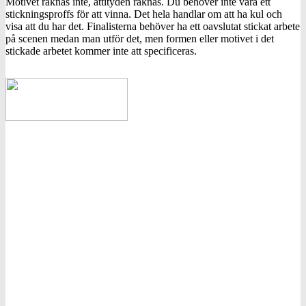
Motivet räknas inte, attityden räknas. Du behöver inte vara ett
stickningsproffs för att vinna. Det hela handlar om att ha kul och
visa att du har det. Finalisterna behöver ha ett oavslutat stickat arbete
på scenen medan man utför det, men formen eller motivet i det
stickade arbetet kommer inte att specificeras.