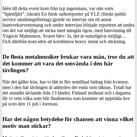
Idén till detta event kom från typ ingenstans, var nån sorts
”hjärnfjärt”. (skratt) En finsk radioreporter på YLE (finskt public
service sändningsföretag) gjorde en intervju om ett annat
hantverksevenemang och under intervjun började reportern att undra
om det var möjligt att sticka med stängda ögon, med hänvisning till
Yngwie Malmsteen. Svaret blev: Ja, det är naturligtvis möjligt…
Och därifrån kom iden att kombinera heavy metal och stickning.
De flesta metalmusiker brukar vara män, tror du att
det kommer att vara det omvända i den här
tävlingen?
När det gäller kön, har vi fått in fler semifinal bidrag från kvinnor,
men i den här tävlingen är attityden det enda som räknas. Totalt har
det anmälts tävlande från 13 länder, Finland inräknat och i dagarna
får vi veta vilka som blir finalisterna som kommer att uppträda live
på scen den 11 juli i Joensuu.
Har det någon betydelse för chansen att vinna vilket
motiv man stickar?