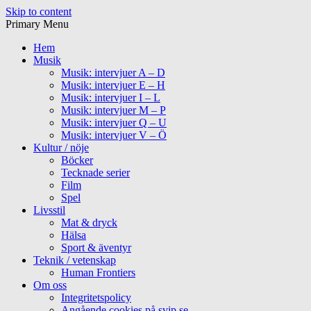
Skip to content
Primary Menu
Hem
Musik
Musik: intervjuer A – D
Musik: intervjuer E – H
Musik: intervjuer I – L
Musik: intervjuer M – P
Musik: intervjuer Q – U
Musik: intervjuer V – Ö
Kultur / nöje
Böcker
Tecknade serier
Film
Spel
Livsstil
Mat & dryck
Hälsa
Sport & äventyr
Teknik / vetenskap
Human Frontiers
Om oss
Integritetspolicy
Angående cookies på svip.se