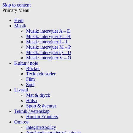
Skip to content
Primary Menu
Hem
Musik
Musik: intervjuer A – D
Musik: intervjuer E – H
Musik: intervjuer I – L
Musik: intervjuer M – P
Musik: intervjuer Q – U
Musik: intervjuer V – Ö
Kultur / nöje
Böcker
Tecknade serier
Film
Spel
Livsstil
Mat & dryck
Hälsa
Sport & äventyr
Teknik / vetenskap
Human Frontiers
Om oss
Integritetspolicy
Angående cookies på svip.se