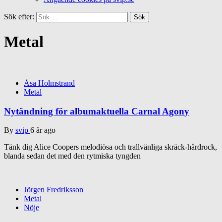
Sök efter:
Metal
Åsa Holmstrand
Metal
Nytändning för albumaktuella Carnal Agony
By
svip
6 år ago
Tänk dig Alice Coopers melodiösa och trallvänliga skräck-hårdrock,
blanda sedan det med den rytmiska tyngden
Jörgen Fredriksson
Metal
Nöje