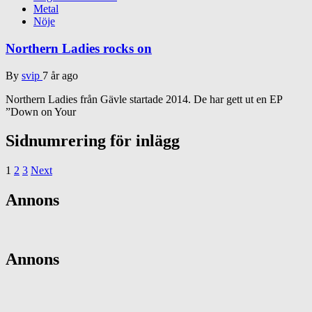
Metal
Nöje
Northern Ladies rocks on
By
svip
7 år ago
Northern Ladies från Gävle startade 2014. De har gett ut en EP
”Down on Your
Sidnumrering för inlägg
1
2
3
Next
Annons
Annons