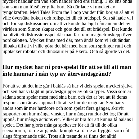
mycket handlar om vad som händer med ens familj. T ex ens onda
son som man försöker gifta bort. Så där lade vi mycket av
tyngdkraften. Med Tales From the Loop var det från början så att vi
ville översätta boken och rollspelet till ett brädspel. Sen så hade vi i
och för sig diskussioner om att vi kunde ha tagit nån annan del av
världen som Simon skapat och göra det till ett brädspel. Det kunde
ha blivit ett diskussionsspel där man far fram magnetrinskepp över
nordkalotten. Mycket finns med där, men ändå kom vi i slutändan
tillbaka till att vi ville göra det här med barn som springer runt och
upptäcker robotar och dinosaurier på Ekerö. Och så gjorde vi det.
Hur mycket har ni provspelat för att se till att man
inte hamnar i nån typ av återvändsgränd?
För att se att det inte går i baklås så har vi dels spelat mycket själva
och sen har vi tagit in provtestgrupper av olika typer. Vissa som är
sådana som spelar mest med sina barn och det är bra att få deras
respons som är avslappnad för att se hur de reagerar. Sen har vi
andra som är mer hardcore och som spelat flera gånger, skrivit
rapporter om hur många vinster, hur många rundor det tog för att
uppnå, hur många actions etc. Vilket är bra för att kunna få balans i
spelet. Det har gjorts många speltester för att få till de olika
scenariorna, för de är ganska komplexa för de är byggda som nåt
slags förgrenande träd. Trots allt testande så finns det alltid