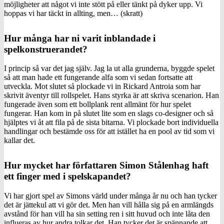
möjligheter att något vi inte stött på eller tänkt på dyker upp. Vi
hoppas vi har täckt in allting, men… (skratt)
Hur många har ni varit inblandade i
spelkonstruerandet?
I princip så var det jag själv. Jag la ut alla grunderna, byggde spelet
så att man hade ett fungerande alfa som vi sedan fortsatte att
utveckla. Mot slutet så plockade vi in Rickard Antroia som har
skrivit äventyr till rollspelet. Hans styrka är att skriva scenarion. Han
fungerade även som ett bollplank rent allmänt för hur spelet
fungerar. Han kom in på slutet lite som en slags co-designer och så
hjälptes vi åt att fila på de sista bitarna. Vi plockade bort individuella
handlingar och bestämde oss för att istället ha en pool av tid som vi
kallar det.
Hur mycket har författaren Simon Stålenhag haft
ett finger med i spelskapandet?
Vi har gjort spel av Simons värld under många år nu och han tycker
det är jättekul att vi gör det. Men han vill hålla sig på en armlängds
avstånd för han vill ha sin setting ren i sitt huvud och inte låta den
influeras av hur andra tolkar det. Han tycker det är spännande att