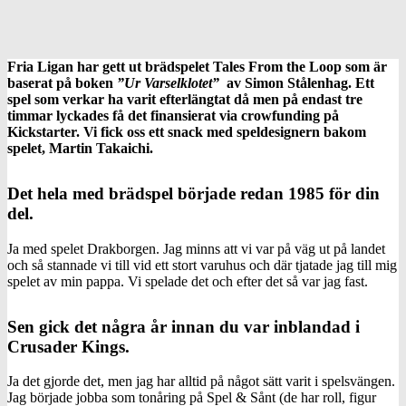
Fria Ligan har gett ut brädspelet Tales From the Loop som är
baserat på boken
”Ur Varselklotet”
av Simon Stålenhag. Ett
spel som verkar ha varit efterlängtat då men på endast tre
timmar lyckades få det finansierat via crowfunding på
Kickstarter. Vi fick oss ett snack med speldesignern bakom
spelet, Martin Takaichi.
Det hela med brädspel började redan 1985 för din
del.
Ja med spelet Drakborgen. Jag minns att vi var på väg ut på landet
och så stannade vi till vid ett stort varuhus och där tjatade jag till mig
spelet av min pappa. Vi spelade det och efter det så var jag fast.
Sen gick det några år innan du var inblandad i
Crusader Kings.
Ja det gjorde det, men jag har alltid på något sätt varit i spelsvängen.
Jag började jobba som tonåring på Spel & Sånt (de har roll, figur