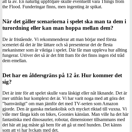
att ta av. En naturlig uppföljare skulle eventuellt vara Things from
the Flood. Funderingar finns, men ingenting är spikat.
När det gäller scenariorna i spelet ska man ta dem i
turordning eller kan man hoppa mellan dem?
De är fristående. Vi rekommenderar att man börjar med första
sceneriet då det är lite lättare och så presenterar det de flesta
mekanismer som är viktiga i spelet. Där får man uppleva hur allting
fungerar. Utöver det så är det fritt fram för det finns ingen röd tråd
dem emellan.
Det har en åldersgräns på 12 år. Hur kommer det
sig?
Det är inte för att spelet skulle vara läskigt eller nåt liknande. Det är
mer utifrån hur komplext det är. Vi har varit noga med att göra det
”barnvänligt” om man jämför det med TV-serien som Amazon
gjorde. Den är ganska melankolisk och mycket riktad till vuxna. Vi
ville mer fånga kids on bikes, Goonies känslan. Man ville ha det här
fantastiska med dinosaurier, robotar, dimensioner tillsammans med
det här att jag måste gå hem för att gå ut med hunden. Det känns
som att vi har lyckats med det.