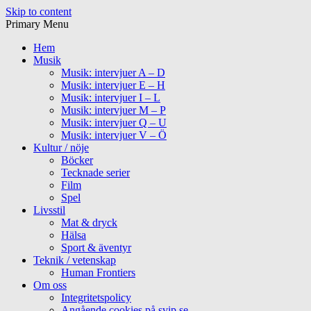
Skip to content
Primary Menu
Hem
Musik
Musik: intervjuer A – D
Musik: intervjuer E – H
Musik: intervjuer I – L
Musik: intervjuer M – P
Musik: intervjuer Q – U
Musik: intervjuer V – Ö
Kultur / nöje
Böcker
Tecknade serier
Film
Spel
Livsstil
Mat & dryck
Hälsa
Sport & äventyr
Teknik / vetenskap
Human Frontiers
Om oss
Integritetspolicy
Angående cookies på svip.se