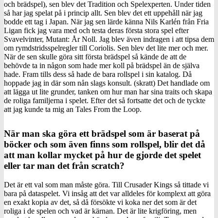
och brädspel), sen blev det Tradition och Spelexperten. Under tiden
så har jag spelat på i princip allt. Sen blev det ett uppehåll när jag
bodde ett tag i Japan. När jag sen lärde känna Nils Karlén från Fria
Ligan fick jag vara med och testa deras första stora spel efter
Svavelvinter, Mutant: År Noll. Jag blev även indragen i att tipsa dem
om rymdstridsspelregler till Coriolis. Sen blev det lite mer och mer.
När de sen skulle göra sitt första brädspel så kände de att de
behövde ta in någon som hade mer koll på brädspel än de själva
hade. Fram tills dess så hade de bara rollspel i sin katalog. Då
hoppade jag in där som nån slags konsult. (skratt) Det handlade om
att lägga ut lite grunder, tanken om hur man har sina traits och skapa
de roliga familjerna i spelet. Efter det så fortsatte det och de tyckte
att jag kunde ta mig an Tales From the Loop.
När man ska göra ett brädspel som är baserat på
böcker och som även finns som rollspel, blir det då
att man kollar mycket på hur de gjorde det spelet
eller tar man det från scratch?
Det är ett val som man måste göra. Till Crusader Kings så tittade vi
bara på dataspelet. Vi insåg att det var alldeles för komplext att göra
en exakt kopia av det, så då försökte vi koka ner det som är det
roliga i de spelen och vad är kärnan. Det är lite krigföring, men