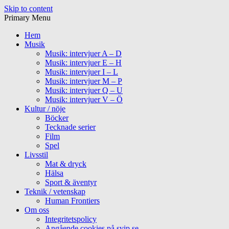
Skip to content
Primary Menu
Hem
Musik
Musik: intervjuer A – D
Musik: intervjuer E – H
Musik: intervjuer I – L
Musik: intervjuer M – P
Musik: intervjuer Q – U
Musik: intervjuer V – Ö
Kultur / nöje
Böcker
Tecknade serier
Film
Spel
Livsstil
Mat & dryck
Hälsa
Sport & äventyr
Teknik / vetenskap
Human Frontiers
Om oss
Integritetspolicy
Angående cookies på svip.se