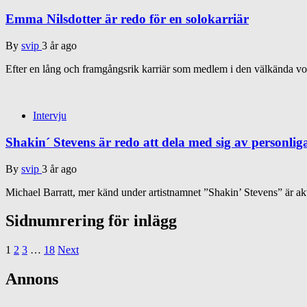
Emma Nilsdotter är redo för en solokarriär
By
svip
3 år ago
Efter en lång och framgångsrik karriär som medlem i den välkända 
Intervju
Shakin´ Stevens är redo att dela med sig av personliga
By
svip
3 år ago
Michael Barratt, mer känd under artistnamnet ”Shakin’ Stevens” är ak
Sidnumrering för inlägg
1
2
3
…
18
Next
Annons