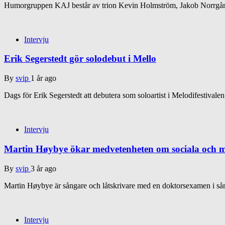
Humorgruppen KAJ består av trion Kevin Holmström, Jakob Norrgår
Intervju
Erik Segerstedt gör solodebut i Mello
By
svip
1 år ago
Dags för Erik Segerstedt att debutera som soloartist i Melodifestivale
Intervju
Martin Høybye ökar medvetenheten om sociala och mi
By
svip
3 år ago
Martin Høybye är sångare och låtskrivare med en doktorsexamen i sån
Intervju