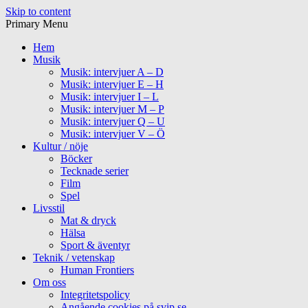
Skip to content
Primary Menu
Hem
Musik
Musik: intervjuer A – D
Musik: intervjuer E – H
Musik: intervjuer I – L
Musik: intervjuer M – P
Musik: intervjuer Q – U
Musik: intervjuer V – Ö
Kultur / nöje
Böcker
Tecknade serier
Film
Spel
Livsstil
Mat & dryck
Hälsa
Sport & äventyr
Teknik / vetenskap
Human Frontiers
Om oss
Integritetspolicy
Angående cookies på svip.se