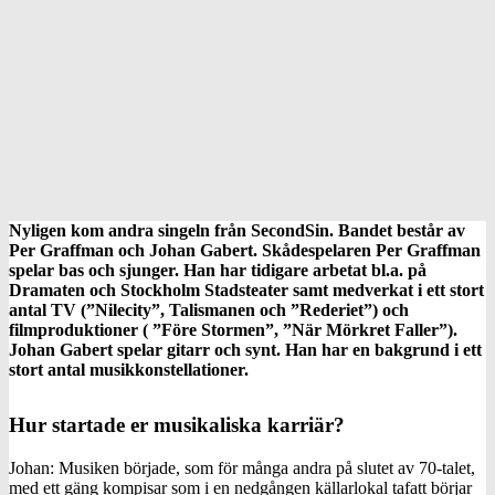
Nyligen kom andra singeln från SecondSin. Bandet består av
Per Graffman och Johan Gabert.
Skådespelaren Per Graffman
spelar bas och sjunger. Han har tidigare arbetat bl.a. på
Dramaten och Stockholm Stadsteater samt medverkat i ett stort
antal TV (”Nilecity”, Talismanen och ”Rederiet”) och
filmproduktioner ( ”Före Stormen”, ”När Mörkret Faller”).
Johan Gabert spelar gitarr och synt. Han har en bakgrund i ett
stort antal musikkonstellationer.
Hur startade er musikaliska karriär?
Johan: Musiken började, som för många andra på slutet av 70-talet,
med ett gäng kompisar som i en nedgången källarlokal tafatt börjar