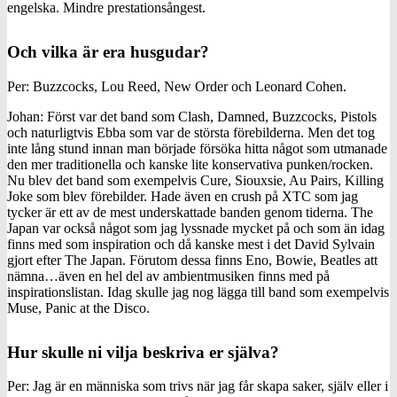
engelska. Mindre prestationsångest.
Och vilka är era husgudar?
Per: Buzzcocks, Lou Reed, New Order och Leonard Cohen.
Johan: Först var det band som Clash, Damned, Buzzcocks, Pistols
och naturligtvis Ebba som var de största förebilderna. Men det tog
inte lång stund innan man började försöka hitta något som utmanade
den mer traditionella och kanske lite konservativa punken/rocken.
Nu blev det band som exempelvis Cure, Siouxsie, Au Pairs, Killing
Joke som blev förebilder. Hade även en crush på XTC som jag
tycker är ett av de mest underskattade banden genom tiderna. The
Japan var också något som jag lyssnade mycket på och som än idag
finns med som inspiration och då kanske mest i det David Sylvain
gjort efter The Japan. Förutom dessa finns Eno, Bowie, Beatles att
nämna…även en hel del av ambientmusiken finns med på
inspirationslistan. Idag skulle jag nog lägga till band som exempelvis
Muse, Panic at the Disco.
Hur skulle ni vilja beskriva er själva?
Per: Jag är en människa som trivs när jag får skapa saker, själv eller i