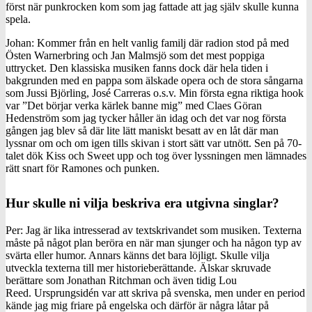
först när punkrocken kom som jag fattade att jag själv skulle kunna
spela.
Johan: Kommer från en helt vanlig familj där radion stod på med
Östen Warnerbring och Jan Malmsjö som det mest poppiga
uttrycket. Den klassiska musiken fanns dock där hela tiden i
bakgrunden med en pappa som älskade opera och de stora sångarna
som Jussi Björling, José Carreras o.s.v. Min första egna riktiga hook
var ”Det börjar verka kärlek banne mig” med Claes Göran
Hedenström som jag tycker håller än idag och det var nog första
gången jag blev så där lite lätt maniskt besatt av en låt där man
lyssnar om och om igen tills skivan i stort sätt var utnött. Sen på 70-
talet dök Kiss och Sweet upp och tog över lyssningen men lämnades
rätt snart för Ramones och punken.
Hur skulle ni vilja beskriva era utgivna singlar?
Per: Jag är lika intresserad av textskrivandet som musiken. Texterna
måste på något plan beröra en när man sjunger och ha någon typ av
svärta eller humor. Annars känns det bara löjligt. Skulle vilja
utveckla texterna till mer historieberättande. Älskar skruvade
berättare som Jonathan Ritchman och även tidig Lou
Reed. Ursprungsidén var att skriva på svenska, men under en period
kände jag mig friare på engelska och därför är några låtar på