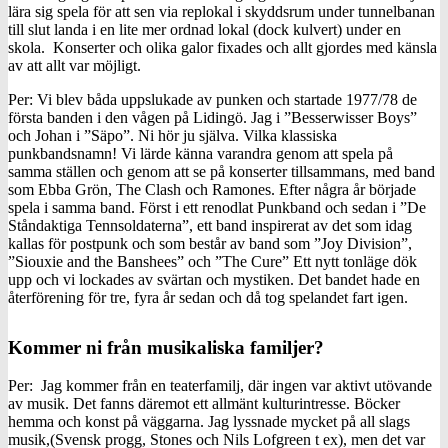
lära sig spela för att sen via replokal i skyddsrum under tunnelbanan
till slut landa i en lite mer ordnad lokal (dock kulvert) under en
skola. Konserter och olika galor fixades och allt gjordes med känsla
av att allt var möjligt.
Per: Vi blev båda uppslukade av punken och startade 1977/78 de
första banden i den vågen på Lidingö. Jag i ”Besserwisser Boys”
och Johan i ”Säpo”. Ni hör ju själva. Vilka klassiska
punkbandsnamn! Vi lärde känna varandra genom att spela på
samma ställen och genom att se på konserter tillsammans, med band
som Ebba Grön, The Clash och Ramones. Efter några år började
spela i samma band. Först i ett renodlat Punkband och sedan i ”De
Ståndaktiga Tennsoldaterna”, ett band inspirerat av det som idag
kallas för postpunk och som består av band som ”Joy Division”,
”Siouxie and the Banshees” och ”The Cure” Ett nytt tonläge dök
upp och vi lockades av svärtan och mystiken. Det bandet hade en
återförening för tre, fyra år sedan och då tog spelandet fart igen.
Kommer ni från musikaliska familjer?
Per: Jag kommer från en teaterfamilj, där ingen var aktivt utövande
av musik. Det fanns däremot ett allmänt kulturintresse. Böcker
hemma och konst på väggarna. Jag lyssnade mycket på all slags
musik,(Svensk progg, Stones och Nils Lofgreen t ex), men det var