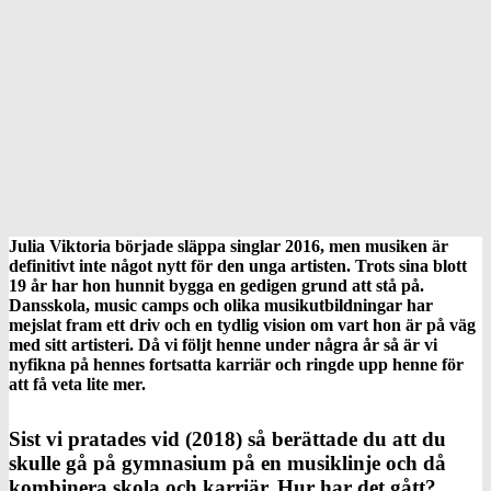
Julia Viktoria började släppa singlar 2016, men musiken är
definitivt inte något nytt för den unga artisten. Trots sina blott
19 år har hon hunnit bygga en gedigen grund att stå på.
Dansskola, music camps och olika musikutbildningar har
mejslat fram ett driv och en tydlig vision om vart hon är på väg
med sitt artisteri. Då vi följt henne under några år så är vi
nyfikna på hennes fortsatta karriär och ringde upp henne för
att få veta lite mer.
Sist vi pratades vid (2018) så berättade du att du
skulle gå på gymnasium på en musiklinje och då
kombinera skola och karriär. Hur har det gått?