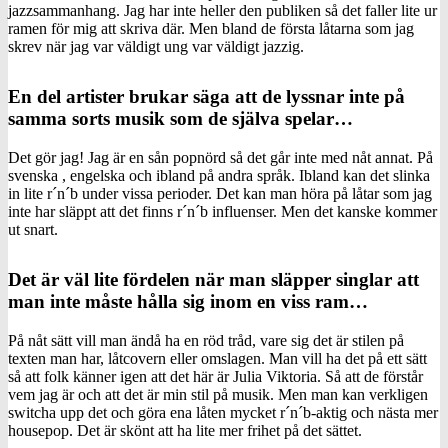
jazzsammanhang. Jag har inte heller den publiken så det faller lite ur
ramen för mig att skriva där. Men bland de första låtarna som jag
skrev när jag var väldigt ung var väldigt jazzig.
En del artister brukar säga att de lyssnar inte på
samma sorts musik som de själva spelar…
Det gör jag! Jag är en sån popnörd så det går inte med nåt annat. På
svenska , engelska och ibland på andra språk. Ibland kan det slinka
in lite r´n´b under vissa perioder. Det kan man höra på låtar som jag
inte har släppt att det finns r´n´b influenser. Men det kanske kommer
ut snart.
Det är väl lite fördelen när man släpper singlar att
man inte måste hålla sig inom en viss ram…
På nåt sätt vill man ändå ha en röd tråd, vare sig det är stilen på
texten man har, låtcovern eller omslagen. Man vill ha det på ett sätt
så att folk känner igen att det här är Julia Viktoria. Så att de förstår
vem jag är och att det är min stil på musik. Men man kan verkligen
switcha upp det och göra ena låten mycket r´n´b-aktig och nästa mer
housepop. Det är skönt att ha lite mer frihet på det sättet.