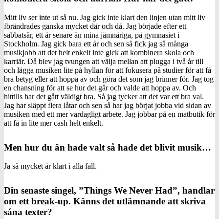
Mitt liv ser inte ut så nu. Jag gick inte klart den linjen utan mitt liv
förändrades ganska mycket där och då. Jag började efter ett
sabbatsår, ett år senare än mina jämnåriga, på gymnasiet i
Stockholm. Jag gick bara ett år och sen så fick jag så många
musikjobb att det helt enkelt inte gick att kombinera skola och
karriär. Då blev jag tvungen att välja mellan att plugga i två år till
och lägga musiken lite på hyllan för att fokusera på studier för att få
bra betyg eller att hoppa av och göra det som jag brinner för. Jag tog
en chansning för att se hur det går och valde att hoppa av. Och
hittills har det gått väldigt bra. Så jag tycker att det var ett bra val.
Jag har släppt flera låtar och sen så har jag börjat jobba vid sidan av
musiken med ett mer vardagligt arbete. Jag jobbar på en matbutik för
att få in lite mer cash helt enkelt.
Men hur du än hade valt så hade det blivit musik…
Ja så mycket är klart i alla fall.
Din senaste singel, ”Things We Never Had”, handlar
om ett break-up. Känns det utlämnande att skriva
såna texter?