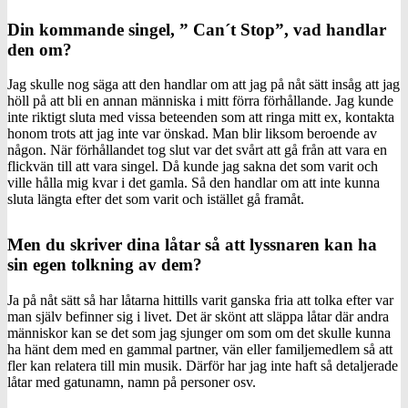
Din kommande singel, ” Can´t Stop”, vad handlar
den om?
Jag skulle nog säga att den handlar om att jag på nåt sätt insåg att jag
höll på att bli en annan människa i mitt förra förhållande. Jag kunde
inte riktigt sluta med vissa beteenden som att ringa mitt ex, kontakta
honom trots att jag inte var önskad. Man blir liksom beroende av
någon. När förhållandet tog slut var det svårt att gå från att vara en
flickvän till att vara singel. Då kunde jag sakna det som varit och
ville hålla mig kvar i det gamla. Så den handlar om att inte kunna
sluta längta efter det som varit och istället gå framåt.
Men du skriver dina låtar så att lyssnaren kan ha
sin egen tolkning av dem?
Ja på nåt sätt så har låtarna hittills varit ganska fria att tolka efter var
man själv befinner sig i livet. Det är skönt att släppa låtar där andra
människor kan se det som jag sjunger om som om det skulle kunna
ha hänt dem med en gammal partner, vän eller familjemedlem så att
fler kan relatera till min musik. Därför har jag inte haft så detaljerade
låtar med gatunamn, namn på personer osv.