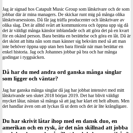
Jag är signad hos Catapult Music Group som låtskrivare och de som
jobbar där är mina managers. De skickar runt mig på många olika
låtskrivarsessions. Då får jag träffa producenter och låtskrivare av
olika slag. Det är alltid svårt att kommunicera och öppna upp sig då
det är väldigt många känslor inblandade och att göra det på en kvart
för en okänd person. Bara berätta en berättelse och göra en låt. Då är
det skönt att hitta nån som man känner sig bekväm med så att man
inte behöver öppna upp utan hen bara förstår när man berättar en
enkel historia. Jag och Johannes jobbar på bra och har många
godingar i ryggsäcken.
Då har du med andra ord ganska många singlar
som ligger och väntar?
Jag har ganska många singlar då jag har jobbat intensivt med mitt
låtskrivande sen slutet 2018 början 2019. Det har blivit väldigt
mycket låtar, nästan så många så att jag har klart ett helt album. Men
det handlar även om att lyckas få ut dem och det är lite krångligare.
Du har skrivit låtar ihop med en dansk duo, en
amerikan och en rysk, är det nån skillnad att jobba