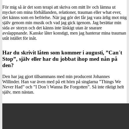
För mig så är det som terapi att skriva om mitt liv och lämna ut
mycket om mina förhållanden, relationer, trauman eller what ever,
det känns som en befrielse. När jag gör det får jag vara ärlig mot mig
själv genom min musik och vad jag gick igenom. Jag berättar min
sida av storyn och det känns inte läskigt utan är snarare
avslappnande. Kanske låter konstigt, men jag hanterar mina trauman
utåt istället för inåt.
Har du skrivit låten som kommer i augusti, ”Can´t
Stop”, själv eller har du jobbat ihop med nån på
den?
Den har jag gjort tillsammans med min producent Johannes
Willinder. Han var även med på ett hörn på singlarna ”Things We
Never Had” och ”I Don´t Wanna Be Forgotten”. Så inte riktigt helt
själv, men nästan.