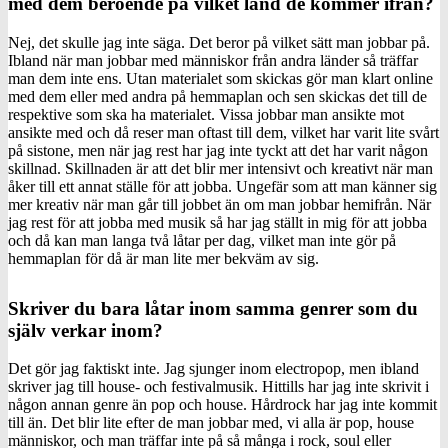
med dem beroende på vilket land de kommer ifrån?
Nej, det skulle jag inte säga. Det beror på vilket sätt man jobbar på.
Ibland när man jobbar med människor från andra länder så träffar
man dem inte ens. Utan materialet som skickas gör man klart online
med dem eller med andra på hemmaplan och sen skickas det till de
respektive som ska ha materialet. Vissa jobbar man ansikte mot
ansikte med och då reser man oftast till dem, vilket har varit lite svårt
på sistone, men när jag rest har jag inte tyckt att det har varit någon
skillnad. Skillnaden är att det blir mer intensivt och kreativt när man
åker till ett annat ställe för att jobba. Ungefär som att man känner sig
mer kreativ när man går till jobbet än om man jobbar hemifrån. När
jag rest för att jobba med musik så har jag ställt in mig för att jobba
och då kan man langa två låtar per dag, vilket man inte gör på
hemmaplan för då är man lite mer bekväm av sig.
Skriver du bara låtar inom samma genrer som du
själv verkar inom?
Det gör jag faktiskt inte. Jag sjunger inom electropop, men ibland
skriver jag till house- och festivalmusik. Hittills har jag inte skrivit i
någon annan genre än pop och house. Hårdrock har jag inte kommit
till än. Det blir lite efter de man jobbar med, vi alla är pop, house
människor, och man träffar inte på så många i rock, soul eller