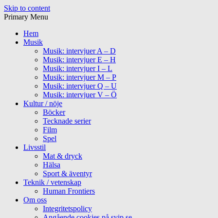
Skip to content
Primary Menu
Hem
Musik
Musik: intervjuer A – D
Musik: intervjuer E – H
Musik: intervjuer I – L
Musik: intervjuer M – P
Musik: intervjuer Q – U
Musik: intervjuer V – Ö
Kultur / nöje
Böcker
Tecknade serier
Film
Spel
Livsstil
Mat & dryck
Hälsa
Sport & äventyr
Teknik / vetenskap
Human Frontiers
Om oss
Integritetspolicy
Angående cookies på svip.se