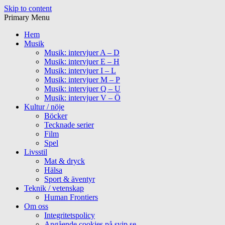
Skip to content
Primary Menu
Hem
Musik
Musik: intervjuer A – D
Musik: intervjuer E – H
Musik: intervjuer I – L
Musik: intervjuer M – P
Musik: intervjuer Q – U
Musik: intervjuer V – Ö
Kultur / nöje
Böcker
Tecknade serier
Film
Spel
Livsstil
Mat & dryck
Hälsa
Sport & äventyr
Teknik / vetenskap
Human Frontiers
Om oss
Integritetspolicy
Angående cookies på svip.se