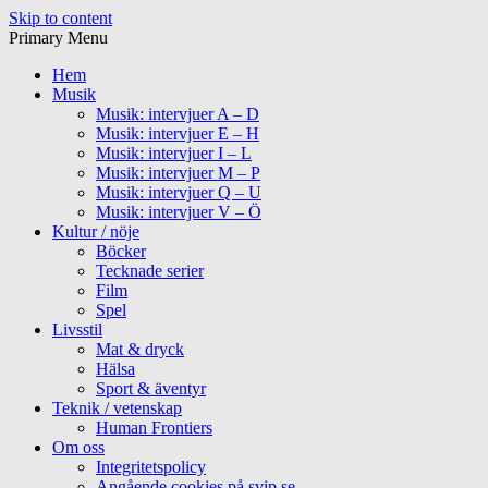
Skip to content
Primary Menu
Hem
Musik
Musik: intervjuer A – D
Musik: intervjuer E – H
Musik: intervjuer I – L
Musik: intervjuer M – P
Musik: intervjuer Q – U
Musik: intervjuer V – Ö
Kultur / nöje
Böcker
Tecknade serier
Film
Spel
Livsstil
Mat & dryck
Hälsa
Sport & äventyr
Teknik / vetenskap
Human Frontiers
Om oss
Integritetspolicy
Angående cookies på svip.se