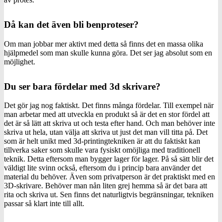
Då kan det även bli benproteser?
Om man jobbar mer aktivt med detta så finns det en massa olika
hjälpmedel som man skulle kunna göra. Det ser jag absolut som en
möjlighet.
Du ser bara fördelar med 3d skrivare?
Det gör jag nog faktiskt. Det finns många fördelar. Till exempel när
man arbetar med att utveckla en produkt så är det en stor fördel att
det är så lätt att skriva ut och testa efter hand. Och man behöver inte
skriva ut hela, utan välja att skriva ut just det man vill titta på. Det
som är helt unikt med 3d-printingtekniken är att du faktiskt kan
tillverka saker som skulle vara fysiskt omöjliga med traditionell
teknik. Detta eftersom man bygger lager för lager. På så sätt blir det
väldigt lite svinn också, eftersom du i princip bara använder det
material du behöver. Även som privatperson är det praktiskt med en
3D-skrivare. Behöver man nån liten grej hemma så är det bara att
rita och skriva ut. Sen finns det naturligtvis begränsningar, tekniken
passar så klart inte till allt.