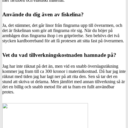
mer flexibelt och elastiskt material.
Använde du dig även av fiskelina?
Ja, det stämmer, det går linor från fingrarna upp till överarmen, och
det är fiskelinan som gör att fingrarna rör sig. När du böjer på
armbågen dras fingrarna ihop i en griprörelse. Sen behövs det två
stycken kardborreband för att få protesen att sitta fast på överarmen.
Vet du vad tillverkningskostnaden hamnade på?
Jag har inte räknat på det än, men vid en snabb överslagsräkning
kommer jag fram till ca 300 kronor i materialkostnad. Då har jag inte
räknat med tiden jag har lagt ner på att rita den. Sen så tar det en
stund att skriva ut delarna. Men jämfört med annan tillverkning så är
det en billig och snabb metod för att ta fram en fullt användbar
protes.