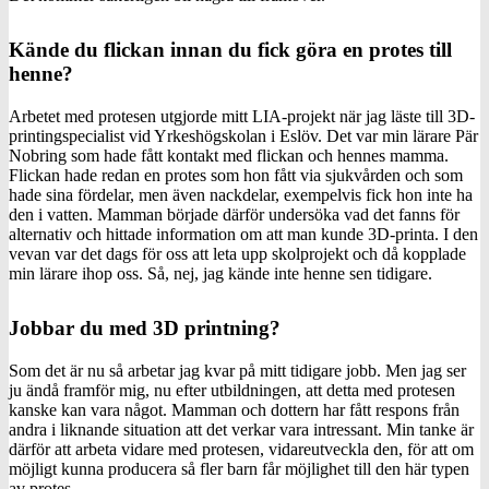
Kände du flickan innan du fick göra en protes till
henne?
Arbetet med protesen utgjorde mitt LIA-projekt när jag läste till 3D-
printingspecialist vid Yrkeshögskolan i Eslöv. Det var min lärare Pär
Nobring som hade fått kontakt med flickan och hennes mamma.
Flickan hade redan en protes som hon fått via sjukvården och som
hade sina fördelar, men även nackdelar, exempelvis fick hon inte ha
den i vatten. Mamman började därför undersöka vad det fanns för
alternativ och hittade information om att man kunde 3D-printa. I den
vevan var det dags för oss att leta upp skolprojekt och då kopplade
min lärare ihop oss. Så, nej, jag kände inte henne sen tidigare.
Jobbar du med 3D printning?
Som det är nu så arbetar jag kvar på mitt tidigare jobb. Men jag ser
ju ändå framför mig, nu efter utbildningen, att detta med protesen
kanske kan vara något. Mamman och dottern har fått respons från
andra i liknande situation att det verkar vara intressant. Min tanke är
därför att arbeta vidare med protesen, vidareutveckla den, för att om
möjligt kunna producera så fler barn får möjlighet till den här typen
av protes.