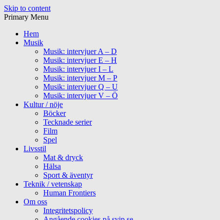
Skip to content
Primary Menu
Hem
Musik
Musik: intervjuer A – D
Musik: intervjuer E – H
Musik: intervjuer I – L
Musik: intervjuer M – P
Musik: intervjuer Q – U
Musik: intervjuer V – Ö
Kultur / nöje
Böcker
Tecknade serier
Film
Spel
Livsstil
Mat & dryck
Hälsa
Sport & äventyr
Teknik / vetenskap
Human Frontiers
Om oss
Integritetspolicy
Angående cookies på svip.se