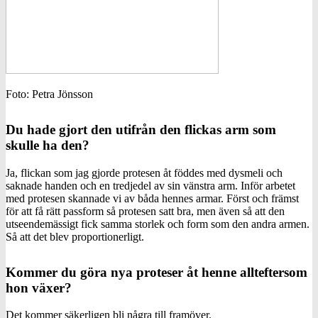
Foto: Petra Jönsson
Du hade gjort den utifrån den flickas arm som
skulle ha den?
Ja, flickan som jag gjorde protesen åt föddes med dysmeli och
saknade handen och en tredjedel av sin vänstra arm. Inför arbetet
med protesen skannade vi av båda hennes armar. Först och främst
för att få rätt passform så protesen satt bra, men även så att den
utseendemässigt fick samma storlek och form som den andra armen.
Så att det blev proportionerligt.
Kommer du göra nya proteser åt henne allteftersom
hon växer?
Det kommer säkerligen bli några till framöver.