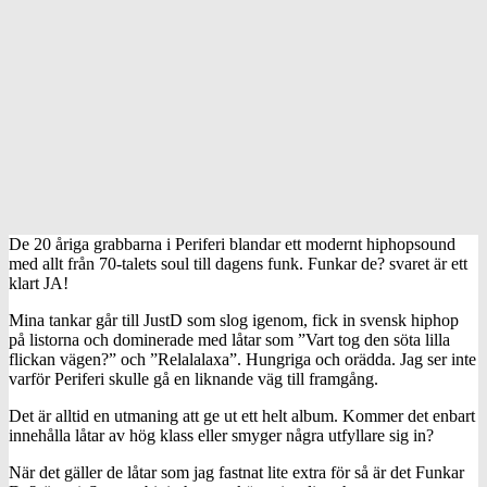
De 20 åriga grabbarna i Periferi blandar ett modernt hiphopsound
med allt från 70-talets soul till dagens funk. Funkar de? svaret är ett
klart JA!
Mina tankar går till JustD som slog igenom, fick in svensk hiphop
på listorna och dominerade med låtar som ”Vart tog den söta lilla
flickan vägen?” och ”Relalalaxa”. Hungriga och orädda. Jag ser inte
varför Periferi skulle gå en liknande väg till framgång.
Det är alltid en utmaning att ge ut ett helt album. Kommer det enbart
innehålla låtar av hög klass eller smyger några utfyllare sig in?
När det gäller de låtar som jag fastnat lite extra för så är det Funkar