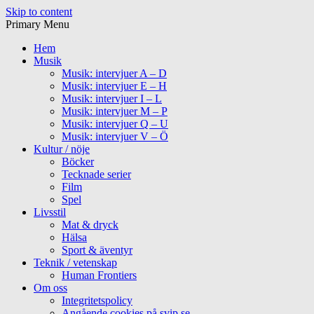
Skip to content
Primary Menu
Hem
Musik
Musik: intervjuer A – D
Musik: intervjuer E – H
Musik: intervjuer I – L
Musik: intervjuer M – P
Musik: intervjuer Q – U
Musik: intervjuer V – Ö
Kultur / nöje
Böcker
Tecknade serier
Film
Spel
Livsstil
Mat & dryck
Hälsa
Sport & äventyr
Teknik / vetenskap
Human Frontiers
Om oss
Integritetspolicy
Angående cookies på svip.se