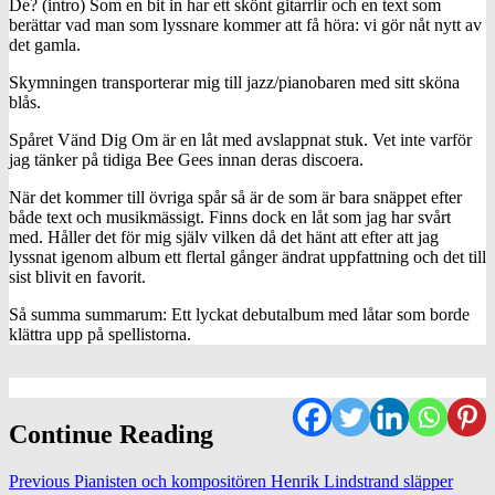
De? (intro) Som en bit in har ett skönt gitarrlir och en text som
berättar vad man som lyssnare kommer att få höra: vi gör nåt nytt av
det gamla.
Skymningen transporterar mig till jazz/pianobaren med sitt sköna
blås.
Spåret Vänd Dig Om är en låt med avslappnat stuk. Vet inte varför
jag tänker på tidiga Bee Gees innan deras discoera.
När det kommer till övriga spår så är de som är bara snäppet efter
både text och musikmässigt. Finns dock en låt som jag har svårt
med. Håller det för mig själv vilken då det hänt att efter att jag
lyssnat igenom album ett flertal gånger ändrat uppfattning och det till
sist blivit en favorit.
Så summa summarum: Ett lyckat debutalbum med låtar som borde
klättra upp på spellistorna.
Continue Reading
Previous
Pianisten och kompositören Henrik Lindstrand släpper