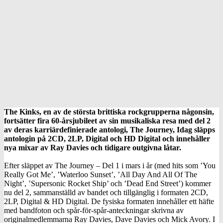
The Kinks, en av de största brittiska rockgrupperna någonsin,
fortsätter fira 60-årsjubileet av sin musikaliska resa med del 2
av deras karriärdefinierade antologi, The Journey,
Idag släpps
antologin på 2CD, 2LP, Digital och HD Digital och innehåller
nya mixar av Ray Davies och tidigare outgivna låtar.
Efter släppet av The Journey – Del 1 i mars i år (med hits som ’You
Really Got Me’, ’Waterloo Sunset’, ’All Day And All Of The
Night’, ’Supersonic Rocket Ship’ och ’Dead End Street’) kommer
nu del 2, sammanställd av bandet och tillgänglig i formaten 2CD,
2LP, Digital & HD Digital. De fysiska formaten innehåller ett häfte
med bandfoton och spår-för-spår-anteckningar skrivna av
originalmedlemmarna Ray Davies, Dave Davies och Mick Avory. I