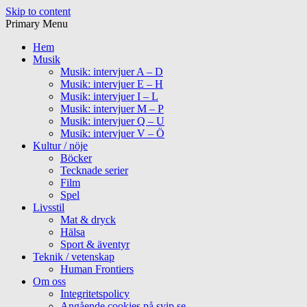
Skip to content
Primary Menu
Hem
Musik
Musik: intervjuer A – D
Musik: intervjuer E – H
Musik: intervjuer I – L
Musik: intervjuer M – P
Musik: intervjuer Q – U
Musik: intervjuer V – Ö
Kultur / nöje
Böcker
Tecknade serier
Film
Spel
Livsstil
Mat & dryck
Hälsa
Sport & äventyr
Teknik / vetenskap
Human Frontiers
Om oss
Integritetspolicy
Angående cookies på svip.se