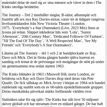
materialet delar de med sig av sina minnen och väver in dem i The
Kinks otroliga berättelse.
The Journey – Del 2 innehåller singlar, B-sidor, albumspår och
framför allt sex nya Ray Davies-mixar, varav tre är tidigare outgivna
liveframträdanden från New Victoria Theatre i London
1975. ’Everybody’s a Star (Starmaker) (Live, 2023 Mix) finns at
lyssna på redan. Släppet inkluderar hits som ’Lola’, ’Sunny
Afternoon’, ’20th Century Man’, ’Dedicated Follower Of Fashion’,
’Till The End Of The Day’, ’A Well Respected Man’, ’See My
Friends’ och ’Everybody’s A Star (Starmaker)’.
Låtarna på The Journey – del 1 och 2 är handplockade av Ray,
Dave och Mick. Det är första gången bandet själva kurerat en
samling och temat är de prövningar och motgångar de stött på under
sin gemensamma resa sedan starten 1963.
The Kinks bildades år 1963 i Muswell Hill, norra London, av
bröderna och Ray och Dave Davies ihop med deras vän Pete
Quaife. De fick sällskap av Mick Avory i början av 1964 och bandet
etablerade sig snabbt som en av 60-talets epokdefinierande grupper.
Deras musikaliska påverkan märks fortfarande världen över.
Statistiken talar för sig själv: The Kinks har sålt över 50 miljoner
skivor globalt och har streamats över en miljard gånger. De har haft