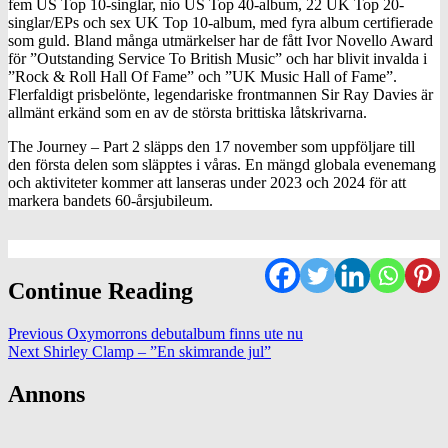
fem US Top 10-singlar, nio US Top 40-album, 22 UK Top 20-
singlar/EPs och sex UK Top 10-album, med fyra album certifierade
som guld. Bland många utmärkelser har de fått Ivor Novello Award
för ”Outstanding Service To British Music” och har blivit invalda i
”Rock & Roll Hall Of Fame” och ”UK Music Hall of Fame”.
Flerfaldigt prisbelönte, legendariske frontmannen Sir Ray Davies är
allmänt erkänd som en av de största brittiska låtskrivarna.
The Journey – Part 2 släpps den 17 november som uppföljare till
den första delen som släpptes i våras. En mängd globala evenemang
och aktiviteter kommer att lanseras under 2023 och 2024 för att
markera bandets 60-årsjubileum.
Continue Reading
Previous
Oxymorrons debutalbum finns ute nu
Next
Shirley Clamp – ”En skimrande jul”
Annons