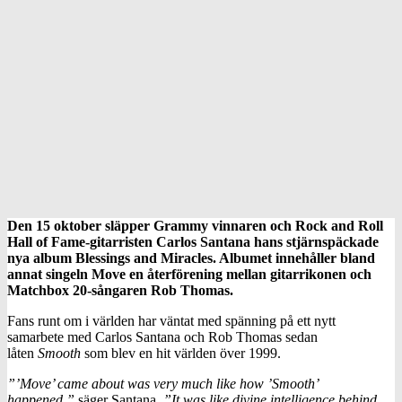
Den 15 oktober släpper Grammy vinnaren och Rock and Roll
Hall of Fame-gitarristen Carlos Santana hans stjärnspäckade
nya album Blessings and Miracles. Albumet innehåller bland
annat singeln Move en återförening mellan gitarrikonen och
Matchbox 20-sångaren Rob Thomas.
Fans runt om i världen har väntat med spänning på ett nytt
samarbete med Carlos Santana och Rob Thomas sedan
låten
Smooth
som blev en hit världen över 1999.
”’Move’ came about was very much like how ’Smooth’
happened,”
säger Santana
. ”It was like divine intelligence behind