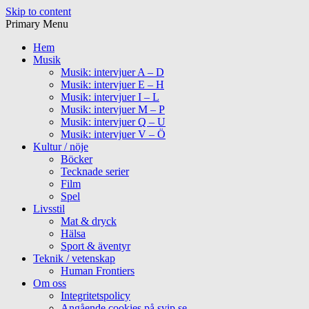
Skip to content
Primary Menu
Hem
Musik
Musik: intervjuer A – D
Musik: intervjuer E – H
Musik: intervjuer I – L
Musik: intervjuer M – P
Musik: intervjuer Q – U
Musik: intervjuer V – Ö
Kultur / nöje
Böcker
Tecknade serier
Film
Spel
Livsstil
Mat & dryck
Hälsa
Sport & äventyr
Teknik / vetenskap
Human Frontiers
Om oss
Integritetspolicy
Angående cookies på svip.se