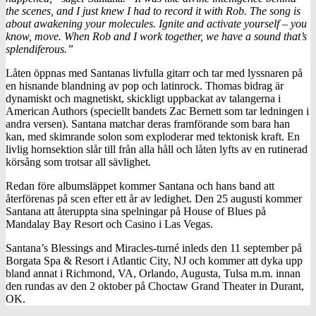
the scenes, and I just knew I had to record it with Rob. The song is
about awakening your molecules. Ignite and activate yourself – you
know, move. When Rob and I work together, we have a sound that’s
splendiferous.”
Låten öppnas med Santanas livfulla gitarr och tar med lyssnaren på
en hisnande blandning av pop och latinrock. Thomas bidrag är
dynamiskt och magnetiskt, skickligt uppbackat av talangerna i
American Authors (speciellt bandets Zac Bernett som tar ledningen i
andra versen). Santana matchar deras framförande som bara han
kan, med skimrande solon som exploderar med tektonisk kraft. En
livlig hornsektion slår till från alla håll och låten lyfts av en rutinerad
körsång som trotsar all sävlighet.
Redan före albumsläppet kommer Santana och hans band att
återförenas på scen efter ett år av ledighet. Den 25 augusti kommer
Santana att återuppta sina spelningar på House of Blues på
Mandalay Bay Resort och Casino i Las Vegas.
Santana’s Blessings and Miracles-turné inleds den 11 september på
Borgata Spa & Resort i Atlantic City, NJ och kommer att dyka upp
bland annat i Richmond, VA, Orlando, Augusta, Tulsa m.m. innan
den rundas av den 2 oktober på Choctaw Grand Theater in Durant,
OK.