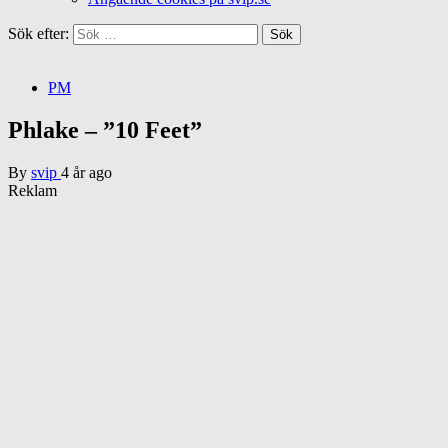
Sök efter:
PM
Phlake – ”10 Feet”
By
svip
4 år ago
Reklam