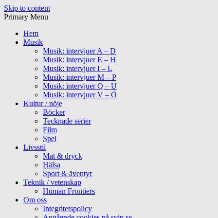
Skip to content
Primary Menu
Hem
Musik
Musik: intervjuer A – D
Musik: intervjuer E – H
Musik: intervjuer I – L
Musik: intervjuer M – P
Musik: intervjuer Q – U
Musik: intervjuer V – Ö
Kultur / nöje
Böcker
Tecknade serier
Film
Spel
Livsstil
Mat & dryck
Hälsa
Sport & äventyr
Teknik / vetenskap
Human Frontiers
Om oss
Integritetspolicy
Angående cookies på svip.se