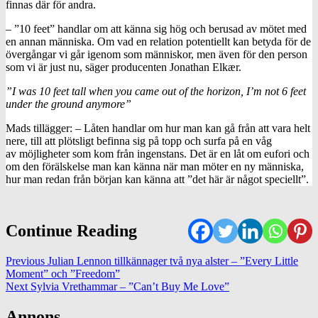
finnas där för andra.
– ”10 feet” handlar om att känna sig hög och berusad av mötet med
en annan människa. Om vad en relation potentiellt kan betyda för de
övergångar vi går igenom som människor, men även för den person
som vi är just nu, säger producenten Jonathan Elkær.
”I was 10 feet tall when you came out of the horizon, I’m not 6 feet
under the ground anymore”
Mads tillägger: – Låten handlar om hur man kan gå från att vara helt
nere, till att plötsligt befinna sig på topp och surfa på en våg
av möjligheter som kom från ingenstans. Det är en låt om eufori och
om den förälskelse man kan känna när man möter en ny människa,
hur man redan från början kan känna att ”det här är något speciellt”.
Continue Reading
Previous
Julian Lennon tillkännager två nya alster – ”Every Little
Moment” och ”Freedom”
Next
Sylvia Vrethammar – ”Can’t Buy Me Love”
Annons