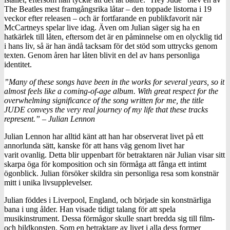
The Beatles mest framgångsrika låtar – den toppade listorna i 19
veckor efter releasen – och är fortfarande en publikfavorit när
McCartneys spelar live idag. Även om Julian säger sig ha en
hatkärlek till låten, eftersom det är en påminnelse om en olycklig tid
i hans liv, så är han ändå tacksam för det stöd som uttrycks genom
texten. Genom åren har låten blivit en del av hans personliga
identitet.
”Many of these songs have been in the works for several years, so it
almost feels like a coming-of-age album. With great respect for the
overwhelming significance of the song written for me, the title
JUDE conveys the very real journey of my life that these tracks
represent.” – Julian Lennon
Julian Lennon har alltid känt att han har observerat livet på ett
annorlunda sätt, kanske för att hans väg genom livet har
varit ovanlig. Detta blir uppenbart för betraktaren när Julian visar sitt
skarpa öga för komposition och sin förmåga att fånga ett intimt
ögonblick. Julian försöker skildra sin personliga resa som konstnär
mitt i unika livsupplevelser.
Julian föddes i Liverpool, England, och började sin konstnärliga
bana i ung ålder. Han visade tidigt talang för att spela
musikinstrument. Dessa förmågor skulle snart bredda sig till film-
och bildkonsten. Som en betraktare av livet i alla dess former