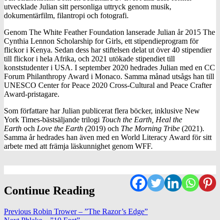
utvecklade Julian sitt personliga uttryck genom musik,
dokumentärfilm, filantropi och fotografi.
Genom The White Feather Foundation lanserade Julian år 2015 The
Cynthia Lennon Scholarship for Girls, ett stipendieprogram för
flickor i Kenya. Sedan dess har stiftelsen delat ut över 40 stipendier
till flickor i hela Afrika, och 2021 utökade stipendiet till
konststudenter i USA. I september 2020 hedrades Julian med en CC
Forum Philanthropy Award i Monaco. Samma månad utsågs han till
UNESCO Center for Peace 2020 Cross-Cultural
and Peace Crafter
Award-pristagare.
Som författare har Julian publicerat flera böcker, inklusive New
York Times-bästsäljande trilogi
Touch the Earth, Heal the
Earth
och
Love the Earth (
2019) och
The Morning Tribe
(2021).
Samma år hedrades han även med en World Literacy Award för sitt
arbete med att främja läskunnighet genom WFF.
Continue Reading
Previous
Robin Trower – ”The Razor’s Edge”