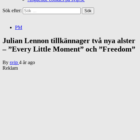
Sök efter:
PM
Julian Lennon tillkännager två nya alster
– ”Every Little Moment” och ”Freedom”
By
svip
4 år ago
Reklam