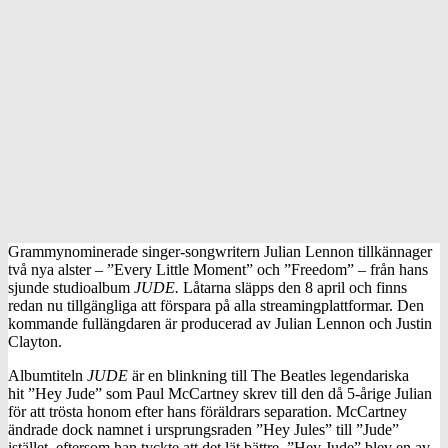
Grammynominerade singer-songwritern Julian Lennon tillkännager
två nya alster – ”Every Little Moment” och ”Freedom” – från hans
sjunde studioalbum
JUDE.
Låtarna släpps den 8 april och finns
redan nu tillgängliga att förspara på alla streamingplattformar. Den
kommande fullängdaren är producerad av Julian Lennon och Justin
Clayton.
Albumtiteln
JUDE
är en blinkning till The Beatles legendariska
hit ”Hey Jude” som Paul McCartney skrev till den då 5-årige Julian
för att trösta honom efter hans föräldrars separation. McCartney
ändrade dock namnet i ursprungsraden ”Hey Jules” till ”Jude”
istället, eftersom han tyckte att det lät bättre. ”Hey Jude” blev en av