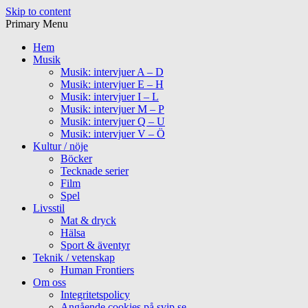
Skip to content
Primary Menu
Hem
Musik
Musik: intervjuer A – D
Musik: intervjuer E – H
Musik: intervjuer I – L
Musik: intervjuer M – P
Musik: intervjuer Q – U
Musik: intervjuer V – Ö
Kultur / nöje
Böcker
Tecknade serier
Film
Spel
Livsstil
Mat & dryck
Hälsa
Sport & äventyr
Teknik / vetenskap
Human Frontiers
Om oss
Integritetspolicy
Angående cookies på svip.se