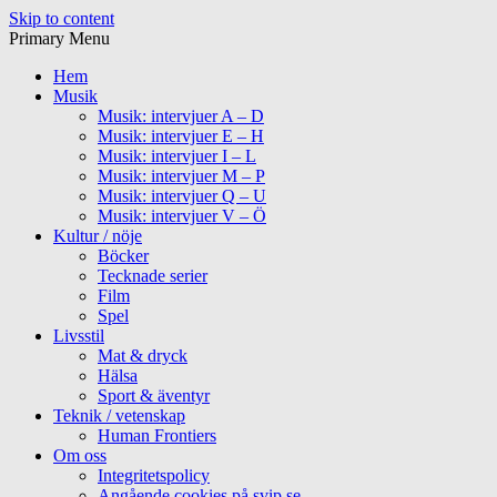
Skip to content
Primary Menu
Hem
Musik
Musik: intervjuer A – D
Musik: intervjuer E – H
Musik: intervjuer I – L
Musik: intervjuer M – P
Musik: intervjuer Q – U
Musik: intervjuer V – Ö
Kultur / nöje
Böcker
Tecknade serier
Film
Spel
Livsstil
Mat & dryck
Hälsa
Sport & äventyr
Teknik / vetenskap
Human Frontiers
Om oss
Integritetspolicy
Angående cookies på svip.se