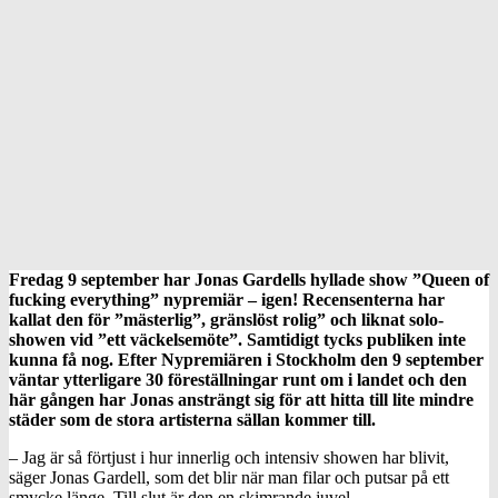
Fredag 9 september har Jonas Gardells hyllade show ”Queen of
fucking everything” nypremiär – igen! Recensenterna har
kallat den för ”mästerlig”, gränslöst rolig” och liknat solo-
showen vid ”ett väckelsemöte”. Samtidigt tycks publiken inte
kunna få nog. Efter Nypremiären i Stockholm den 9 september
väntar ytterligare 30 föreställningar runt om i landet och den
här gången har Jonas ansträngt sig för att hitta till lite mindre
städer som de stora artisterna sällan kommer till.
– Jag är så förtjust i hur innerlig och intensiv showen har blivit,
säger Jonas Gardell, som det blir när man filar och putsar på ett
smycke länge. Till slut är den en skimrande juvel.