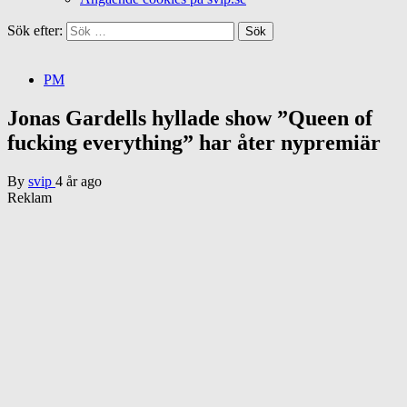
Sök efter:
PM
Jonas Gardells hyllade show ”Queen of
fucking everything” har åter nypremiär
By
svip
4 år ago
Reklam