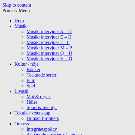
Skip to content
Primary Menu
Hem
Musik
Musik: intervjuer A – D
Musik: intervjuer E – H
Musik: intervjuer I – L
Musik: intervjuer M – P
Musik: intervjuer Q – U
Musik: intervjuer V – Ö
Kultur / nöje
Böcker
Tecknade serier
Film
Spel
Livsstil
Mat & dryck
Hälsa
Sport & äventyr
Teknik / vetenskap
Human Frontiers
Om oss
Integritetspolicy
Angående cookies på svip.se