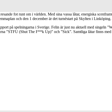
 resande fot runt om i världen. Med sina vassa låtar, energiska scenfra
 hemmaplan och den 1 december är det turnéstart på Skylten i Linköping.
 support på spelningarna i Sverige. Felin är just nu aktuell med singeln
larna ”STFU (Shut The F**k Up)” och ”Sick”. Samtliga låtar finns med