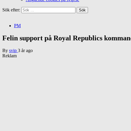
Sök efter:
PM
Felin support på Royal Republics komman
By
svip
3 år ago
Reklam