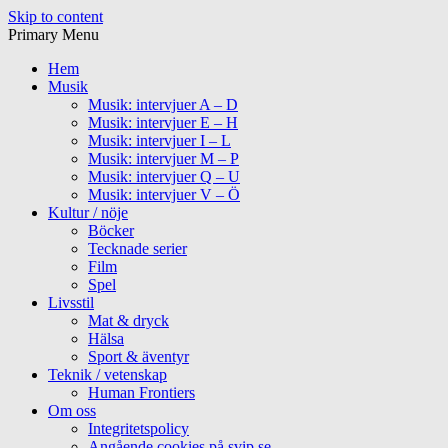
Skip to content
Primary Menu
Hem
Musik
Musik: intervjuer A – D
Musik: intervjuer E – H
Musik: intervjuer I – L
Musik: intervjuer M – P
Musik: intervjuer Q – U
Musik: intervjuer V – Ö
Kultur / nöje
Böcker
Tecknade serier
Film
Spel
Livsstil
Mat & dryck
Hälsa
Sport & äventyr
Teknik / vetenskap
Human Frontiers
Om oss
Integritetspolicy
Angående cookies på svip.se