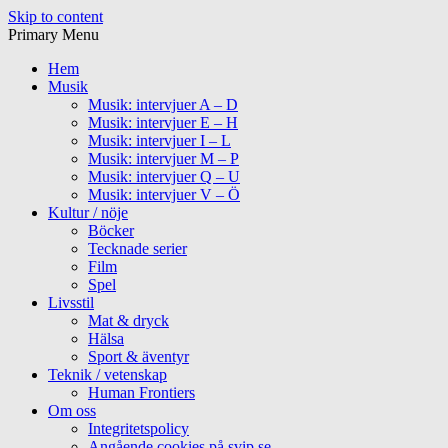
Skip to content
Primary Menu
Hem
Musik
Musik: intervjuer A – D
Musik: intervjuer E – H
Musik: intervjuer I – L
Musik: intervjuer M – P
Musik: intervjuer Q – U
Musik: intervjuer V – Ö
Kultur / nöje
Böcker
Tecknade serier
Film
Spel
Livsstil
Mat & dryck
Hälsa
Sport & äventyr
Teknik / vetenskap
Human Frontiers
Om oss
Integritetspolicy
Angående cookies på svip.se