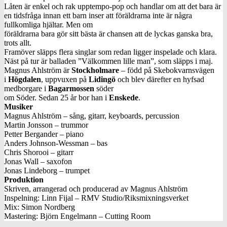
Låten är enkel och rak upptempo-pop och handlar om att det bara är
en tidsfråga innan ett barn inser att föräldrarna inte är några
fullkomliga hjältar. Men om
föräldrarna bara gör sitt bästa är chansen att de lyckas ganska bra,
trots allt.
Framöver släpps flera singlar som redan ligger inspelade och klara.
Näst på tur är balladen ”Välkommen lille man”, som släpps i maj.
Magnus Ahlström är
Stockholmare
– född på Skebokvarnsvägen
i
Högdalen
, uppvuxen på
Lidingö
och blev därefter en hyfsad
medborgare i
Bagarmossen
söder
om Söder. Sedan 25 år bor han i
Enskede
.
Musiker
Magnus Ahlström – sång, gitarr, keyboards, percussion
Martin Jonsson – trummor
Petter Bergander – piano
Anders Johnson-Wessman – bas
Chris Shorooi – gitarr
Jonas Wall – saxofon
Jonas Lindeborg – trumpet
Produktion
Skriven, arrangerad och producerad av Magnus Ahlström
Inspelning: Linn Fijal – RMV Studio/Riksmixningsverket
Mix: Simon Nordberg
Mastering: Björn Engelmann – Cutting Room