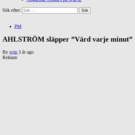
Sök efter:
PM
AHLSTRÖM släpper ”Värd varje minut”
By
svip
3 år ago
Reklam