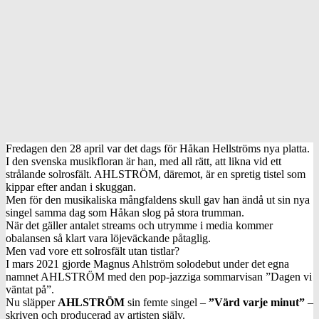
Fredagen den 28 april var det dags för Håkan Hellströms nya platta.
I den svenska musikfloran är han, med all rätt, att likna vid ett
strålande solrosfält. AHLSTRÖM, däremot, är en spretig tistel som
kippar efter andan i skuggan.
Men för den musikaliska mångfaldens skull gav han ändå ut sin nya
singel samma dag som Håkan slog på stora trumman.
När det gäller antalet streams och utrymme i media kommer
obalansen så klart vara löjeväckande påtaglig.
Men vad vore ett solrosfält utan tistlar?
I mars 2021 gjorde Magnus Ahlström solodebut under det egna
namnet AHLSTRÖM med den pop-jazziga sommarvisan ”Dagen vi
väntat på”.
Nu släpper
AHLSTRÖM
sin femte singel –
”Värd varje minut”
–
skriven och producerad av artisten själv.