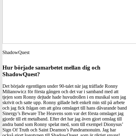
ShadowQuest
Hur började samarbetet mellan dig och
ShadowQuest?
Det började egentligen under 90-talet när jag träffade Ronny
Milianowicz för första gången och det var i samband med att
tjejen som Ronny dejtade hade huvudrollen i en musikal som jag
skrivit och satte upp. Ronny gillade helt enkelt min stil på arbete
och jag fick frågan om att göra omslaget till hans dåvarande band
Sinergy’s Beware The Heavens som var det första omslaget jag
gjorde till ett metalband. Efter det har jag även gjort omslag till
andra band som Ronny spelat med, som till exempel Dionysus’
Sign Of Truth och Saint Deamon’s Pandeamonuim. Jag har
också gjort logotypen till ShadowQuest, som är riktigt snygg!