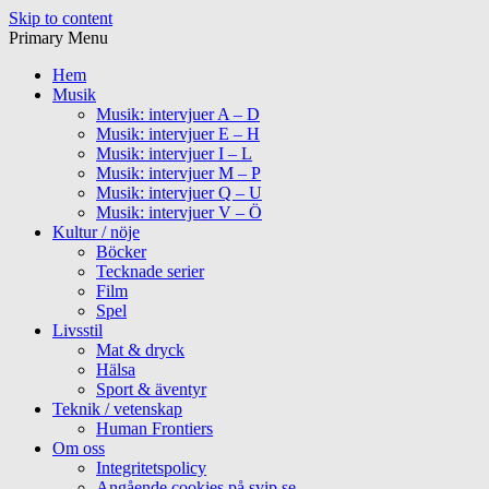
Skip to content
Primary Menu
Hem
Musik
Musik: intervjuer A – D
Musik: intervjuer E – H
Musik: intervjuer I – L
Musik: intervjuer M – P
Musik: intervjuer Q – U
Musik: intervjuer V – Ö
Kultur / nöje
Böcker
Tecknade serier
Film
Spel
Livsstil
Mat & dryck
Hälsa
Sport & äventyr
Teknik / vetenskap
Human Frontiers
Om oss
Integritetspolicy
Angående cookies på svip.se