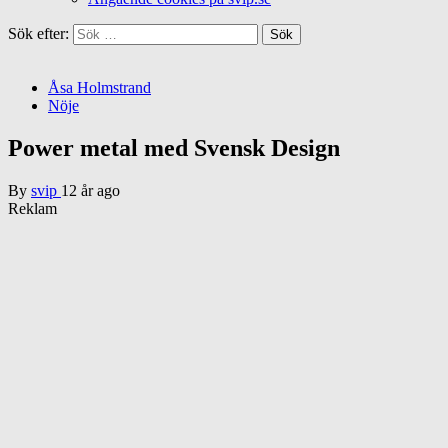
Sök efter:
Åsa Holmstrand
Nöje
Power metal med Svensk Design
By
svip
12 år ago
Reklam