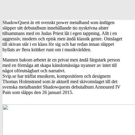
ShadowQuest är ett svenskt power metalband som äntligen
släpper sitt debutalbum innehållande tio nyskrivna alster
tillsammans med en Judas Priest låt i egen tappning. Allt i en
aggressiv, modern och episk men ändå klassik genre. Omslaget
till skivan står i en klass för sig och har redan innan släppet
hyllats av flera kritiker runt om i musikvärlden.
Mannen bakom arbetet är en privat men ändå färgstark person
med en förmåga att skapa känslomässiga nyanser av intet till
något oförutsägbart och narrativt.
Svip.se har träffat musikern, kompositören och designern
Thomas Holmstrand som är aktuell med skivomslaget till det
svenska metalbandet Shadowquests debutalbum Armoured IV
Pain som släpps den 26 januari 2015.