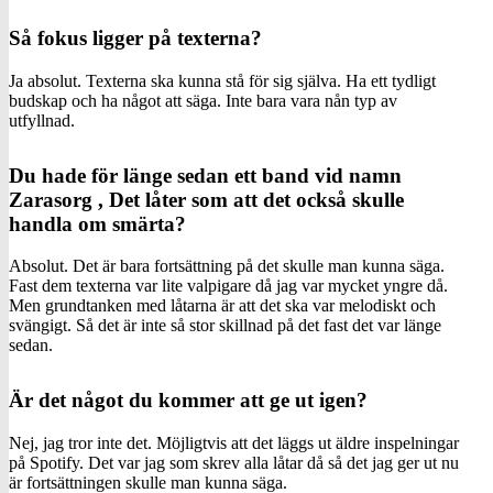
Så fokus ligger på texterna?
Ja absolut. Texterna ska kunna stå för sig själva. Ha ett tydligt
budskap och ha något att säga. Inte bara vara nån typ av
utfyllnad.
Du hade för länge sedan ett band vid namn
Zarasorg , Det låter som att det också skulle
handla om smärta?
Absolut. Det är bara fortsättning på det skulle man kunna säga.
Fast dem texterna var lite valpigare då jag var mycket yngre då.
Men grundtanken med låtarna är att det ska var melodiskt och
svängigt. Så det är inte så stor skillnad på det fast det var länge
sedan.
Är det något du kommer att ge ut igen?
Nej, jag tror inte det. Möjligtvis att det läggs ut äldre inspelningar
på Spotify. Det var jag som skrev alla låtar då så det jag ger ut nu
är fortsättningen skulle man kunna säga.