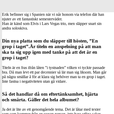
Erik befinner sig i Spanien när vi når honom via telefon där han
njuter av ett fantastiskt semesterväder.
Han är känd som Elvis i Lars Vegas trio, men släpper snart sin
andra soloskiva.
Din nya platta som du släpper till hösten, ”En
grop i taget”.Är titeln en anspelning på att man
ska ta sig upp igen med tanke på att det är en
grop i taget?
Titeln är en fras ifrån låten ”i tystnaden” vilken vi tyckte passade
bra. Då man levt ett par decennier så lär man sig liksom. Man går
på några smällar å för at klara sig behöver man ta en grop i taget.
Inte fastna i negativiteten utan gå vidare.
Så det handlar då om eftertänksamhet, hjärta
och smärta. Gäller det hela albumet?
Ja det är lite av ett genomgående tema. Det är låtar med texter
som som kommer från en vuxen person, inte bara ytliga saker,