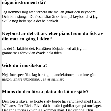
något instrument då?
Jag kommer nog att alternera lite mellan gitarr och keyboard.
Och bara sjunga. De flesta låtar är skrivna på keyboard så jag
skulle nog helst spela det helt enkelt.
Keybord är det ett arv efter pianot som du fick av
din mor en gång i tiden?
Ja, det är faktiskt det. Karriären började med att jag till
grannarnas förtvivlan övade hela tiden.
Gick du i musikskola?
Nej. Inte specifikt. Jag har tagit pianolektioner, men inte gått
någon längre utbildning. Jag är självlärd.
Minns du den första platta du köpte själv?
Den första skiva jag köpte själv borde ha varit något med Hank
Williams eller Elvis. Elvis då han står i guldkostym på omslaget.
Det är de första skivor jag kommer ihåg. Det var nog Elvis