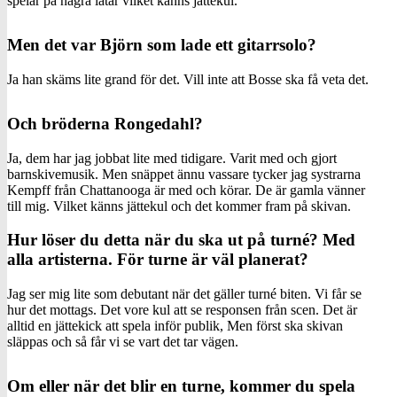
spelar på några låtar vilket känns jättekul.
Men det var Björn som lade ett gitarrsolo?
Ja han skäms lite grand för det. Vill inte att Bosse ska få veta det.
Och bröderna Rongedahl?
Ja, dem har jag jobbat lite med tidigare. Varit med och gjort
barnskivemusik. Men snäppet ännu vassare tycker jag systrarna
Kempff från Chattanooga är med och körar. De är gamla vänner
till mig. Vilket känns jättekul och det kommer fram på skivan.
Hur löser du detta när du ska ut på turné? Med
alla artisterna. För turne är väl planerat?
Jag ser mig lite som debutant när det gäller turné biten. Vi får se
hur det mottags. Det vore kul att se responsen från scen. Det är
alltid en jättekick att spela inför publik, Men först ska skivan
släppas och så får vi se vart det tar vägen.
Om eller när det blir en turne, kommer du spela