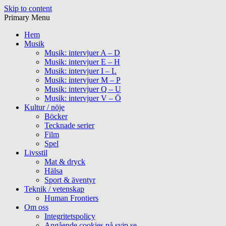
Skip to content
Primary Menu
Hem
Musik
Musik: intervjuer A – D
Musik: intervjuer E – H
Musik: intervjuer I – L
Musik: intervjuer M – P
Musik: intervjuer Q – U
Musik: intervjuer V – Ö
Kultur / nöje
Böcker
Tecknade serier
Film
Spel
Livsstil
Mat & dryck
Hälsa
Sport & äventyr
Teknik / vetenskap
Human Frontiers
Om oss
Integritetspolicy
Angående cookies på svip.se