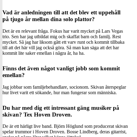
Vad är anledningen till att det blev ett uppehåll
på tjugo år mellan dina solo plattor?
Det är en relevant fråga. Fokus har varit mycket på Lars Vegas
trio. Sen har jag utbildat mig och skaffat barn och familj. Rest
mycket. Så jag har liksom gått ett varv runt och kommit tillbaka
till att det här vill jag också göra. Så man kan säga att det har
kommit lite saker emellan i några år, ha ha.
Finns det även något vanligt jobb som kommit
emellan?
Jag jobbar som familjebehandlare, socionom. Skivan återspeglar
hur livet varit ett sökande, hur man fungerar som människa.
Du har med dig ett intressant gäng musiker på
skivan? Tex Hoven Droven.
De är ett härligt live band. Björn Höglund som producerat skivan
spelar trummor i Hoven Droven. Bosse Lindberg, deras gitarrist,