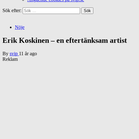
Sök efter:
Nöje
Erik Koskinen – en eftertänksam artist
By
svip
11 år ago
Reklam