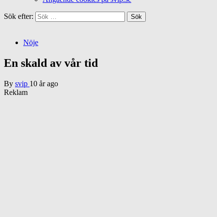
Sök efter:
Nöje
En skald av vår tid
By
svip
10 år ago
Reklam