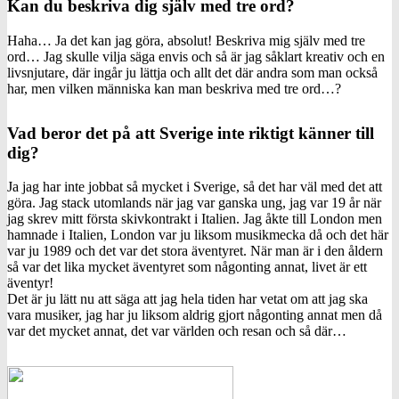
Kan du beskriva dig själv med tre ord?
Haha… Ja det kan jag göra, absolut! Beskriva mig själv med tre
ord… Jag skulle vilja säga envis och så är jag såklart kreativ och en
livsnjutare, där ingår ju lättja och allt det där andra som man också
har, men vilken människa kan man beskriva med tre ord…?
Vad beror det på att Sverige inte riktigt känner till
dig?
Ja jag har inte jobbat så mycket i Sverige, så det har väl med det att
göra. Jag stack utomlands när jag var ganska ung, jag var 19 år när
jag skrev mitt första skivkontrakt i Italien. Jag åkte till London men
hamnade i Italien, London var ju liksom musikmecka då och det här
var ju 1989 och det var det stora äventyret. När man är i den åldern
så var det lika mycket äventyret som någonting annat, livet är ett
äventyr!
Det är ju lätt nu att säga att jag hela tiden har vetat om att jag ska
vara musiker, jag har ju liksom aldrig gjort någonting annat men då
var det mycket annat, det var världen och resan och så där…