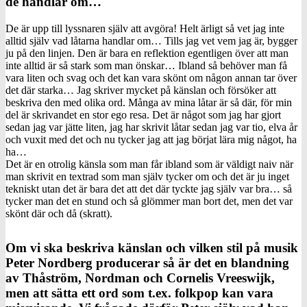
de handlar om…
De är upp till lyssnaren själv att avgöra! Helt ärligt så vet jag inte
alltid själv vad låtarna handlar om… Tills jag vet vem jag är, bygger
ju på den linjen. Den är bara en reflektion egentligen över att man
inte alltid är så stark som man önskar… Ibland så behöver man få
vara liten och svag och det kan vara skönt om någon annan tar över
det där starka… Jag skriver mycket på känslan och försöker att
beskriva den med olika ord. Många av mina låtar är så där, för min
del är skrivandet en stor ego resa. Det är något som jag har gjort
sedan jag var jätte liten, jag har skrivit låtar sedan jag var tio, elva år
och vuxit med det och nu tycker jag att jag börjat lära mig något, ha
ha…
Det är en otrolig känsla som man får ibland som är väldigt naiv när
man skrivit en textrad som man själv tycker om och det är ju inget
tekniskt utan det är bara det att det där tyckte jag själv var bra… så
tycker man det en stund och så glömmer man bort det, men det var
skönt där och då (skratt).
Om vi ska beskriva känslan och vilken stil på musik
Peter Nordberg producerar så är det en blandning
av Thåström, Nordman och Cornelis Vreeswijk,
men att sätta ett ord som t.ex. folkpop kan vara