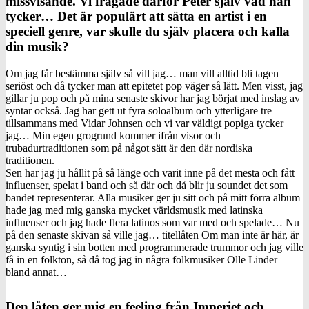
missvisande. Vi frågade därför Peter själv vad han
tycker… Det är populärt att sätta en artist i en
speciell genre, var skulle du själv placera och kalla
din musik?
Om jag får bestämma själv så vill jag… man vill alltid bli tagen
seriöst och då tycker man att epitetet pop väger så lätt. Men visst, jag
gillar ju pop och på mina senaste skivor har jag börjat med inslag av
syntar också. Jag har gett ut fyra soloalbum och ytterligare tre
tillsammans med Vidar Johnsen och vi var väldigt popiga tycker
jag… Min egen grogrund kommer ifrån visor och
trubadurtraditionen som på något sätt är den där nordiska
traditionen.
Sen har jag ju hållit på så länge och varit inne på det mesta och fått
influenser, spelat i band och så där och då blir ju soundet det som
bandet representerar. Alla musiker ger ju sitt och på mitt förra album
hade jag med mig ganska mycket världsmusik med latinska
influenser och jag hade flera latinos som var med och spelade… Nu
på den senaste skivan så ville jag… titellåten Om man inte är här, är
ganska syntig i sin botten med programmerade trummor och jag ville
få in en folkton, så då tog jag in några folkmusiker Olle Linder
bland annat…
Den låten ger mig en feeling från Imperiet och