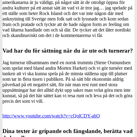
amerikanarna är ju väldigt, på något sätt är de otroligt öppna för
andra kulturer på ett annat sätt än vad vi är tror jag… jag spelade på
ett ställe som heter Rock Island och det var inte någon där med
anknytning till Sverige men folk satt och lyssnade och kom sedan
fram och pratade och tyckte att de hade någon form av feeling om
vad låtarna handlade om och så där. De tycker att det låter nordiskt
och skandinaviskt om det i de kommentarerna vi får.
Vad har du för sättning när du är ute och turnerar?
Jag turnerar tillsammans med en norsk trummis (Stene Osmundsen
som spelat med bland andra Morten Harket) och vi gör turnéer med
tanken att vi ska kunna spela på de minsta ställena upp till platser
som tar in flera tusen i publiken. På så sätt blir ekonomin aldrig
påverkad på ett negativt sätt, för när man rest runt med stora
uppsättningar har det alltid dykt upp saker man velat göra men inte
kunnat, så på det här sättet kan vi resa runt och leva på det och göra
precis det som vi vill.
http://www.youtube.com/watch?v=cQolCDY-ahQ
Dina texter är gripande och fängslande, berätta vad