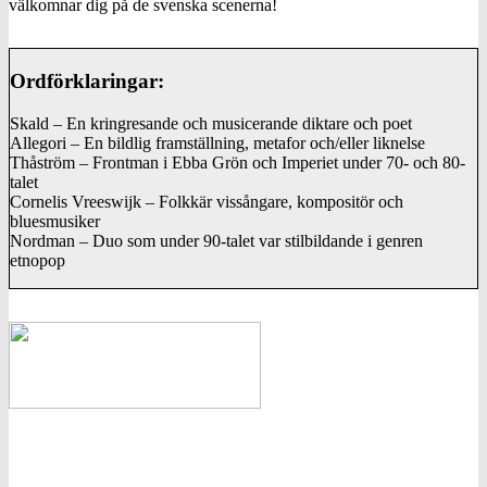
välkomnar dig på de svenska scenerna!
Ordförklaringar:
Skald – En kringresande och musicerande diktare och poet
Allegori – En bildlig framställning, metafor och/eller liknelse
Thåström – Frontman i Ebba Grön och Imperiet under 70- och 80-
talet
Cornelis Vreeswijk – Folkkär vissångare, kompositör och
bluesmusiker
Nordman – Duo som under 90-talet var stilbildande i genren
etnopop