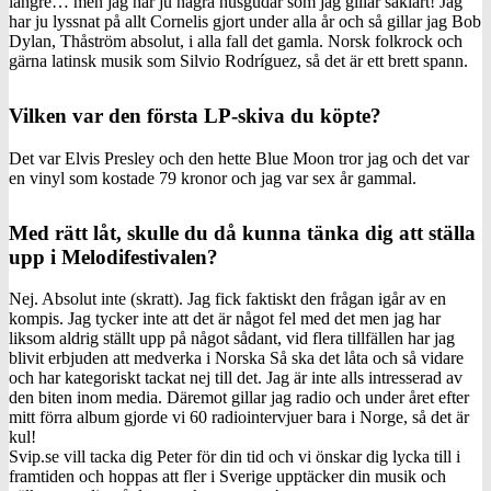
längre… men jag har ju några husgudar som jag gillar såklart! Jag
har ju lyssnat på allt Cornelis gjort under alla år och så gillar jag Bob
Dylan, Thåström absolut, i alla fall det gamla. Norsk folkrock och
gärna latinsk musik som Silvio Rodríguez, så det är ett brett spann.
Vilken var den första LP-skiva du köpte?
Det var Elvis Presley och den hette Blue Moon tror jag och det var
en vinyl som kostade 79 kronor och jag var sex år gammal.
Med rätt låt, skulle du då kunna tänka dig att ställa
upp i Melodifestivalen?
Nej. Absolut inte (skratt). Jag fick faktiskt den frågan igår av en
kompis. Jag tycker inte att det är något fel med det men jag har
liksom aldrig ställt upp på något sådant, vid flera tillfällen har jag
blivit erbjuden att medverka i Norska Så ska det låta och så vidare
och har kategoriskt tackat nej till det. Jag är inte alls intresserad av
den biten inom media. Däremot gillar jag radio och under året efter
mitt förra album gjorde vi 60 radiointervjuer bara i Norge, så det är
kul!
Svip.se vill tacka dig Peter för din tid och vi önskar dig lycka till i
framtiden och hoppas att fler i Sverige upptäcker din musik och