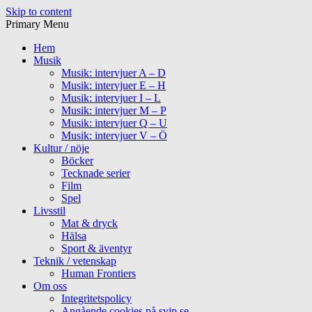
Skip to content
Primary Menu
Hem
Musik
Musik: intervjuer A – D
Musik: intervjuer E – H
Musik: intervjuer I – L
Musik: intervjuer M – P
Musik: intervjuer Q – U
Musik: intervjuer V – Ö
Kultur / nöje
Böcker
Tecknade serier
Film
Spel
Livsstil
Mat & dryck
Hälsa
Sport & äventyr
Teknik / vetenskap
Human Frontiers
Om oss
Integritetspolicy
Angående cookies på svip.se