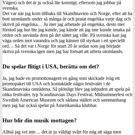
Vägen) och det är ju också lite konstigt, eftersom jag jobbar på
svenska.
Det var när jag kom tillbaka till Skandinavien och Norge, efter att ha
bott utomlands under så många år och pratat engelska varje dag och
skrivit på engelska… Ju mer jag arbetade på engelska, desto mer
förstod jag hur lite jag kunde, jag kände att jag inte kunde smaka på
orden och använda dem på det sättet jag ville. På svenska kan jag
väga orden mot varandra och jag känner till styrkan i ett speciellt
ord… Så det var i Norge för snart 20 år sedan som jag började
skriva på svenska igen men jag har fortsatt att arbeta utomlands.
Du spelar flitigt i USA, berätta om det?
Ja, jag hade en promotionagent en gång som skickade iväg ett
promopaket till USA och kontaktade några festivaler i de
Skandinaviska områdena. Så plötsligt blev jag inbjuden att spela på
olika festivaler, typ Scandinavian Days Festival, Midsummerfest och
Swedish American Museum och sådana ställen och sammanhang
men jag har också spelat på Amerikanska klubbar.
Hur blir din musik mottagen?
Alltså jag vet inte… det är ju väldigt svårt för mig att säga men