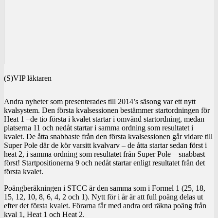
(S)VIP läktaren
Andra nyheter som presenterades till 2014’s säsong var ett nytt
kvalsystem. Den första kvalsessionen bestämmer startordningen för
Heat 1 –de tio första i kvalet startar i omvänd startordning, medan
platserna 11 och nedåt startar i samma ordning som resultatet i
kvalet. De åtta snabbaste från den första kvalsessionen går vidare till
Super Pole där de kör varsitt kvalvarv – de åtta startar sedan först i
heat 2, i samma ordning som resultatet från Super Pole – snabbast
först! Startpositionerna 9 och nedåt startar enligt resultatet från det
första kvalet.
Poängberäkningen i STCC är den samma som i Formel 1 (25, 18,
15, 12, 10, 8, 6, 4, 2 och 1). Nytt för i år är att full poäng delas ut
efter det första kvalet. Förarna får med andra ord räkna poäng från
kval 1, Heat 1 och Heat 2.