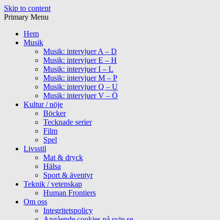
Skip to content
Primary Menu
Hem
Musik
Musik: intervjuer A – D
Musik: intervjuer E – H
Musik: intervjuer I – L
Musik: intervjuer M – P
Musik: intervjuer Q – U
Musik: intervjuer V – Ö
Kultur / nöje
Böcker
Tecknade serier
Film
Spel
Livsstil
Mat & dryck
Hälsa
Sport & äventyr
Teknik / vetenskap
Human Frontiers
Om oss
Integritetspolicy
Angående cookies på svip.se