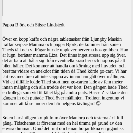
Pappa Björk och Stisse Lindstedt
Över en kopp kaffe och några tablettaskar från Ljungby Maskin
träffar svip.se Mamma och pappa Björk, de kommer från sonen
Theds tält och vi frågar hur de upplever nerverna hos grabben. Han
är lugn, berättar mamma Liza. Det finns inget stressa upp sig över,
det är bara att hålla sig ifrån eventuella krascher och hoppas på att
bilen håller. Det kommer att handla om körning med huvudet, och
berättar vidare en anekdot från tiden då Thed körde go-cart. Vi har
lärt oss med åren att inte slappna av innan han gått över mållinjen.
Vid ett tillfälle ledde Thed stort men go-carten lade av fem meter
innan målgång och alla trodde det var kört. Den gången hade Thed
en kollega som vid tillfället låg på andra plats. Hasse Z saktade den
gången in och puttade Thed över mållinjen. Troligen ingenting vi
kommer att få se under den här helgens tävlingar! 😉
Solen har äntligen krupit fram över Mantorp och testerna är i full
gång. Tidschemat är försenat med en hel timma på grund av den
envisa dimman. Området runt om banan börjar likna en gigantisk