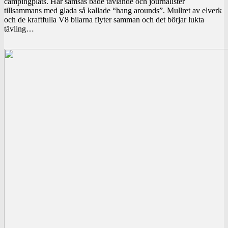
campingplats. Här samsas både tävlande och journalister
tillsammans med glada så kallade “hang arounds”. Mullret av elverk
och de kraftfulla V8 bilarna flyter samman och det börjar lukta
tävling…