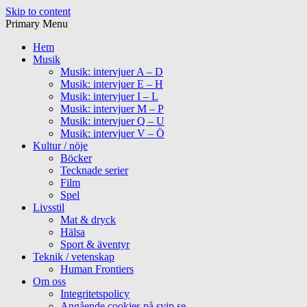
Skip to content
Primary Menu
Hem
Musik
Musik: intervjuer A – D
Musik: intervjuer E – H
Musik: intervjuer I – L
Musik: intervjuer M – P
Musik: intervjuer Q – U
Musik: intervjuer V – Ö
Kultur / nöje
Böcker
Tecknade serier
Film
Spel
Livsstil
Mat & dryck
Hälsa
Sport & äventyr
Teknik / vetenskap
Human Frontiers
Om oss
Integritetspolicy
Angående cookies på svip.se