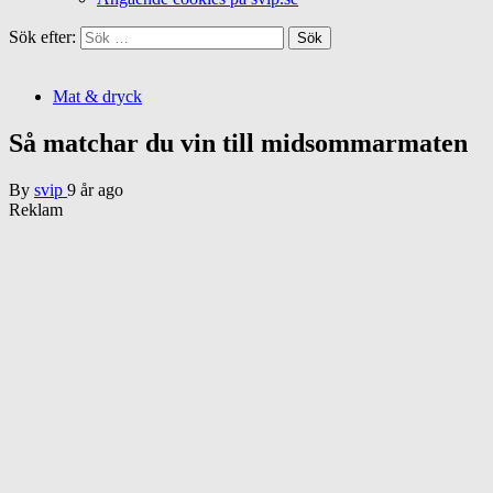
Sök efter:
Mat & dryck
Så matchar du vin till midsommarmaten
By
svip
9 år ago
Reklam