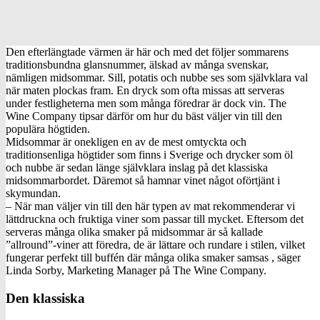
Den efterlängtade värmen är här och med det följer sommarens
traditionsbundna glansnummer, älskad av många svenskar,
nämligen midsommar. Sill, potatis och nubbe ses som självklara val
när maten plockas fram. En dryck som ofta missas att serveras
under festligheterna men som många föredrar är dock vin. The
Wine Company tipsar därför om hur du bäst väljer vin till den
populära högtiden.
Midsommar är onekligen en av de mest omtyckta och
traditionsenliga högtider som finns i Sverige och drycker som öl
och nubbe är sedan länge självklara inslag på det klassiska
midsommarbordet. Däremot så hamnar vinet något oförtjänt i
skymundan.
– När man väljer vin till den här typen av mat rekommenderar vi
lättdruckna och fruktiga viner som passar till mycket. Eftersom det
serveras många olika smaker på midsommar är så kallade
”allround”-viner att föredra, de är lättare och rundare i stilen, vilket
fungerar perfekt till buffén där många olika smaker samsas , säger
Linda Sorby, Marketing Manager på The Wine Company.
Den klassiska