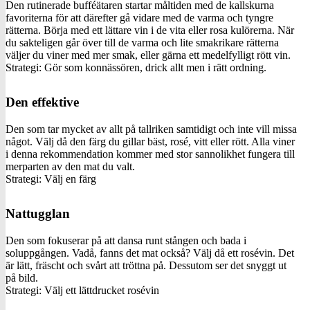
Den rutinerade bufféätaren startar måltiden med de kallskurna
favoriterna för att därefter gå vidare med de varma och tyngre
rätterna. Börja med ett lättare vin i de vita eller rosa kulörerna. När
du sakteligen går över till de varma och lite smakrikare rätterna
väljer du viner med mer smak, eller gärna ett medelfylligt rött vin.
Strategi: Gör som konnässören, drick allt men i rätt ordning.
Den effektive
Den som tar mycket av allt på tallriken samtidigt och inte vill missa
något. Välj då den färg du gillar bäst, rosé, vitt eller rött. Alla viner
i denna rekommendation kommer med stor sannolikhet fungera till
merparten av den mat du valt.
Strategi: Välj en färg
Nattugglan
Den som fokuserar på att dansa runt stången och bada i
soluppgången. Vadå, fanns det mat också? Välj då ett rosévin. Det
är lätt, fräscht och svårt att tröttna på. Dessutom ser det snyggt ut
på bild.
Strategi: Välj ett lättdrucket rosévin