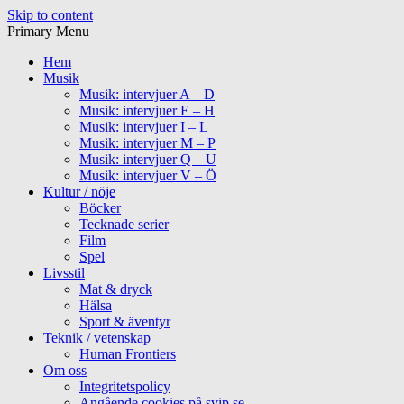
Skip to content
Primary Menu
Hem
Musik
Musik: intervjuer A – D
Musik: intervjuer E – H
Musik: intervjuer I – L
Musik: intervjuer M – P
Musik: intervjuer Q – U
Musik: intervjuer V – Ö
Kultur / nöje
Böcker
Tecknade serier
Film
Spel
Livsstil
Mat & dryck
Hälsa
Sport & äventyr
Teknik / vetenskap
Human Frontiers
Om oss
Integritetspolicy
Angående cookies på svip.se