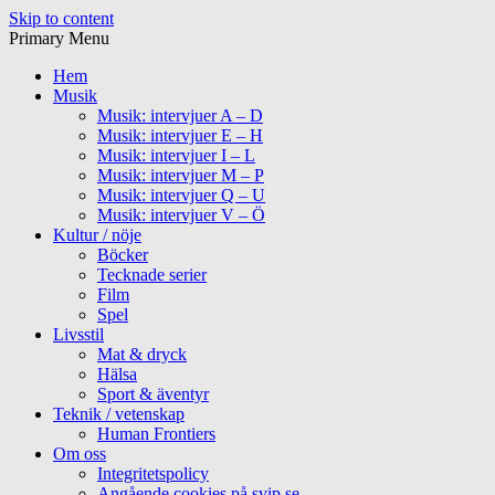
Skip to content
Primary Menu
Hem
Musik
Musik: intervjuer A – D
Musik: intervjuer E – H
Musik: intervjuer I – L
Musik: intervjuer M – P
Musik: intervjuer Q – U
Musik: intervjuer V – Ö
Kultur / nöje
Böcker
Tecknade serier
Film
Spel
Livsstil
Mat & dryck
Hälsa
Sport & äventyr
Teknik / vetenskap
Human Frontiers
Om oss
Integritetspolicy
Angående cookies på svip.se