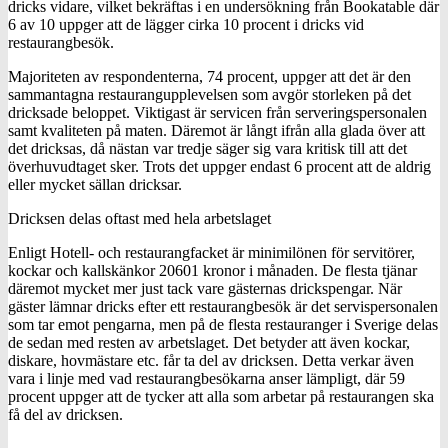
dricks vidare, vilket bekräftas i en undersökning från Bookatable där
6 av 10 uppger att de lägger cirka 10 procent i dricks vid
restaurangbesök.
Majoriteten av respondenterna, 74 procent, uppger att det är den
sammantagna restaurangupplevelsen som avgör storleken på det
dricksade beloppet. Viktigast är servicen från serveringspersonalen
samt kvaliteten på maten. Däremot är långt ifrån alla glada över att
det dricksas, då nästan var tredje säger sig vara kritisk till att det
överhuvudtaget sker. Trots det uppger endast 6 procent att de aldrig
eller mycket sällan dricksar.
Dricksen delas oftast med hela arbetslaget
Enligt Hotell- och restaurangfacket är minimilönen för servitörer,
kockar och kallskänkor 20601 kronor i månaden. De flesta tjänar
däremot mycket mer just tack vare gästernas drickspengar. När
gäster lämnar dricks efter ett restaurangbesök är det servispersonalen
som tar emot pengarna, men på de flesta restauranger i Sverige delas
de sedan med resten av arbetslaget. Det betyder att även kockar,
diskare, hovmästare etc. får ta del av dricksen. Detta verkar även
vara i linje med vad restaurangbesökarna anser lämpligt, där 59
procent uppger att de tycker att alla som arbetar på restaurangen ska
få del av dricksen.