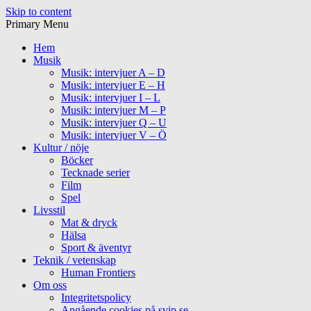
Skip to content
Primary Menu
Hem
Musik
Musik: intervjuer A – D
Musik: intervjuer E – H
Musik: intervjuer I – L
Musik: intervjuer M – P
Musik: intervjuer Q – U
Musik: intervjuer V – Ö
Kultur / nöje
Böcker
Tecknade serier
Film
Spel
Livsstil
Mat & dryck
Hälsa
Sport & äventyr
Teknik / vetenskap
Human Frontiers
Om oss
Integritetspolicy
Angående cookies på svip.se