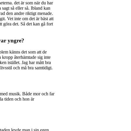
eterna. det är som när du har
sagt så eller så. Ibland kan
 vad den andre riktigt menade.
it. Vet inte om det är bäst att
tt göra det. Så det kan gå fort
var yngre?
blem känns det som att de
n kropp återhämtade sig inte
n istället. Jag har mått bra
 livsstil och må bra samtidigt.
p med musik. Både mor och far
la tiden och hon är
I staden levde man i sin egen