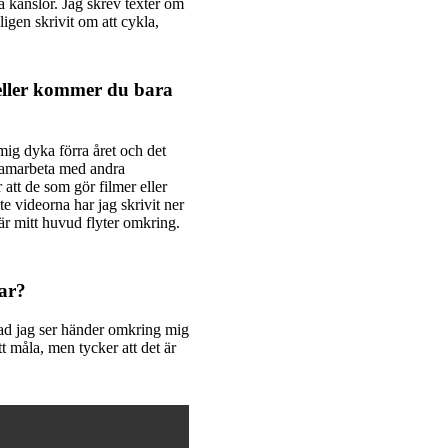
 känslor. Jag skrev texter om
ligen skrivit om att cykla,
 eller kommer du bara
mig dyka förra året och det
t samarbeta med andra
att de som gör filmer eller
te videorna har jag skrivit ner
är mitt huvud flyter omkring.
ar?
 vad jag ser händer omkring mig
att måla, men tycker att det är