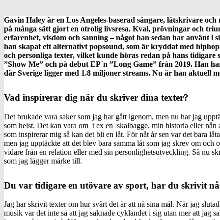
Gavin Haley är en Los Angeles-baserad sångare, låtskrivare och 
på många sätt gjort en otrolig livsresa. Kval, prövningar och tr
erfarenhet, visdom och sanning – något han sedan har använt i s
han skapat ett alternativt popsound, som är kryddat med hiphop-i
och personliga texter, vilket kunde höras redan på hans tidigare
”Show Me” och på debut EP´n ”Long Game” från 2019. Han har 
där Sverige ligger med 1.8 miljoner streams. Nu är han aktuell 
Vad inspirerar dig när du skriver dina texter?
Det brukade vara saker som jag har gått igenom, men nu har jag upptä
som helst. Det kan vara om t ex en skalbagge, min historia eller nån 
som inspirerar mig så kan det bli en låt. För nåt år sen var det bara lå
men jag upptäckte att det blev bara samma låt som jag skrev om och 
vidare från en relation eller med sin personlighetsutveckling. Så nu s
som jag lägger märke till.
Du var tidigare en utövare av sport, har du skrivit n
Jag har skrivit texter om hur svårt det är att nå sina mål. När jag slu
musik var det inte så att jag saknade cyklandet i sig utan mer att jag 