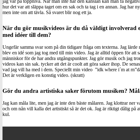
jag var på toppnivå. När man inte har den känslan kan man få negativa
hur det var att släppa taget om en sak och ta tag i en annan. Jag har ny
men inte om att tävla. Så svaret blir nog ett ja.
När du gör musikvideos är du då väldigt involverad
med idéer till dem?
Ungefär samma svar som på din tidigare fråga om texterna. Jag lärde 
blev en idé som jag tog med till min video. Jag är alltid öppen för at
människor för de har andra utgångspunkter. Jag gör musik och jag tror 
videos kan sin sak. tycker att det är coolt att göra saker ihop. De senas
vad jag vill ha med i dem. Speciellt min video ”idk where i´m at rn”d
Det är verkligen en konstig video. (skratt)
Gör du andra artistiska saker förutom musiken? Mål
Jag kan måla lite, men jag är inte den bäste målaren. Jag klottrar ner
och om nån vill kalla det artistiskt så är det ok. Jag är riktigt dålig på 
kul.