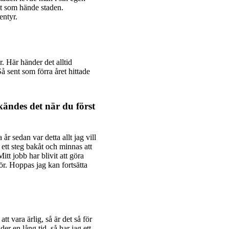
et som hände staden.
entyr.
r. Här händer det alltid
Så sent som förra året hittade
ändes det när du först
 år sedan var detta allt jag vill
 ett steg bakåt och minnas att
tt jobb har blivit att göra
ör. Hoppas jag kan fortsätta
tt vara ärlig, så är det så för
er en lång tid, så har jag ett