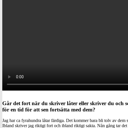
Går det fort när du skriver låter eller skriver du och
för en tid för att sen fortsätta med dem?
Jag har ca fyrahundra låtar färdiga. Det kommer bara bli tolv av dem 
Ibland skriver jag riktigt fort och ibland riktigt sakta. Nån gång tar de