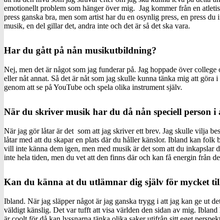
emotionellt problem som hänger över mig. Jag kommer från en atletisk
press ganska bra, men som artist har du en osynlig press, en press du in
musik, en del gillar det, andra inte och det är så det ska vara.
Har du gått på nån musikutbildning?
Nej, men det är något som jag funderar på. Jag hoppade över college o
eller nåt annat. Så det är nåt som jag skulle kunna tänka mig att göra i 
genom att se på YouTube och spela olika instrument själv.
När du skriver musik har du då nån speciell person i
När jag gör låtar är det som att jag skriver ett brev. Jag skulle vilja be
låtar med att du skapar en plats där du håller känslor. Ibland kan folk 
vill inte känna dem igen, men med musik är det som att du inkapslar
inte hela tiden, men du vet att den finns där och kan få energin från de
Kan du känna at du utlämnar dig själv för mycket till
Ibland. När jag släpper något är jag ganska trygg i att jag kan ge ut det
väldigt känslig. Det var tufft att visa världen den sidan av mig. Ibland 
är coolt för då kan lyssnarna tänka olika saker utifrån sitt eget perspe