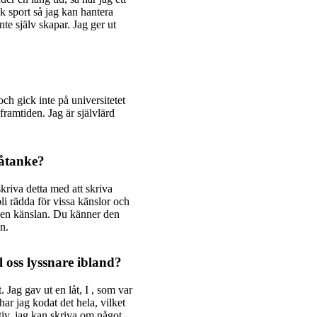
 sport så jag kan hantera
te själv skapar. Jag ger ut
ch gick inte på universitetet
framtiden. Jag är självlärd
 åtanke?
skriva detta med att skriva
bli rädda för vissa känslor och
 den känslan. Du känner den
n.
 oss lyssnare ibland?
. Jag gav ut en låt, I , som var
har jag kodat det hela, vilket
ktiv. jag kan skriva om något