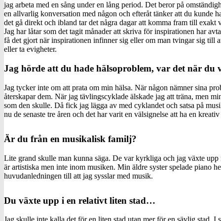
jag arbeta med en sång under en lång period. Det beror på omständigh
en allvarlig konversation med någon och efteråt tänker att du kunde ha 
det gå direkt och ibland tar det några dagar att komma fram till exakt
Jag har låtar som det tagit månader att skriva för inspirationen har avtag
få det gjort när inspirationen infinner sig eller om man tvingar sig till a
eller ta evigheter.
Jag hörde att du hade hälsoproblem, var det när du 
Jag tycker inte om att prata om min hälsa. När någon nämner sina pro
återskapar dem. När jag tävlingscyklade älskade jag att träna, men mi
som den skulle. Då fick jag lägga av med cyklandet och satsa på musike
nu de senaste tre åren och det har varit en välsignelse att ha en kreativ
Är du från en musikalisk familj?
Lite grand skulle man kunna säga. De var kyrkliga och jag växte up
är artistiska men inte inom musiken. Min äldre syster spelade piano he
huvudanledningen till att jag sysslar med musik.
Du växte upp i en relativt liten stad…
Jag skulle inte kalla det för en liten stad utan mer för en sävlig stad. 