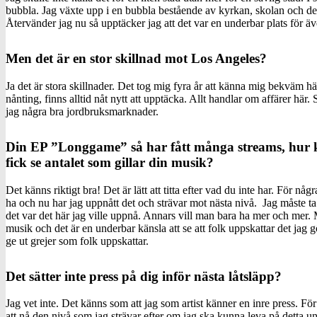
bubbla. Jag växte upp i en bubbla bestående av kyrkan, skolan och d
Återvänder jag nu så upptäcker jag att det var en underbar plats för äv
Men det är en stor skillnad mot Los Angeles?
Ja det är stora skillnader. Det tog mig fyra år att känna mig bekväm hä
nånting, finns alltid nåt nytt att upptäcka. Allt handlar om affärer här. 
jag några bra jordbruksmarknader.
Din EP ”Longgame” så har fått många streams, hur k
fick se antalet som gillar din musik?
Det känns riktigt bra! Det är lätt att titta efter vad du inte har. För några
ha och nu har jag uppnått det och strävar mot nästa nivå. Jag måste ta
det var det här jag ville uppnå. Annars vill man bara ha mer och mer. Mi
musik och det är en underbar känsla att se att folk uppskattar det jag g
ge ut grejer som folk uppskattar.
Det sätter inte press på dig inför nästa låtsläpp?
Jag vet inte. Det känns som att jag som artist känner en inre press. För a
att nå den nivå som jag strävar efter om jag ska kunna leva på detta und