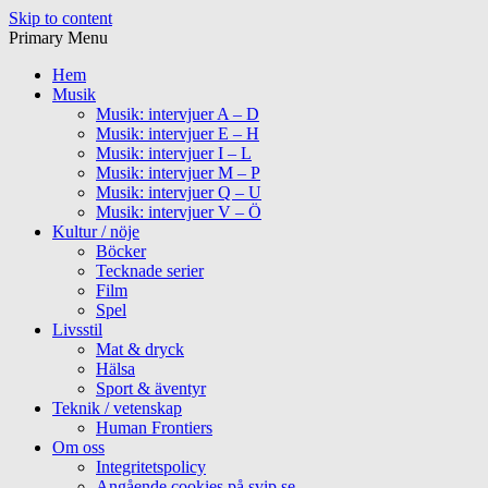
Skip to content
Primary Menu
Hem
Musik
Musik: intervjuer A – D
Musik: intervjuer E – H
Musik: intervjuer I – L
Musik: intervjuer M – P
Musik: intervjuer Q – U
Musik: intervjuer V – Ö
Kultur / nöje
Böcker
Tecknade serier
Film
Spel
Livsstil
Mat & dryck
Hälsa
Sport & äventyr
Teknik / vetenskap
Human Frontiers
Om oss
Integritetspolicy
Angående cookies på svip.se