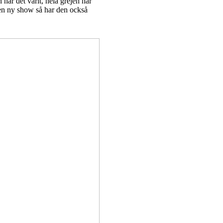
har det varit, hela grejen har
p en ny show så har den också