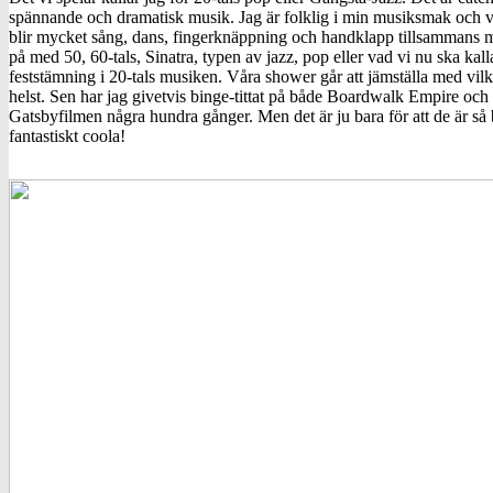
spännande och dramatisk musik. Jag är folklig i min musiksmak och vil
blir mycket sång, dans, fingerknäppning och handklapp tillsammans m
på med 50, 60-tals, Sinatra, typen av jazz, pop eller vad vi nu ska kal
feststämning i 20-tals musiken. Våra shower går att jämställa med vilk
helst. Sen har jag givetvis binge-tittat på både Boardwalk Empire och
Gatsbyfilmen några hundra gånger. Men det är ju bara för att de är så 
fantastiskt coola!