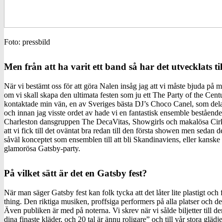
Foto: pressbild
Men från att ha varit ett band så har det utvecklats til
När vi bestämt oss för att göra Nalen insåg jag att vi måste bjuda på m
om vi skall skapa den ultimata festen som ju ett The Party of the Ce
kontaktade min vän, en av Sveriges bästa DJ’s Choco Canel, som dela
och innan jag visste ordet av hade vi en fantastisk ensemble beståen
Charleston dansgruppen The DecaVitas, Showgirls och makalösa Cirkus
att vi fick till det oväntat bra redan till den första showen men sedan d
såväl konceptet som ensemblen till att bli Skandinaviens, eller kanske
glamorösa Gatsby-party.
På vilket sätt är det en Gatsby fest?
När man säger Gatsby fest kan folk tycka att det låter lite plastigt och 
thing. Den riktiga musiken, proffsiga performers på alla platser och de
Även publiken är med på noterna. Vi skrev när vi sålde biljetter till den
dina finaste kläder, och 20 tal är ännu roligare” och till vår stora glä