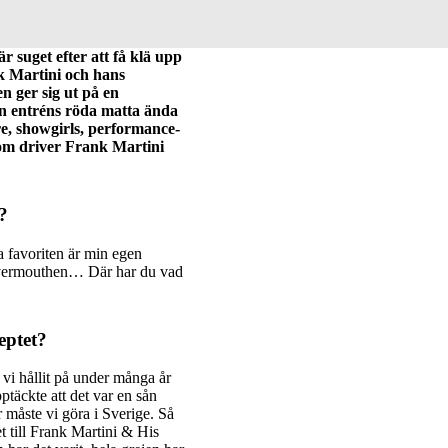
är suget efter att få klä upp
nk Martini och hans
en ger sig ut på en
ån entréns röda matta ända
re, showgirls, performance-
som driver Frank Martini
?
a favoriten är min egen
på vermouthen… Där har du vad
eptet?
 vi hållit på under många år
ptäckte att det var en sån
måste vi göra i Sverige. Så
 till Frank Martini & His