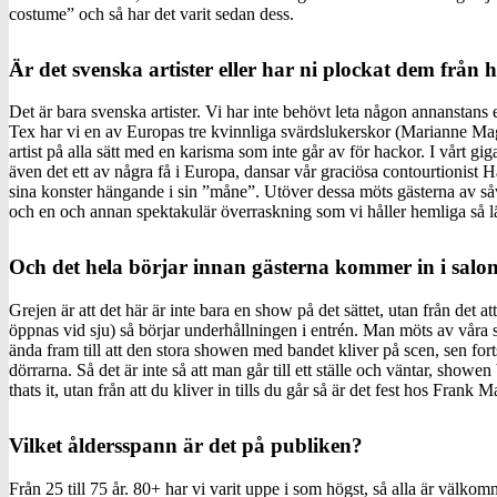
costume” och så har det varit sedan dess.
Är det svenska artister eller har ni plockat dem från
Det är bara svenska artister. Vi har inte behövt leta någon annanstans e
Tex har vi en av Europas tre kvinnliga svärdslukerskor (Marianne Mag
artist på alla sätt med en karisma som inte går av för hackor. I vårt gig
även det ett av några få i Europa, dansar vår graciösa contourtionist 
sina konster hängande i sin ”måne”. Utöver dessa möts gästerna av så
och en och annan spektakulär överraskning som vi håller hemliga så l
Och det hela börjar innan gästerna kommer in i salo
Grejen är att det här är inte bara en show på det sättet, utan från det a
öppnas vid sju) så börjar underhållningen i entrén. Man möts av våra 
ända fram till att den stora showen med bandet kliver på scen, sen forts
dörrarna. Så det är inte så att man går till ett ställe och väntar, showen
thats it, utan från att du kliver in tills du går så är det fest hos Frank Ma
Vilket åldersspann är det på publiken?
Från 25 till 75 år. 80+ har vi varit uppe i som högst, så alla är välko