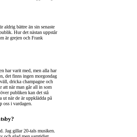
r aldrig bättre än sin senaste
 publik. Hur det nästan uppstår
 som är grejen och Frank
gen har varit med, men alla har
en, det finns ingen morgondag
 kväll, dricka champagne och
är att när man går all in som
över publiken kan det stå
a ut när de är uppklädda på
p oss i vardagen.
atsby?
d. Jag gillar 20-tals musiken.
chy och glad men samtidigt