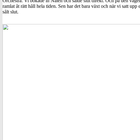
Orchestra. Vi bokade in Nalen och sålde slut direkt. Och på den vägen 
ramlat åt rätt håll hela tiden. Sen har det bara växt och när vi satt up
sålt slut.