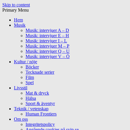
Skip to content
Primary Menu
Hem
Musik
Musik: intervjuer A – D
Musik: intervjuer E – H
Musik: intervjuer I – L
Musik: intervjuer M – P
Musik: intervjuer Q – U
Musik: intervjuer V – Ö
Kultur / nöje
Böcker
Tecknade serier
Film
Spel
Livsstil
Mat & dryck
Hälsa
Sport & äventyr
Teknik / vetenskap
Human Frontiers
Om oss
Integritetspolicy
Angående cookies på svip.se