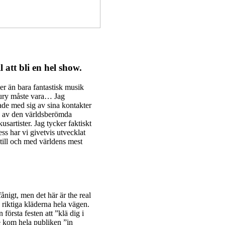
l att bli en hel show.
er än bara fantastisk musik
ntury måste vara… Jag
de med sig av sina kontakter
de av den världsberömda
artister. Jag tycker faktiskt
ess har vi givetvis utvecklat
 till och med världens mest
fånigt, men det här är the real
 riktiga kläderna hela vägen.
 första festen att ”klä dig i
dje kom hela publiken ”in