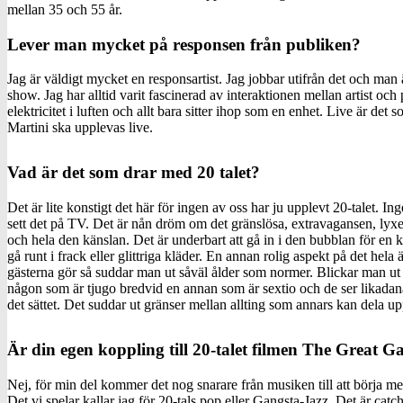
mellan 35 och 55 år.
Lever man mycket på responsen från publiken?
Jag är väldigt mycket en responsartist. Jag jobbar utifrån det och man ä
show. Jag har alltid varit fascinerad av interaktionen mellan artist och
elektricitet i luften och allt bara sitter ihop som en enhet. Live är det
Martini ska upplevas live.
Vad är det som drar med 20 talet?
Det är lite konstigt det här för ingen av oss har ju upplevt 20-talet. In
sett det på TV. Det är nån dröm om det gränslösa, extravagansen, lyx
och hela den känslan. Det är underbart att gå in i den bubblan för en
gå runt i frack eller glittriga kläder. En annan rolig aspekt på det hela 
gästerna gör så suddar man ut såväl ålder som normer. Blickar man ut 
någon som är tjugo bredvid en annan som är sextio och de ser likadan
det sättet. Det suddar ut gränser mellan allting som annars kan dela up
Är din egen koppling till 20-talet filmen The Great G
Nej, för min del kommer det nog snarare från musiken till att börja me
Det vi spelar kallar jag för 20-tals pop eller Gangsta-Jazz. Det är cat