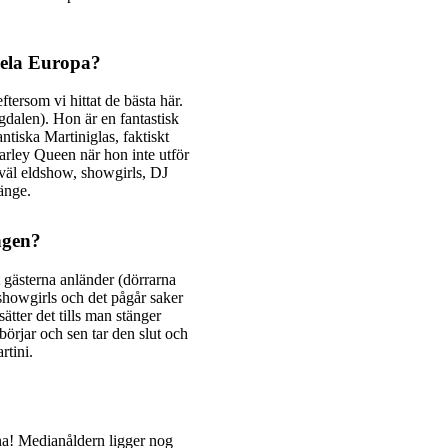
 hela Europa?
ftersom vi hittat de bästa här.
dalen). Hon är en fantastisk
antiska Martiniglas, faktiskt
Harley Queen när hon inte utför
väl eldshow, showgirls, DJ
änge.
ngen?
tt gästerna anländer (dörrarna
showgirls och det pågår saker
ätter det tills man stänger
 börjar och sen tar den slut och
rtini.
mna! Medianåldern ligger nog