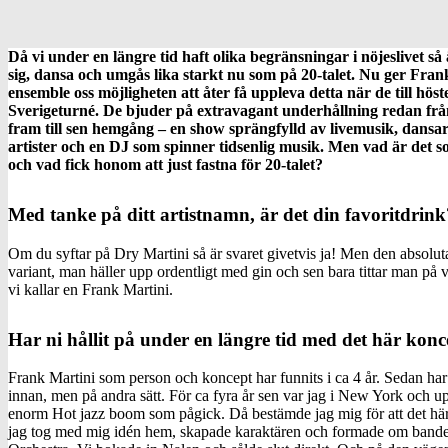
Då vi under en längre tid haft olika begränsningar i nöjeslivet så 
sig, dansa och umgås lika starkt nu som på 20-talet. Nu ger Fra
ensemble oss möjligheten att åter få uppleva detta när de till höst
Sverigeturné. De bjuder på extravagant underhållning redan fr
fram till sen hemgång – en show sprängfylld av livemusik, dansa
artister och en DJ som spinner tidsenlig musik. Men vad är det 
och vad fick honom att just fastna för 20-talet?
Med tanke på ditt artistnamn, är det din favoritdrink
Om du syftar på Dry Martini så är svaret givetvis ja! Men den absolut
variant, man häller upp ordentligt med gin och sen bara tittar man 
vi kallar en Frank Martini.
Har ni hållit på under en längre tid med det här konc
Frank Martini som person och koncept har funnits i ca 4 år. Sedan har
innan, men på andra sätt. För ca fyra år sen var jag i New York och up
enorm Hot jazz boom som pågick. Då bestämde jag mig för att det här 
jag tog med mig idén hem, skapade karaktären och formade om bandet