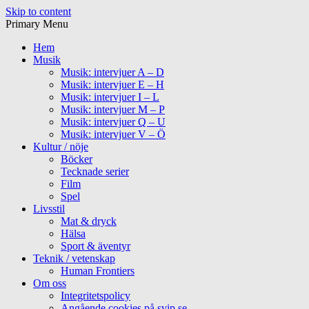
Skip to content
Primary Menu
Hem
Musik
Musik: intervjuer A – D
Musik: intervjuer E – H
Musik: intervjuer I – L
Musik: intervjuer M – P
Musik: intervjuer Q – U
Musik: intervjuer V – Ö
Kultur / nöje
Böcker
Tecknade serier
Film
Spel
Livsstil
Mat & dryck
Hälsa
Sport & äventyr
Teknik / vetenskap
Human Frontiers
Om oss
Integritetspolicy
Angående cookies på svip.se