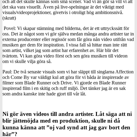
och att det skulle kännas som små scener. Vad vi än gör så vill vi att
det ska vara visuellt. Även på live-spelningar är det viktigt med
visuals/videoprojektioner, givetvis i otroligt hög ambitionsnivå.
(skratt)
Povel: Vi skapar stämning med bilderna, det är ett uttryckssätt för
oss. Det är något som vi gör själva medan många andra artister tar in
externa producenter eller regissör som får göra nån video utifrån vad
musiken ger dem för inspiration. I vissa fall så hittar man inte rätt
som artist, vilket jag som artist har erfarenhet av. Här blir det
tvärtom. Vi kan göra video först och sen göra musiken till videon
om vi skulle vilja göra så.
Paul: De två senaste visuals som vi har släppt till singlarna Affection
och Come By var väldigt kul att göra för vi båda är inspirerade av
filmer som Blade Runner och Drive. Vi gjorde en Blade Runner
inspirerad film i en skitig och ruff miljö. Det tänker jag är en sak
som andra kanske inte hade gjort till vår låt.
Ni gör även videos till andra artister. Låt säga att ni
blir jättenöjda med en produktion, skulle ni då
kunna känna att ”oj vad synd att jag gav bort den
här”?