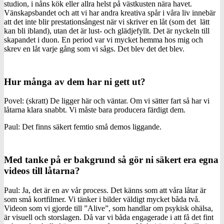
studion, i nåns kök eller allra helst på västkusten nära havet.
Vänskapsbandet och att vi har andra kreativa spår i våra liv innebär
att det inte blir prestationsångest när vi skriver en låt (som det lätt
kan bli ibland), utan det är lust- och glädjefyllt. Det är nyckeln till
skapandet i duon. En period var vi mycket hemma hos mig och
skrev en låt varje gång som vi sågs. Det blev det det blev.
Hur många av dem har ni gett ut?
Povel: (skratt) De ligger här och väntar. Om vi sätter fart så har vi
låtarna klara snabbt. Vi måste bara producera färdigt dem.
Paul: Det finns säkert femtio små demos liggande.
Med tanke på er bakgrund så gör ni säkert era egna
videos till låtarna?
Paul: Ja, det är en av vår process. Det känns som att våra låtar är
som små kortfilmer. Vi tänker i bilder väldigt mycket båda två.
Videon som vi gjorde till ”Alive”, som handlar om psykisk ohälsa,
är visuell och storslagen. Då var vi båda engagerade i att få det fint