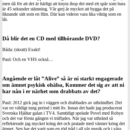
men då för att det är härligt att knyta ihop det med ett spår som bara
är 45 sekunder stämning. Vår grej är mycket att bygga det på
liknande sätt som en film. Där kan videon vara lika viktig som en
låt.
Då blir det en CD med tillhörande DVD?
Båda: (skratt) Exakt!
Paul: Och en VHS också…
Angående er låt ”Alive” så är ni starkt engagerade
om ämnet psykisk ohälsa, Kommer det sig av att ni
har nån i er närhet som drabbats av det?
Paul: 2012 gick jag in i väggen och drabbades av utbrändhet. Det
var en väldigt tung period i mitt liv. Innan det hade jag producerat
Svenska Hjältar galan i TV4. Samtidigt spelade Povel med Robyn
och det var första gången vi träffades. När jag var utbränd så
reflekterade jag mycket kring det och pratade med vänner kring det
ämnet. Sen har det varit som en röd tråd i all vår musik och i våra