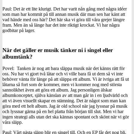
Paul: Det är ett lite klurigt. Det har varit nån gång med några idéer
som man har kommit på till annan musik där man sen har känt att
vad hände med oss här? Det här ska vi göra till våra grejer längre
fram. Men än så länge har det inte riktigt krockat. Vi har några
godbitar på lager.
När det gäller er musik tänker ni i singel eller
albumtänk?
Povel: Tanken är nog att bara släppa musik när det känns rätt för
oss. Nu har vi gjort två låtar och vi ville bara få ut dem så vi inte
behöver vänta för länge på att släppa ett album. Vi är ivriga att få ut
låtarna så fort som de kommer, men vi kommer nog med största
sannolikhet även att göra ett album. Jag personligen älskar
albumkonceptet, själva känslan av att man går in i en ljudvärld och
att vi även visuellt skapar en stämning. Det är något som man kan
göra med ett helt album. Jag är old school när jag lyssnar på musik
och lyssnar gärna på en hel platta från början till slut. Men vi har
ingen strategi alls utan det ska kännas spontant och skönt när vi gör
våra släpp.
Paul: Vårt nästa släpp blir en singel till. Och en EP får det nog bli,