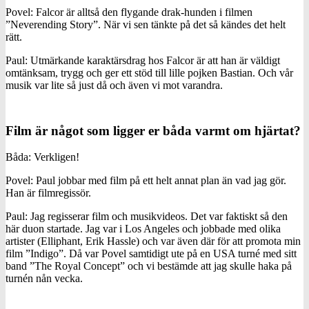
Povel: Falcor är alltså den flygande drak-hunden i filmen
”Neverending Story”. När vi sen tänkte på det så kändes det helt
rätt.
Paul: Utmärkande karaktärsdrag hos Falcor är att han är väldigt
omtänksam, trygg och ger ett stöd till lille pojken Bastian. Och vår
musik var lite så just då och även vi mot varandra.
Film är något som ligger er båda varmt om hjärtat?
Båda: Verkligen!
Povel: Paul jobbar med film på ett helt annat plan än vad jag gör.
Han är filmregissör.
Paul: Jag regisserar film och musikvideos. Det var faktiskt så den
här duon startade. Jag var i Los Angeles och jobbade med olika
artister (Elliphant, Erik Hassle) och var även där för att promota min
film ”Indigo”. Då var Povel samtidigt ute på en USA turné med sitt
band ”The Royal Concept” och vi bestämde att jag skulle haka på
turnén nån vecka.