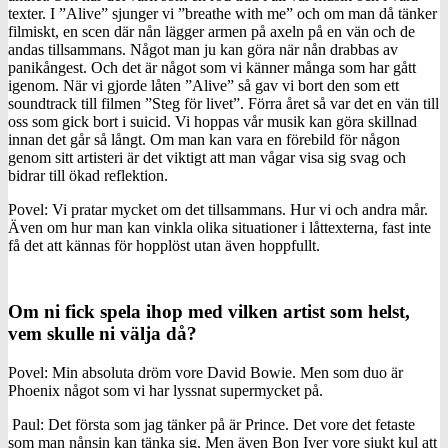
texter. I ”Alive” sjunger vi ”breathe with me” och om man då tänker
filmiskt, en scen där nån lägger armen på axeln på en vän och de
andas tillsammans. Något man ju kan göra när nån drabbas av
panikångest. Och det är något som vi känner många som har gått
igenom. När vi gjorde låten ”Alive” så gav vi bort den som ett
soundtrack till filmen ”Steg för livet”. Förra året så var det en vän till
oss som gick bort i suicid. Vi hoppas vår musik kan göra skillnad
innan det går så långt. Om man kan vara en förebild för någon
genom sitt artisteri är det viktigt att man vågar visa sig svag och
bidrar till ökad reflektion.
Povel: Vi pratar mycket om det tillsammans. Hur vi och andra mår.
Även om hur man kan vinkla olika situationer i låttexterna, fast inte
få det att kännas för hopplöst utan även hoppfullt.
Om ni fick spela ihop med vilken artist som helst,
vem skulle ni välja då?
Povel: Min absoluta dröm vore David Bowie. Men som duo är
Phoenix något som vi har lyssnat supermycket på.
Paul: Det första som jag tänker på är Prince. Det vore det fetaste
som man nånsin kan tänka sig. Men även Bon Iver vore sjukt kul att