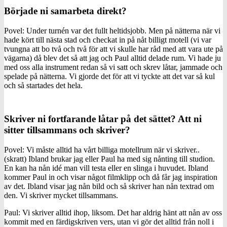
Började ni samarbeta direkt?
Povel: Under turnén var det fullt heltidsjobb. Men på nätterna när vi
hade kört till nästa stad och checkat in på nåt billigt motell (vi var
tvungna att bo två och två för att vi skulle har råd med att vara ute på
vägarna) då blev det så att jag och Paul alltid delade rum. Vi hade ju
med oss alla instrument redan så vi satt och skrev låtar, jammade och
spelade på nätterna. Vi gjorde det för att vi tyckte att det var så kul
och så startades det hela.
Skriver ni fortfarande låtar på det sättet? Att ni
sitter tillsammans och skriver?
Povel: Vi måste alltid ha vårt billiga motellrum när vi skriver..
(skratt) Ibland brukar jag eller Paul ha med sig nånting till studion.
En kan ha nån idé man vill testa eller en slinga i huvudet. Ibland
kommer Paul in och visar något filmklipp och då får jag inspiration
av det. Ibland visar jag nån bild och så skriver han nån textrad om
den. Vi skriver mycket tillsammans.
Paul: Vi skriver alltid ihop, liksom. Det har aldrig hänt att nån av oss
kommit med en färdigskriven vers, utan vi gör det alltid från noll i