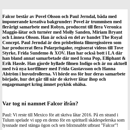
Falcor består av
Povel Olsson
och
Paul Jerndal, båda med
imponerande kreativa bakgrunder: Povel är trummisen med
flerårigt samarbete med Robyn, producent till flera Veronica
Maggio-låtar och turnéer med Molly Sanden, Miriam Bryant
och Linnea Olsson. Han är också en del av bandet The Royal
Concept. Paul Jerndal är den prisbelönta filmregissören som
har producerat flera Polarprisgalor, regisserat videos till Tove
Styrke, Frida Sundemo & XOV. Han har också bott i LA där
han bland annat samarbetade där med Icona Pop, Elliphant &
Erik Hassle. Han gjorde hyllade filmen Indigo och är nu aktuell
med två nya kortfilmer med Frida Gustavsson och Hanna
Alström i huvudrollerna. Vi hörde oss för hur deras samarbete
började, hur det går till när de skriver låtar ihop och
engagemanget kring ämnet psykisk ohälsa.
Var tog ni namnet Falcor ifrån?
Paul: Vi reste till Mexico för att skriva låtar 2016. På en strand i
Tulum spelade vi upp en demo för en spirituell skådespelerska som
lyssnade med stänga ögon och sen blixtsnabbt utbrast ”Falcor”!