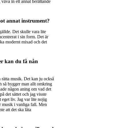
 väva in ett annat berättande
ot annat instrument?
gällde. Det skulle vara lite
ncentrerat i sin form. Det är
nska modernt mixad och det
er kan du få nån
n rätta musik. Det kan ju också
och så bygger man allt omkring
e hade någon aning om vad det
å det sättet och jag visste
 eget liv. Jag var lite nojig
r musik i vanliga fall. Men
nte att det ska låta