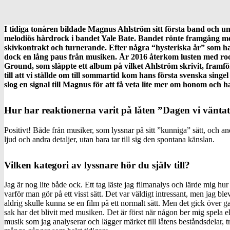
I tidiga tonåren bildade Magnus Ahlström sitt första band och un
melodiös hårdrock i bandet Yale Bate. Bandet rönte framgång m
skivkontrakt och turnerande. Efter några “hysteriska år” som han
dock en lång paus från musiken. År 2016 återkom lusten med roc
Ground, som släppte ett album på vilket Ahlström skrivit, fram
till att vi ställde om till sommartid kom hans första svenska sing
slog en signal till Magnus för att få veta lite mer om honom och 
Hur har reaktionerna varit på låten ”Dagen vi vänta
Positivt! Både från musiker, som lyssnar på sitt ”kunniga” sätt, och an
ljud och andra detaljer, utan bara tar till sig den spontana känslan.
Vilken kategori av lyssnare hör du själv till?
Jag är nog lite både ock. Ett tag läste jag filmanalys och lärde mig h
varför man gör på ett visst sätt. Det var väldigt intressant, men jag ble
aldrig skulle kunna se en film på ett normalt sätt. Men det gick över 
sak har det blivit med musiken. Det är först när någon ber mig spela 
musik som jag analyserar och lägger märket till låtens beståndsdelar, tr