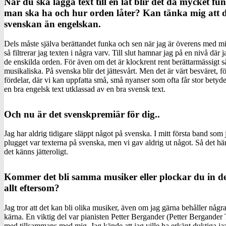
När du ska lägga text till en låt blir det då mycket f
man ska ha och hur orden låter? Kan tänka mig att d
svenskan än engelskan.
Dels måste själva berättandet funka och sen när jag är överens med m
så filtrerar jag texten i några varv. Till slut hamnar jag på en nivå där
de enskilda orden. För även om det är klockrent rent berättarmässigt 
musikaliska. På svenska blir det jättesvårt. Men det är värt besväret,
fördelar, där vi kan uppfatta små, små nyanser som ofta får stor betydel
en bra engelsk text utklassad av en bra svensk text.
Och nu är det svenskpremiär för dig..
Jag har aldrig tidigare släppt något på svenska. I mitt första band som
plugget var texterna på svenska, men vi gav aldrig ut något. Så det hä
det känns jätteroligt.
Kommer det bli samma musiker eller plockar du in d
allt eftersom?
Jag tror att det kan bli olika musiker, även om jag gärna behåller någr
kärna. En viktig del var pianisten Petter Bergander (Petter Bergande
med tillsammans med mig. Jag kände att jag ville ha erkänt duktiga 