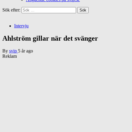
Sök efter:
Intervju
Ahlström gillar när det svänger
By
svip
5 år ago
Reklam