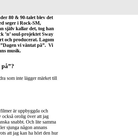
der 80 & 90-talet blev det
ed seger i Rock-SM,
 själv kallar det, tog han
k ’n’ soul-projektet Sway
fört och producerat. Lagom
el ”Dagen vi väntat på”. Vi
hans musik.
t på”?
dra som inte lägger märket till
ur filmer är uppbyggda och
v också orolig över att jag
ganska snabbt. Och lite samma
eller sjunga någon annans
ots att jag kan ha hört den hur