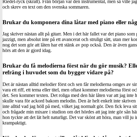
Riedel-ryck (skratt). Från början var den instrumental, men så ville jag
och skrev en text om den svenska sommaren.
Brukar du komponera dina låtar med piano eller någ
Jag skriver nästan allt på gitarr. Men i det här fallet var det piano som 
jazzigt, men absolut inte på ett avancerat och struligt sätt, utan mer ko
nog det som gör att låten har ett stänk av pop också. Den är även ga
hörs att den är gjord idag.
Brukar du få melodierna först när du gör musik? Ell
refräng i huvudet som du bygger vidare på?
Det är nästan alltid melodier först och sen får melodierna omges av si
vara ett riff, ett tema eller titel, men oftast kommer melodierna först 
det. Sen kommer texten. Det roliga med den här låten var att jag int
skulle vara för ackord bakom melodin. Den är helt enkelt inte skriven p
inte alltid vad jag höll på med, vilket jag normalt gör. Den fick leva sitt
och frågade min mixare i studion om det hördes att jag inte gör sån hä
hon tyckte att det lät helt naturligt. Det var skönt att höra, man vill ju i
krampaktigt.