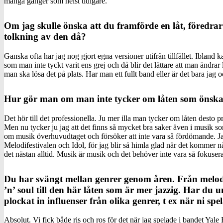
många gånger som helst tidigare.
Om jag skulle önska att du framförde en låt, föredrar
tolkning av den då?
Ganska ofta har jag nog gjort egna versioner utifrån tillfället. Ibland 
som man inte tyckt varit ens grej och då blir det lättare att man ändrar
man ska lösa det på plats. Har man ett fullt band eller är det bara jag o
Hur gör man om man inte tycker om låten som önsk
Det hör till det professionella. Ju mer illa man tycker om låten desto 
Men nu tycker ju jag att det finns så mycket bra saker även i musik som
om musik överhuvudtaget och försöker att inte vara så fördömande. Ja
Melodifestivalen och Idol, för jag blir så himla glad när det kommer 
det nästan alltid. Musik är musik och det behöver inte vara så fokusera
Du har svängt mellan genrer genom åren. Från melod
’n’ soul till den här låten som är mer jazzig. Har du 
plockat in influenser från olika genrer, t ex när ni sp
Absolut. Vi fick både ris och ros för det när jag spelade i bandet Yale