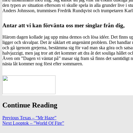
den typen av situation eftersom vi skulle spela in alla grunder live i st
Anders Johnsson, trummisen Fredrik Rundqvist och trumpetaren Karl
Antar att vi kan förvänta oss mer singlar från dig,
Härom dagen kollade jag upp mina demos och lösa idéer. Det finns u
ligger och skvalpar. Det är såklart ett angenämt problem. Det handlar me
och gå igenom grejerna, bestämma sig för vad man ska göra och satsa 
halvjazzigt, men jag tror att det kommer att dra åt det souliga hållet oc
Även om ”Dagen vi väntat på” masar sig fram så finns det samtidigt n
nästa låt kommer nog först efter sommaren.
Continue Reading
Previous
Texas – ”Mr Haze”
Next
Looptok – ”World Of Fire”