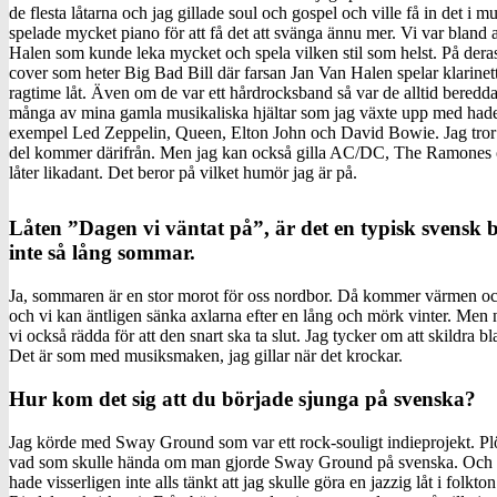
de flesta låtarna och jag gillade soul och gospel och ville få in det i 
spelade mycket piano för att få det att svänga ännu mer. Vi var bland 
Halen som kunde leka mycket och spela vilken stil som helst. På dera
cover som heter Big Bad Bill där farsan Jan Van Halen spelar klarinet
ragtime låt. Även om de var ett hårdrocksband så var de alltid beredd
många av mina gamla musikaliska hjältar som jag växte upp med hade st
exempel Led Zeppelin, Queen, Elton John och David Bowie. Jag tror 
del kommer därifrån. Men jag kan också gilla AC/DC, The Ramones o
låter likadant. Det beror på vilket humör jag är på.
Låten ”Dagen vi väntat på”, är det en typisk svensk b
inte så lång sommar.
Ja, sommaren är en stor morot för oss nordbor. Då kommer värmen och 
och vi kan äntligen sänka axlarna efter en lång och mörk vinter. Me
vi också rädda för att den snart ska ta slut. Jag tycker om att skildra 
Det är som med musiksmaken, jag gillar när det krockar.
Hur kom det sig att du började sjunga på svenska?
Jag körde med Sway Ground som var ett rock-souligt indieprojekt. Plö
vad som skulle hända om man gjorde Sway Ground på svenska. Och så 
hade visserligen inte alls tänkt att jag skulle göra en jazzig låt i folkt