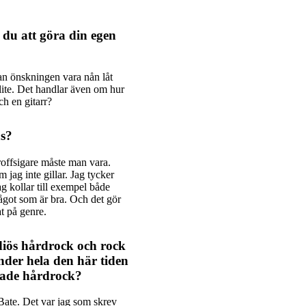
 du att göra din egen
kan önskningen vara nån låt
 lite. Det handlar även om hur
ch en gitarr?
as?
proffsigare måste man vara.
 jag inte gillar. Jag tycker
g kollar till exempel både
något som är bra. Och det gör
t på genre.
iös hårdrock och rock
under hela den här tiden
elade hårdrock?
 Bate. Det var jag som skrev