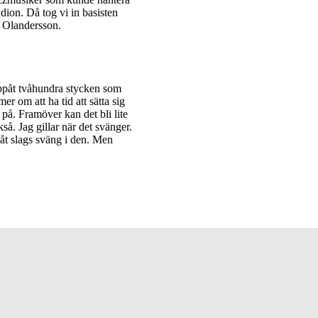
udion. Då tog vi in basisten
 Olandersson.
ppåt tvåhundra stycken som
r om att ha tid att sätta sig
på. Framöver kan det bli lite
kså. Jag gillar när det svänger.
åt slags sväng i den. Men