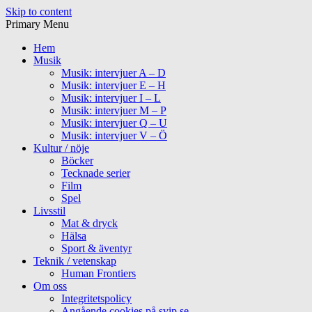
Skip to content
Primary Menu
Hem
Musik
Musik: intervjuer A – D
Musik: intervjuer E – H
Musik: intervjuer I – L
Musik: intervjuer M – P
Musik: intervjuer Q – U
Musik: intervjuer V – Ö
Kultur / nöje
Böcker
Tecknade serier
Film
Spel
Livsstil
Mat & dryck
Hälsa
Sport & äventyr
Teknik / vetenskap
Human Frontiers
Om oss
Integritetspolicy
Angående cookies på svip.se