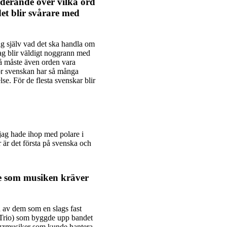
underande över vilka ord
et blir svårare med
ig själv vad det ska handla om
 jag blir väldigt noggrann med
så måste även orden vara
 för svenskan har så många
se. För de flesta svenskar blir
 jag hade ihop med polare i
r är det första på svenska och
e som musiken kräver
a av dem som en slags fast
r Trio) som byggde upp bandet
jazzmusiker som kunde hantera