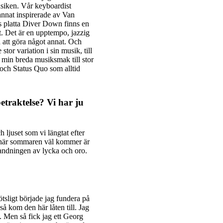
musiken. Vår keyboardist
annat inspirerade av Van
s platta Diver Down finns en
t. Det är en upptempo, jazzig
a att göra något annat. Och
or variation i sin musik, till
min breda musiksmak till stor
ch Status Quo som alltid
etraktelse? Vi har ju
ljuset som vi längtat efter
n när sommaren väl kommer är
blandningen av lycka och oro.
tsligt började jag fundera på
kom den här låten till. Jag
on. Men så fick jag ett Georg