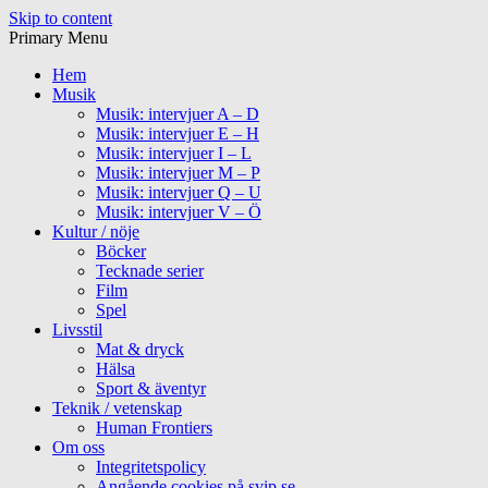
Skip to content
Primary Menu
Hem
Musik
Musik: intervjuer A – D
Musik: intervjuer E – H
Musik: intervjuer I – L
Musik: intervjuer M – P
Musik: intervjuer Q – U
Musik: intervjuer V – Ö
Kultur / nöje
Böcker
Tecknade serier
Film
Spel
Livsstil
Mat & dryck
Hälsa
Sport & äventyr
Teknik / vetenskap
Human Frontiers
Om oss
Integritetspolicy
Angående cookies på svip.se