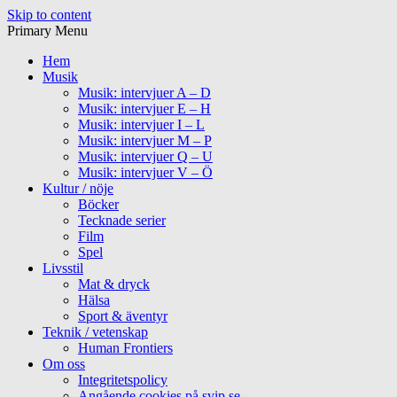
Skip to content
Primary Menu
Hem
Musik
Musik: intervjuer A – D
Musik: intervjuer E – H
Musik: intervjuer I – L
Musik: intervjuer M – P
Musik: intervjuer Q – U
Musik: intervjuer V – Ö
Kultur / nöje
Böcker
Tecknade serier
Film
Spel
Livsstil
Mat & dryck
Hälsa
Sport & äventyr
Teknik / vetenskap
Human Frontiers
Om oss
Integritetspolicy
Angående cookies på svip.se