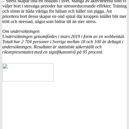
– Stress skapar ofta en obalans i livet. Många av aktiviteterna som vi
väljer bort i stressiga perioder har stressreducerande effekter. Träning
och sömn är båda viktiga för hälsan och håller oss pigga. Att
prioritera bort dessa skapar en ond spiral där kroppen istället blir mer
trött och stressad, något som bidrar till än mer stress.
Om undersökningen
Undersökningen genomfördes i mars 2019 i form av en webbenkät.
Totalt har 2 704 personer i Sverige mellan 18 och 100 år deltagit i
undersökningen. Resultatet är statistiskt säkerställt och
riksrepresentativt med en signifikansnivå på 95 procent.