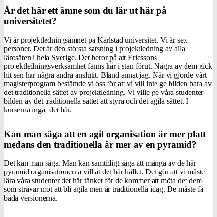
Är det här ett ämne som du lär ut här på
universitetet?
Vi är projektledningsämnet på Karlstad universitet. Vi är sex
personer. Det är den största satsning i projektledning av alla
lärosäten i hela Sverige. Det beror på att Ericssons
projektledningsverksamhet fanns här i stan förut. Några av dem gick
hit sen har några andra anslutit. Bland annat jag. När vi gjorde vårt
magisterprogram bestämde vi oss för att vi vill inte ge bilden bara av
det traditionella sättet av projektledning. Vi ville ge våra studenter
bilden av det traditionella sättet att styra och det agila sättet. I
kurserna ingår det här.
Kan man säga att en agil organisation är mer platt
medans den traditionella är mer av en pyramid?
Det kan man säga. Man kan samtidigt säga att många av de här
pyramid organisationerna vill åt det här hållet. Det gör att vi måste
lära våra studenter det här tänket för de kommer att möta det dem
som strävar mot att bli agila men är traditionella idag. De måste få
båda versionerna.