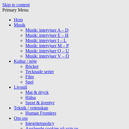
Skip to content
Primary Menu
Hem
Musik
Musik: intervjuer A – D
Musik: intervjuer E – H
Musik: intervjuer I – L
Musik: intervjuer M – P
Musik: intervjuer Q – U
Musik: intervjuer V – Ö
Kultur / nöje
Böcker
Tecknade serier
Film
Spel
Livsstil
Mat & dryck
Hälsa
Sport & äventyr
Teknik / vetenskap
Human Frontiers
Om oss
Integritetspolicy
Angående cookies på svip.se