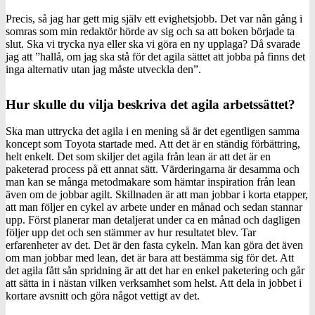
Precis, så jag har gett mig själv ett evighetsjobb. Det var nån gång i
somras som min redaktör hörde av sig och sa att boken började ta
slut. Ska vi trycka nya eller ska vi göra en ny upplaga? Då svarade
jag att ”hallå, om jag ska stå för det agila sättet att jobba på finns det
inga alternativ utan jag måste utveckla den”.
Hur skulle du vilja beskriva det agila arbetssättet?
Ska man uttrycka det agila i en mening så är det egentligen samma
koncept som Toyota startade med. Att det är en ständig förbättring,
helt enkelt. Det som skiljer det agila från lean är att det är en
paketerad process på ett annat sätt. Värderingarna är desamma och
man kan se många metodmakare som hämtar inspiration från lean
även om de jobbar agilt. Skillnaden är att man jobbar i korta etapper,
att man följer en cykel av arbete under en månad och sedan stannar
upp. Först planerar man detaljerat under ca en månad och dagligen
följer upp det och sen stämmer av hur resultatet blev. Tar
erfarenheter av det. Det är den fasta cykeln. Man kan göra det även
om man jobbar med lean, det är bara att bestämma sig för det. Att
det agila fått sån spridning är att det har en enkel paketering och går
att sätta in i nästan vilken verksamhet som helst. Att dela in jobbet i
kortare avsnitt och göra något vettigt av det.