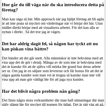
Hur går du till väga när du ska introducera detta på
företag?
Man kan säga så här. Min approach när jag hjälpt företag att bli agila
är att inte prata så mycket om värderingar när vi börjar det här. Utan
istället direkt börjar med att visualisera arbetet. För det kan alla se
nyttan i direkt . Så det tror jag är vägen.
Det har aldrig slagit fel, så någon har tyckt att nu
kan piskan vina bättre?
Det händer att det går snett. Alla människor är inte bekväma med att
visa upp det de gör i detalj. Många av de som inte är bekväma med
det är kanske för att de själva vill mörka lite grand hur deras arbete
ser ut. Om jag är en säljare som levererar och får bonus för att det är
några gamla kunder som man vet är trogna så kanske man inte vill
visa upp att man gör väldigt lite för att jaga nya kunder.
Har det blivit några problem nån gång?
Det finns några stora verksamheter där man haft utmaningar där man
själv släppt lite för mycket till teamen för tidigt. Det är rätt väg att gå,