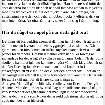
inte om vi tycker att det är tillräckligt bra. Han blir stressad inför de
sista dagarna för att bli klar och han vill inte visa att han misslyckats
med sina två veckor. Då blir det mycket värre. Men om jag har
avstämning varje dag och delar in jobbet mycket tydligare, då kan
man inte mörka. Att ofta stämma av saker är ett steg i rätt riktning.
Har du något exempel på när detta gått bra?
Det finns ett bra verkligt exempel där man har fått det här att funka
rätt bra mellan leverantörer i ett byggprojekt på ett sjukhus. Där
gjorde man ett försök med att träffas mycket tätare och visa upp alla
planer för varandra. Det blir lätt ännu värre när olika företag är
inblandade för det är lätt att skylla på något annat bolag. Ni där borta
skulle ju ha murat igår, nu kan inte vi göra vårt jobb idag. Det här tar
tid. Det löser sig inte över en natt utan att vi kommer in i
tankegången att vi visar upp det vi gör och gör det ofta. I början är
det läskigt men efter ett tag får vi förtroende för varandra. Det är inte
för att få skäll utan för att lättare kunna hjälpas åt.
Återigen. Man vill gärna hitta silverbullets, som löser allt. Det gör
det inte . Men det gör det över tid. Jag har hittills inte stött på någon
verksamhet där det gått sämre när man tagit in de här modellerna.
Sen är det inte alla som tycker det är guld och gröna skogar att jobba
agilt, men det är en hjälpreda.