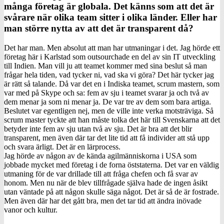
många företag är globala. Det känns som att det är
svårare när olika team sitter i olika länder. Eller har
man större nytta av att det är transparent då?
Det har man. Men absolut att man har utmaningar i det. Jag hörde ett
företag här i Karlstad som outsourchade en del av sin IT utveckling
till Indien. Man vill ju att teamet kommer med sina beslut så man
frågar hela tiden, vad tycker ni, vad ska vi göra? Det här tycker jag
är rätt så talande. Då var det en i Indiska teamet, scrum mastern, som
var med på Skype och sa: fem av sju i teamet svarar ja och två av
dem menar ja som ni menar ja. De var tre av dem som bara artiga.
Beslutet var egentligen nej, men de ville inte verka motsträviga. Så
scrum master tyckte att han måste tolka det här till Svenskarna att det
betyder inte fem av sju utan två av sju. Det är bra att det blir
transparent, men även där tar det lite tid att få individer att stå upp
och svara ärligt. Det är en lärprocess.
Jag hörde av någon av de kända agilmänniskorna i USA som
jobbade mycket med företag i de forna öststaterna. Det var en väldig
utmaning för de var drillade till att fråga chefen och få svar av
honom. Men nu när de blev tillfrågade själva hade de ingen åsikt
utan väntade på att någon skulle säga något. Det är så de är fostrade.
Men även där har det gått bra, men det tar tid att ändra inövade
vanor och kultur.