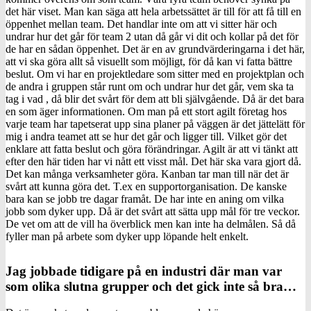
det här viset. Man kan säga att hela arbetssättet är till för att få till en
öppenhet mellan team. Det handlar inte om att vi sitter här och
undrar hur det går för team 2 utan då går vi dit och kollar på det för
de har en sådan öppenhet. Det är en av grundvärderingarna i det här,
att vi ska göra allt så visuellt som möjligt, för då kan vi fatta bättre
beslut. Om vi har en projektledare som sitter med en projektplan och
de andra i gruppen står runt om och undrar hur det går, vem ska ta
tag i vad , då blir det svårt för dem att bli självgående. Då är det bara
en som äger informationen. Om man på ett stort agilt företag hos
varje team har tapetserat upp sina planer på väggen är det jättelätt för
mig i andra teamet att se hur det går och ligger till. Vilket gör det
enklare att fatta beslut och göra förändringar. Agilt är att vi tänkt att
efter den här tiden har vi nått ett visst mål. Det här ska vara gjort då.
Det kan många verksamheter göra. Kanban tar man till när det är
svårt att kunna göra det. T.ex en supportorganisation. De kanske
bara kan se jobb tre dagar framåt. De har inte en aning om vilka
jobb som dyker upp. Då är det svårt att sätta upp mål för tre veckor.
De vet om att de vill ha överblick men kan inte ha delmålen. Så då
fyller man på arbete som dyker upp löpande helt enkelt.
Jag jobbade tidigare på en industri där man var
som olika slutna grupper och det gick inte så bra…