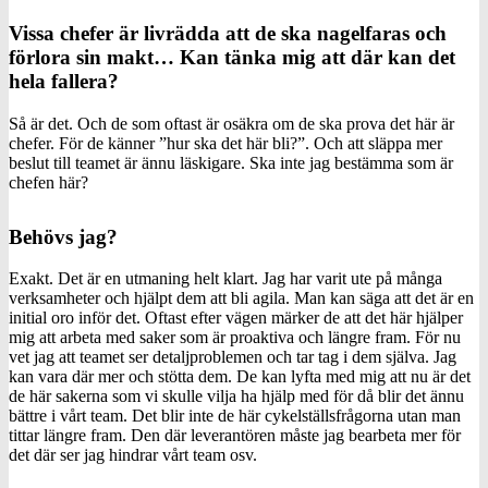
Vissa chefer är livrädda att de ska nagelfaras och
förlora sin makt… Kan tänka mig att där kan det
hela fallera?
Så är det. Och de som oftast är osäkra om de ska prova det här är
chefer. För de känner ”hur ska det här bli?”. Och att släppa mer
beslut till teamet är ännu läskigare. Ska inte jag bestämma som är
chefen här?
Behövs jag?
Exakt. Det är en utmaning helt klart. Jag har varit ute på många
verksamheter och hjälpt dem att bli agila. Man kan säga att det är en
initial oro inför det. Oftast efter vägen märker de att det här hjälper
mig att arbeta med saker som är proaktiva och längre fram. För nu
vet jag att teamet ser detaljproblemen och tar tag i dem själva. Jag
kan vara där mer och stötta dem. De kan lyfta med mig att nu är det
de här sakerna som vi skulle vilja ha hjälp med för då blir det ännu
bättre i vårt team. Det blir inte de här cykelställsfrågorna utan man
tittar längre fram. Den där leverantören måste jag bearbeta mer för
det där ser jag hindrar vårt team osv.