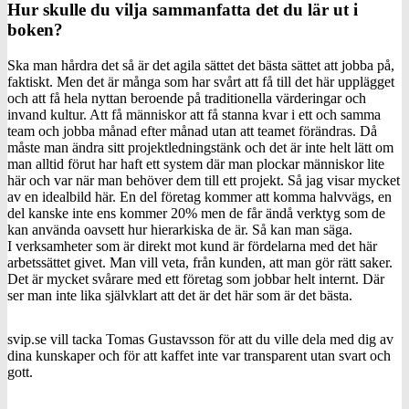
Hur skulle du vilja sammanfatta det du lär ut i
boken?
Ska man hårdra det så är det agila sättet det bästa sättet att jobba på,
faktiskt. Men det är många som har svårt att få till det här upplägget
och att få hela nyttan beroende på traditionella värderingar och
invand kultur. Att få människor att få stanna kvar i ett och samma
team och jobba månad efter månad utan att teamet förändras. Då
måste man ändra sitt projektledningstänk och det är inte helt lätt om
man alltid förut har haft ett system där man plockar människor lite
här och var när man behöver dem till ett projekt. Så jag visar mycket
av en idealbild här. En del företag kommer att komma halvvägs, en
del kanske inte ens kommer 20% men de får ändå verktyg som de
kan använda oavsett hur hierarkiska de är. Så kan man säga.
I verksamheter som är direkt mot kund är fördelarna med det här
arbetssättet givet. Man vill veta, från kunden, att man gör rätt saker.
Det är mycket svårare med ett företag som jobbar helt internt. Där
ser man inte lika självklart att det är det här som är det bästa.
svip.se vill tacka Tomas Gustavsson för att du ville dela med dig av
dina kunskaper och för att kaffet inte var transparent utan svart och
gott.