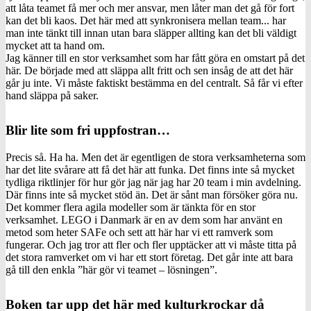
att låta teamet få mer och mer ansvar, men låter man det gå för fort
kan det bli kaos. Det här med att synkronisera mellan team... har
man inte tänkt till innan utan bara släpper allting kan det bli väldigt
mycket att ta hand om.
Jag känner till en stor verksamhet som har fått göra en omstart på det
här. De började med att släppa allt fritt och sen insåg de att det här
går ju inte. Vi måste faktiskt bestämma en del centralt. Så får vi efter
hand släppa på saker.
Blir lite som fri uppfostran…
Precis så. Ha ha. Men det är egentligen de stora verksamheterna som
har det lite svårare att få det här att funka. Det finns inte så mycket
tydliga riktlinjer för hur gör jag när jag har 20 team i min avdelning.
Där finns inte så mycket stöd än. Det är sånt man försöker göra nu.
Det kommer flera agila modeller som är tänkta för en stor
verksamhet. LEGO i Danmark är en av dem som har använt en
metod som heter SAFe och sett att här har vi ett ramverk som
fungerar. Och jag tror att fler och fler upptäcker att vi måste titta på
det stora ramverket om vi har ett stort företag. Det går inte att bara
gå till den enkla ”här gör vi teamet – lösningen”.
Boken tar upp det här med kulturkrockar då