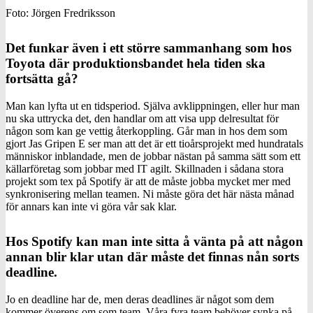
Foto: Jörgen Fredriksson
Det funkar även i ett större sammanhang som hos
Toyota där produktionsbandet hela tiden ska
fortsätta gå?
Man kan lyfta ut en tidsperiod. Själva avklippningen, eller hur man
nu ska uttrycka det, den handlar om att visa upp delresultat för
någon som kan ge vettig återkoppling. Går man in hos dem som
gjort Jas Gripen E ser man att det är ett tioårsprojekt med hundratals
människor inblandade, men de jobbar nästan på samma sätt som ett
källarföretag som jobbar med IT agilt. Skillnaden i sådana stora
projekt som tex på Spotify är att de måste jobba mycket mer med
synkronisering mellan teamen. Ni måste göra det här nästa månad
för annars kan inte vi göra vår sak klar.
Hos Spotify kan man inte sitta å vänta på att någon
annan blir klar utan där måste det finnas nån sorts
deadline.
Jo en deadline har de, men deras deadlines är något som dem
kommer överens om som team. Våra fyra team behöver synka på