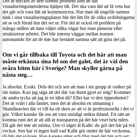
Det är mycket av den sortens problem som de här
visualiseringsmetoderna hjälper till. Det ska vara lätt att få veta hur
det går och vara lätt att kommunicera. Har man då ungefär samma
tänk i sina visualiseringsplaner blir det lätt för de olika avdelningarna
att se och förstå hur det ser ut. För det är också ett problem på
många ställen att man väljer olika vägar hur man planerar eller
strukturerar arbetet. Det blir interna väggar mellan teamen
automatiskt för att de inte har bestämt samma sätt att göra det på.
Om vi går tillbaka till Toyota och det här att man
måste erkänna sina fel om det galet, det är väl den
svåra biten här i Sverige? Man skyller gärna på
nästa steg…
Ja absolut. Exakt. Dels det och sen att man i sin grupp är osäker på
sin status. Kan jag säga att det där var dumt gjort av mig? Kommer
de andra tycka att jag är en idiot då? Eller har vi den öppenheten?
Det är svårt i alla länder, men det är absolut en utmaning i
Skandinavien där vi vill ha ett sken av att vi är professionella i det vi
gör. Vilket kanske får oss att vara onödigt strikta ibland. Ett sätt att
komma runt det är att allt är transparent på det här viset hela tiden.
Då går det inte att mörka. Om vi säger åt Kalle: du gör det här på två
veckor. Sen har vi ingen koll vad Kalle gör under de här veckorna,
då blir det svårare. Han kanske sitter och filar med det här och vet