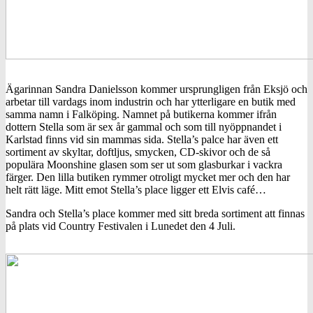
Ägarinnan Sandra Danielsson kommer ursprungligen från Eksjö och
arbetar till vardags inom industrin och har ytterligare en butik med
samma namn i Falköping. Namnet på butikerna kommer ifrån
dottern Stella som är sex år gammal och som till nyöppnandet i
Karlstad finns vid sin mammas sida. Stella’s palce har även ett
sortiment av skyltar, doftljus, smycken, CD-skivor och de så
populära Moonshine glasen som ser ut som glasburkar i vackra
färger. Den lilla butiken rymmer otroligt mycket mer och den har
helt rätt läge. Mitt emot Stella’s place ligger ett Elvis café…
Sandra och Stella’s place kommer med sitt breda sortiment att finnas
på plats vid Country Festivalen i Lunedet den 4 Juli.