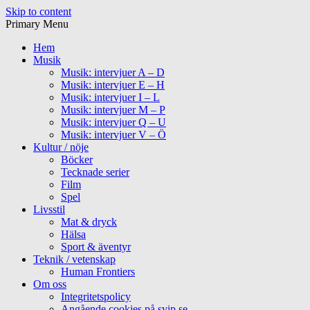
Skip to content
Primary Menu
Hem
Musik
Musik: intervjuer A – D
Musik: intervjuer E – H
Musik: intervjuer I – L
Musik: intervjuer M – P
Musik: intervjuer Q – U
Musik: intervjuer V – Ö
Kultur / nöje
Böcker
Tecknade serier
Film
Spel
Livsstil
Mat & dryck
Hälsa
Sport & äventyr
Teknik / vetenskap
Human Frontiers
Om oss
Integritetspolicy
Angående cookies på svip.se