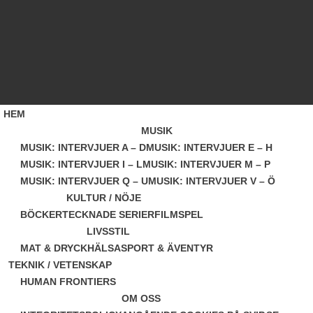
Skip
to
content
HEM
MUSIK
MUSIK: INTERVJUER A – D
MUSIK: INTERVJUER E – H
MUSIK: INTERVJUER I – L
MUSIK: INTERVJUER M – P
MUSIK: INTERVJUER Q – U
MUSIK: INTERVJUER V – Ö
KULTUR / NÖJE
BÖCKER
TECKNADE SERIER
FILM
SPEL
LIVSSTIL
MAT & DRYCK
HÄLSA
SPORT & ÄVENTYR
TEKNIK / VETENSKAP
HUMAN FRONTIERS
OM OSS