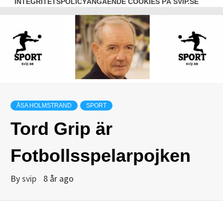
INTEGRITETSPOLICY
ANGÅENDE COOKIES PÅ SVIP.SE
ÅSA HOLMSTRAND
SPORT
Tord Grip är
Fotbollsspelarpojken
By
svip
8 år ago