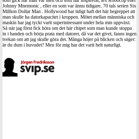
som gick när man var liten och som har inspirerat, tex Robocop eller
Johnny Mnemonic , eller en som var ännu tidigare, 70 tals serien Six
Million Dollar Man . Hollywood har tidigt haft det här begreppet att
man skulle ha datorkapacitet i kroppen. Mötet mellan människa och
maskin har jag tyckt varit superintressant under hela min uppväxt.
Så när jag först fick höra om det här chipet som man kunde stoppa
in i handen och börja prata med datorer, då var det givet, fanns ingen
tvekan om att jag skulle göra det. Många höjer på blicken och säger:
är du dum i huvudet? Men för mig har det varit helt naturligt.