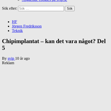
Sök efter:
HF
Jörgen Fredriksson
Teknik
Chipimplantat – kan det vara något? Del
5
By
svip
10 år ago
Reklam