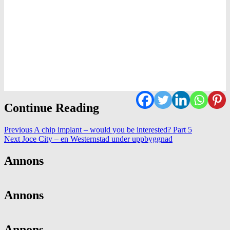
Continue Reading
Previous
A chip implant – would you be interested? Part 5
Next
Joce City – en Westernstad under uppbyggnad
Annons
Annons
Annons