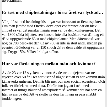
utvecklingen.
Er test med chipbetalningar förra året var lyckad…
Vår julfest med betalningslösningar var intressant ur flera aspekter.
Om man jämför med Øredev developer conference där du blev
chipad så var det ganska många som var på den konferensen. Det
var 1300 sålda biljetter, sen kanske inte alla besökare var där dag ett
då vi uppgraderade 63 st med chipimplantat. Men däremot så var
nog ca 700 besökare där. 63 av 700 är inte så stort antal, medan på
eventet i Göteborg var vi 150 st och 23 av dem valde att uppgradera
sig. Drygt 15%. Vilket är höga siffror.
Hur var fördelningen mellan män och kvinnor?
Av de 23 var 13 stycken kvinnor. Av de tretton tjejerna var tre
stycken över 50 år. Det här visar på något sätt att vi har kommit ifrån
källarverksamheten. Det här blir mer och mer socialt accepterat. Och
folk ser fördelarna med detta. Därför tror jag att i och med att
internet of things håller på att explodera så kommer det här som en
liten svans på det. Att vi skulle nå den här nivån så pass snabbt
trodde ingen.