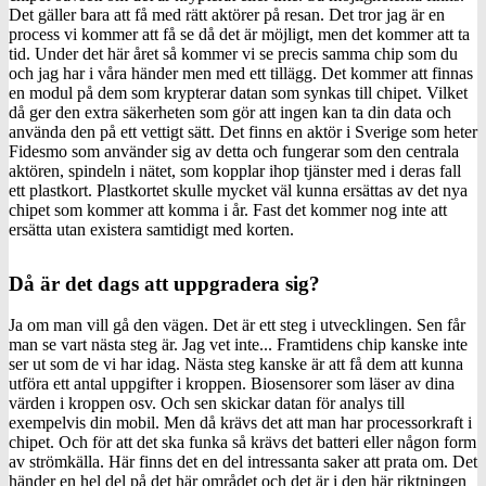
Det gäller bara att få med rätt aktörer på resan. Det tror jag är en
process vi kommer att få se då det är möjligt, men det kommer att ta
tid. Under det här året så kommer vi se precis samma chip som du
och jag har i våra händer men med ett tillägg. Det kommer att finnas
en modul på dem som krypterar datan som synkas till chipet. Vilket
då ger den extra säkerheten som gör att ingen kan ta din data och
använda den på ett vettigt sätt. Det finns en aktör i Sverige som heter
Fidesmo som använder sig av detta och fungerar som den centrala
aktören, spindeln i nätet, som kopplar ihop tjänster med i deras fall
ett plastkort. Plastkortet skulle mycket väl kunna ersättas av det nya
chipet som kommer att komma i år. Fast det kommer nog inte att
ersätta utan existera samtidigt med korten.
Då är det dags att uppgradera sig?
Ja om man vill gå den vägen. Det är ett steg i utvecklingen. Sen får
man se vart nästa steg är. Jag vet inte... Framtidens chip kanske inte
ser ut som de vi har idag. Nästa steg kanske är att få dem att kunna
utföra ett antal uppgifter i kroppen. Biosensorer som läser av dina
värden i kroppen osv. Och sen skickar datan för analys till
exempelvis din mobil. Men då krävs det att man har processorkraft i
chipet. Och för att det ska funka så krävs det batteri eller någon form
av strömkälla. Här finns det en del intressanta saker att prata om. Det
händer en hel del på det här området och det är i den här riktningen