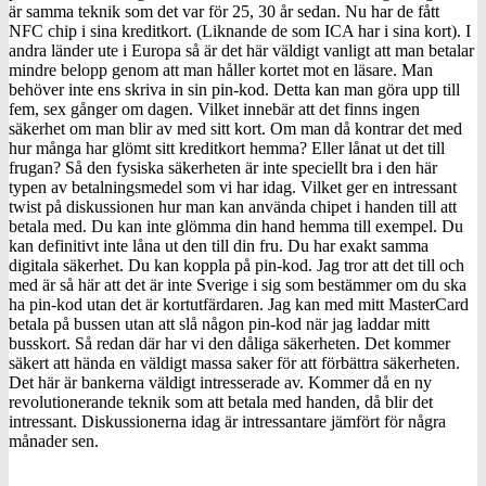
är samma teknik som det var för 25, 30 år sedan. Nu har de fått
NFC chip i sina kreditkort. (Liknande de som ICA har i sina kort). I
andra länder ute i Europa så är det här väldigt vanligt att man betalar
mindre belopp genom att man håller kortet mot en läsare. Man
behöver inte ens skriva in sin pin-kod. Detta kan man göra upp till
fem, sex gånger om dagen. Vilket innebär att det finns ingen
säkerhet om man blir av med sitt kort. Om man då kontrar det med
hur många har glömt sitt kreditkort hemma? Eller lånat ut det till
frugan? Så den fysiska säkerheten är inte speciellt bra i den här
typen av betalningsmedel som vi har idag. Vilket ger en intressant
twist på diskussionen hur man kan använda chipet i handen till att
betala med. Du kan inte glömma din hand hemma till exempel. Du
kan definitivt inte låna ut den till din fru. Du har exakt samma
digitala säkerhet. Du kan koppla på pin-kod. Jag tror att det till och
med är så här att det är inte Sverige i sig som bestämmer om du ska
ha pin-kod utan det är kortutfärdaren. Jag kan med mitt MasterCard
betala på bussen utan att slå någon pin-kod när jag laddar mitt
busskort. Så redan där har vi den dåliga säkerheten. Det kommer
säkert att hända en väldigt massa saker för att förbättra säkerheten.
Det här är bankerna väldigt intresserade av. Kommer då en ny
revolutionerande teknik som att betala med handen, då blir det
intressant. Diskussionerna idag är intressantare jämfört för några
månader sen.