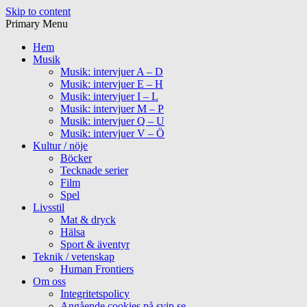
Skip to content
Primary Menu
Hem
Musik
Musik: intervjuer A – D
Musik: intervjuer E – H
Musik: intervjuer I – L
Musik: intervjuer M – P
Musik: intervjuer Q – U
Musik: intervjuer V – Ö
Kultur / nöje
Böcker
Tecknade serier
Film
Spel
Livsstil
Mat & dryck
Hälsa
Sport & äventyr
Teknik / vetenskap
Human Frontiers
Om oss
Integritetspolicy
Angående cookies på svip.se