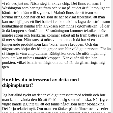
vi rör oss just nu. Nästa steg är aktiva chip. Det finns ett team i
Washington som har tagit fram och visat på att det är fullt möjligt att
hämta ström från wifi signaler. I Malmö finns det ett team som
forskar kring och har en tes som de har bevisat teoretiskt, att man
kan med hjälp av ett litet batteri i en kontaktlins lagra den ström som
kontaktlinsen hämtar från glykosen som finns i ögonvätskan. Så där
är då kroppen strömkällan. Så småningom kommer tekniken kräva
mindre ström och forskarna kommer säkert att få fram bättre sätt att
få mer ström. Nånstans så möts vi i mitten och då har vi en
fungerande produkt som kan ”köra” inne i kroppen. Och där
någonstans börjar det hända grejor som blir väldigt intressant. För än
så länge är våra chip dumma. Riktigt korkade. De utför ingenting
som inte kan utföras utanför kroppen. När vi når till den här
punkten, vilket bara är en fråga om tid, då får du gärna ringa mig
igen.
Hur blev du intresserad av detta med
chipimplantat?
Jag har alltid tyckt att det är väldigt intressant med teknik och hur
man kan använda den för att förbättra sig som människa. När jag var
yngre kände jag inte till att det fanns något som heter biohacking.
Det är ju relativt nytt. Om man sen tänker på de filmer och tv serier