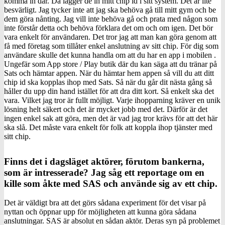
komma in där. Då lägger de in mitt chip id i sitt system. Det är lite
besvärligt. Jag tycker inte att jag ska behöva gå till mitt gym och be
dem göra nånting. Jag vill inte behöva gå och prata med någon som
inte förstår detta och behöva förklara det om och om igen. Det bör
vara enkelt för användaren. Det tror jag att man kan göra genom att
få med företag som tillåter enkel anslutning av sitt chip. För dig som
användare skulle det kunna handla om att du har en app i mobilen .
Ungefär som App store / Play butik där du kan säga att du tränar på
Sats och hämtar appen. När du hämtar hem appen så vill du att ditt
chip id ska kopplas ihop med Sats. Så när du går dit nästa gång så
håller du upp din hand istället för att dra ditt kort. Så enkelt ska det
vara. Vilket jag tror är fullt möjligt. Varje ihopparning kräver en unik
lösning helt säkert och det är mycket jobb med det. Därför är det
ingen enkel sak att göra, men det är vad jag tror krävs för att det här
ska slå. Det måste vara enkelt för folk att koppla ihop tjänster med
sitt chip.
Finns det i dagsläget aktörer, förutom bankerna,
som är intresserade? Jag såg ett reportage om en
kille som åkte med SAS och använde sig av ett chip.
Det är väldigt bra att det görs sådana experiment för det visar på
nyttan och öppnar upp för möjligheten att kunna göra sådana
anslutningar. SAS är absolut en sådan aktör. Deras syn på problemet