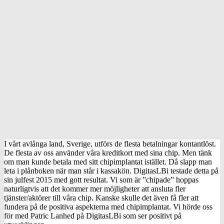
I vårt avlånga land, Sverige, utförs de flesta betalningar kontantlöst.
De flesta av oss använder våra kreditkort med sina chip. Men tänk
om man kunde betala med sitt chipimplantat istället. Då slapp man
leta i plånboken när man står i kassakön. DigitasLBi testade detta på
sin julfest 2015 med gott resultat. Vi som är ”chipade” hoppas
naturligtvis att det kommer mer möjligheter att ansluta fler
tjänster/aktörer till våra chip. Kanske skulle det även få fler att
fundera på de positiva aspekterna med chipimplantat. Vi hörde oss
för med Patric Lanhed på DigitasLBi som ser positivt på