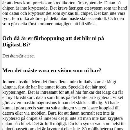
är att deras kort, precis som kreditkorten, är krypterade. Datan på
chipen är inte krypterade. Det krävs återigen ett system som tar hand
om datan och krypterar det som synkas till chipet. Det kan inte vara
fyra, fem olika aktörer på detta utan måste skötas centralt. Och den
som gör detta först kommer antagligen att bli störst.
Och då är er förhoppning att det blir ni på
DigitasLBi?
Det återstår att se.
Men det måste vara en vision som ni har?
Jo men absolut. Men det finns flera andra initiativ som är långt
gångna, fast de har lite annat fokus. Speciellt det här med
krypteringen. Det är intressant för att så här funkar det idag: du får
ett nytt kreditkort, datan som finns på det kortet är krypterat, vilket
görs av en maskin någonstans innan det skickas till dig. Vi hade
kunnat göra precis samma sak antingen via en läsare kopplad till
datorn eller via mobilen. Bara för att datan normalt sett inte är
krypterad på chipet så innebär det ju inte att man inte kan kryptera
datan på chipet. Det är fullt möjligt. Du kan synka vad som helst till
chipet oavsett om det är krypterat eller inte. Så möjligheterna finns.