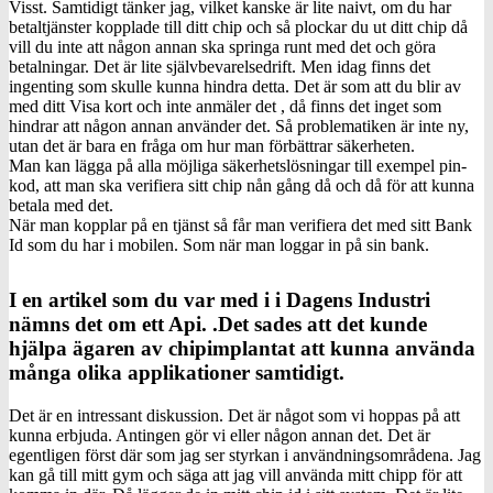
Visst. Samtidigt tänker jag, vilket kanske är lite naivt, om du har
betaltjänster kopplade till ditt chip och så plockar du ut ditt chip då
vill du inte att någon annan ska springa runt med det och göra
betalningar. Det är lite självbevarelsedrift. Men idag finns det
ingenting som skulle kunna hindra detta. Det är som att du blir av
med ditt Visa kort och inte anmäler det , då finns det inget som
hindrar att någon annan använder det. Så problematiken är inte ny,
utan det är bara en fråga om hur man förbättrar säkerheten.
Man kan lägga på alla möjliga säkerhetslösningar till exempel pin-
kod, att man ska verifiera sitt chip nån gång då och då för att kunna
betala med det.
När man kopplar på en tjänst så får man verifiera det med sitt Bank
Id som du har i mobilen. Som när man loggar in på sin bank.
I en artikel som du var med i i Dagens Industri
nämns det om ett Api. .Det sades att det kunde
hjälpa ägaren av chipimplantat att kunna använda
många olika applikationer samtidigt.
Det är en intressant diskussion. Det är något som vi hoppas på att
kunna erbjuda. Antingen gör vi eller någon annan det. Det är
egentligen först där som jag ser styrkan i användningsområdena. Jag
kan gå till mitt gym och säga att jag vill använda mitt chipp för att