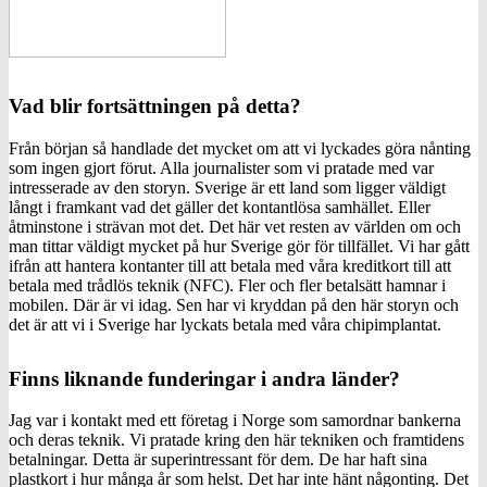
Vad blir fortsättningen på detta?
Från början så handlade det mycket om att vi lyckades göra nånting
som ingen gjort förut. Alla journalister som vi pratade med var
intresserade av den storyn. Sverige är ett land som ligger väldigt
långt i framkant vad det gäller det kontantlösa samhället. Eller
åtminstone i strävan mot det. Det här vet resten av världen om och
man tittar väldigt mycket på hur Sverige gör för tillfället. Vi har gått
ifrån att hantera kontanter till att betala med våra kreditkort till att
betala med trådlös teknik (NFC). Fler och fler betalsätt hamnar i
mobilen. Där är vi idag. Sen har vi kryddan på den här storyn och
det är att vi i Sverige har lyckats betala med våra chipimplantat.
Finns liknande funderingar i andra länder?
Jag var i kontakt med ett företag i Norge som samordnar bankerna
och deras teknik. Vi pratade kring den här tekniken och framtidens
betalningar. Detta är superintressant för dem. De har haft sina
plastkort i hur många år som helst. Det har inte hänt någonting. Det