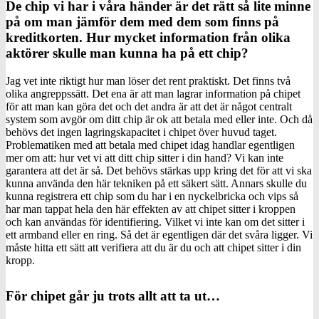
De chip vi har i våra händer är det rätt så lite minne
på om man jämför dem med dem som finns på
kreditkorten. Hur mycket information från olika
aktörer skulle man kunna ha på ett chip?
Jag vet inte riktigt hur man löser det rent praktiskt. Det finns två
olika angreppssätt. Det ena är att man lagrar information på chipet
för att man kan göra det och det andra är att det är något centralt
system som avgör om ditt chip är ok att betala med eller inte. Och då
behövs det ingen lagringskapacitet i chipet över huvud taget.
Problematiken med att betala med chipet idag handlar egentligen
mer om att: hur vet vi att ditt chip sitter i din hand? Vi kan inte
garantera att det är så. Det behövs stärkas upp kring det för att vi ska
kunna använda den här tekniken på ett säkert sätt. Annars skulle du
kunna registrera ett chip som du har i en nyckelbricka och vips så
har man tappat hela den här effekten av att chipet sitter i kroppen
och kan användas för identifiering. Vilket vi inte kan om det sitter i
ett armband eller en ring. Så det är egentligen där det svåra ligger. Vi
måste hitta ett sätt att verifiera att du är du och att chipet sitter i din
kropp.
För chipet går ju trots allt att ta ut…