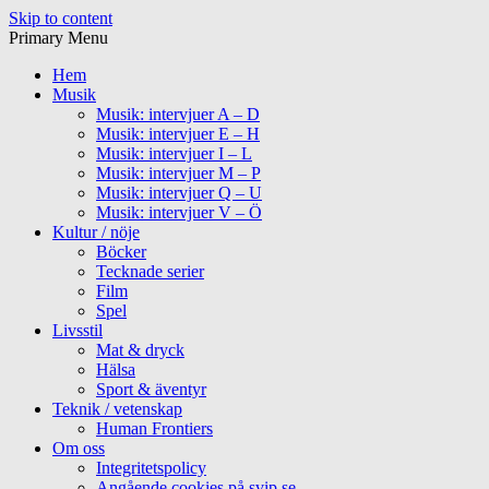
Skip to content
Primary Menu
Hem
Musik
Musik: intervjuer A – D
Musik: intervjuer E – H
Musik: intervjuer I – L
Musik: intervjuer M – P
Musik: intervjuer Q – U
Musik: intervjuer V – Ö
Kultur / nöje
Böcker
Tecknade serier
Film
Spel
Livsstil
Mat & dryck
Hälsa
Sport & äventyr
Teknik / vetenskap
Human Frontiers
Om oss
Integritetspolicy
Angående cookies på svip.se