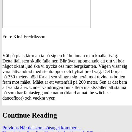
Foto: Kirsi Fredriksson
Väl på plats får man ta på sig en hjälm innan man knallar iväg.
Detta ifall sten skulle falla ner. Blir även uppmanade att om vi hör
något okänt ljud ska vi trycka oss mot bergskanten. Vägen visar sig
vara lättvandrad med stentrappor och hyfsat bred väg. Det börjar
på 350 meters höjd för att sen slingra sig neråt mot ravinens botten
fram mot målet. Målet är ett vattenfall på 200 meter. Sen är det bara
att vända åter. Under vandringen finns flera utsiktsställen att stanna
på som har fantasieggande namn (bland annat the witches
dancefloor) och vackra vyer.
Continue Reading
Previous
När det stora sötsuget kommer…