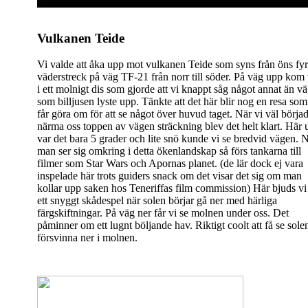
Vulkanen Teide
Vi valde att åka upp mot vulkanen Teide som syns från öns fy
väderstreck på väg TF-21 från norr till söder. På väg upp kom 
i ett molnigt dis som gjorde att vi knappt såg något annat än v
som billjusen lyste upp. Tänkte att det här blir nog en resa som
får göra om för att se något över huvud taget. När vi väl börja
närma oss toppen av vägen sträckning blev det helt klart. Här
var det bara 5 grader och lite snö kunde vi se bredvid vägen. 
man ser sig omkring i detta ökenlandskap så förs tankarna till
filmer som Star Wars och Apornas planet. (de lär dock ej vara
inspelade här trots guiders snack om det visar det sig om man
kollar upp saken hos Teneriffas film commission) Här bjuds vi
ett snyggt skådespel när solen börjar gå ner med härliga
färgskiftningar. På väg ner får vi se molnen under oss. Det
påminner om ett lugnt böljande hav. Riktigt coolt att få se sole
försvinna ner i molnen.