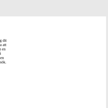
g dit
a att
m en
å
 en
esök.