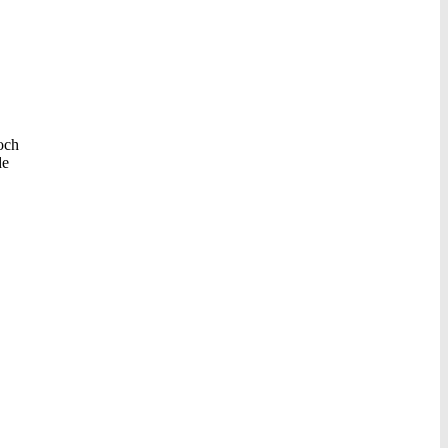
och
de