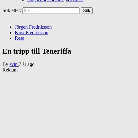
Sök efter:
Jörgen Fredriksson
Kirsi Fredriksson
Resa
En tripp till Teneriffa
By
svip
7 år ago
Reklam