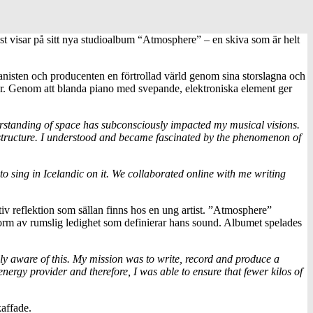
t visar på sitt nya studioalbum “Atmosphere” – en skiva som är helt
anisten och producenten en förtrollad värld genom sina storslagna och
uter. Genom att blanda piano med svepande, elektroniska element ger
erstanding of space has subconsciously impacted my musical visions.
nd structure. I understood and became fascinated by the phenomenon of
 to sing in Icelandic on it. We collaborated online with me writing
tiv reflektion som sällan finns hos en ung artist. ”Atmosphere”
form av rumslig ledighet som definierar hans sound. Albumet spelades
y aware of this. My mission was to write, record and produce a
ergy provider and therefore, I was able to ensure that fewer kilos of
kaffade.