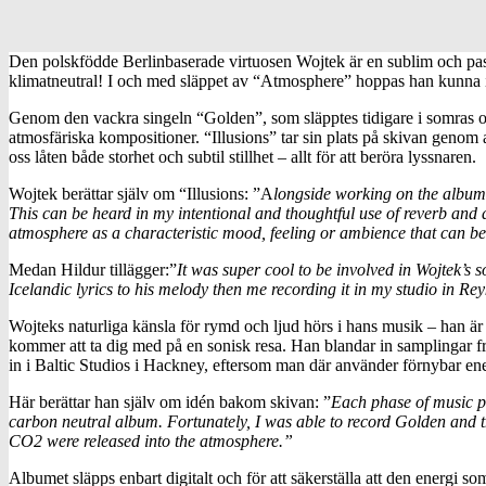
Den polskfödde Berlinbaserade virtuosen Wojtek är en sublim och pass
klimatneutral! I och med släppet av “Atmosphere” hoppas han kunna ins
Genom den vackra singeln “Golden”, som släpptes tidigare i somras oc
atmosfäriska kompositioner. “Illusions” tar sin plats på skivan genom
oss låten både storhet och subtil stillhet – allt för att beröra lyssnaren.
Wojtek berättar själv om “Illusions: ”A
longside working on the album,
This can be heard in my intentional and thoughtful use of reverb and d
atmosphere as a characteristic mood, feeling or ambience that can be d
Medan Hildur tillägger:”
It was super cool to be involved in Wojtek’s s
Icelandic lyrics to his melody then me recording it in my studio in Rey
Wojteks naturliga känsla för rymd och ljud hörs i hans musik – han är 
kommer att ta dig med på en sonisk resa. Han blandar in samplingar f
in i Baltic Studios i Hackney, eftersom man där använder förnybar ener
Här berättar han själv om idén bakom skivan: ”
Each phase of music pr
carbon neutral album. Fortunately, I was able to record Golden and th
CO2 were released into the atmosphere.”
Albumet släpps enbart digitalt och för att säkerställa att den energi so