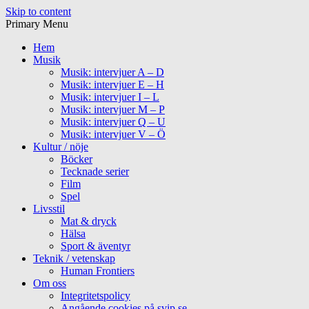
Skip to content
Primary Menu
Hem
Musik
Musik: intervjuer A – D
Musik: intervjuer E – H
Musik: intervjuer I – L
Musik: intervjuer M – P
Musik: intervjuer Q – U
Musik: intervjuer V – Ö
Kultur / nöje
Böcker
Tecknade serier
Film
Spel
Livsstil
Mat & dryck
Hälsa
Sport & äventyr
Teknik / vetenskap
Human Frontiers
Om oss
Integritetspolicy
Angående cookies på svip.se