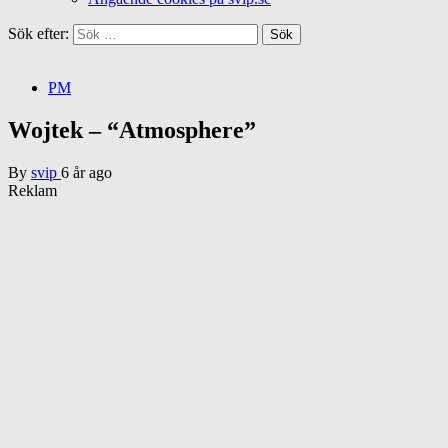
Sök efter:
PM
Wojtek – “Atmosphere”
By
svip
6 år ago
Reklam