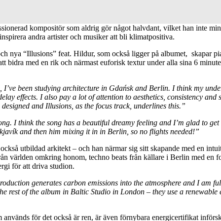
ionerad kompositör som aldrig gör något halvdant, vilket han inte mins
pirera andra artister och musiker att bli klimatpositiva.
h nya “Illusions” feat. Hildur, som också ligger på albumet, skapar pi
 att bidra med en rik och närmast euforisk textur under alla sina 6 min
 I’ve been studying architecture in Gdańsk and Berlin. I think my und
elay effects. I also pay a lot of attention to aesthetics, consistency a
esigned and Illusions, as the focus track, underlines this.”
ong. I think the song has a beautiful dreamy feeling and I’m glad to get
kjavík and then him mixing it in in Berlin, so no flights needed!”
också utbildad arkitekt – och han närmar sig sitt skapande med en intui
rån världen omkring honom, techno beats från källare i Berlin med en 
gi för att driva studion.
oduction generates carbon emissions into the atmosphere and I am full
e rest of the album in Baltic Studio in London – they use a renewable en
m används för det också är ren, är även förnybara energicertifikat införs