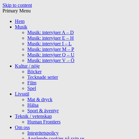
Skip to content
Primary Menu
Hem
Musik
Musik: intervjuer A – D
Musik: intervjuer E – H
Musik: intervjuer I – L
Musik: intervjuer M – P
Musik: intervjuer Q – U
Musik: intervjuer V – Ö
Kultur / nöje
Böcker
Tecknade serier
Film
Spel
Livsstil
Mat & dryck
Hälsa
Sport & äventyr
Teknik / vetenskap
Human Frontiers
Om oss
Integritetspolicy
Angående cookies på svip.se