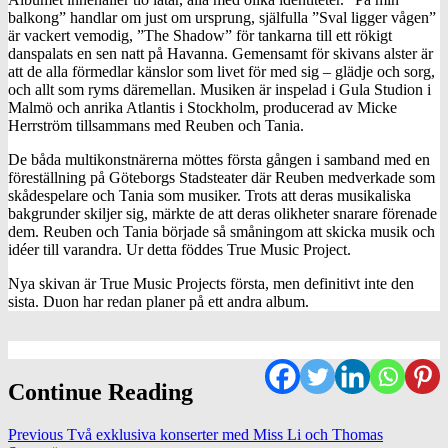
balkong” handlar om just om ursprung, själfulla ”Sval ligger vågen”
är vackert vemodig, ”The Shadow” för tankarna till ett rökigt
danspalats en sen natt på Havanna. Gemensamt för skivans alster är
att de alla förmedlar känslor som livet för med sig – glädje och sorg,
och allt som ryms däremellan. Musiken är inspelad i Gula Studion i
Malmö och anrika Atlantis i Stockholm, producerad av Micke
Herrström tillsammans med Reuben och Tania.
De båda multikonstnärerna möttes första gången i samband med en
föreställning på Göteborgs Stadsteater där Reuben medverkade som
skådespelare och Tania som musiker. Trots att deras musikaliska
bakgrunder skiljer sig, märkte de att deras olikheter snarare förenade
dem. Reuben och Tania började så småningom att skicka musik och
idéer till varandra. Ur detta föddes True Music Project.
Nya skivan är True Music Projects första, men definitivt inte den
sista. Duon har redan planer på ett andra album.
Continue Reading
Previous
Två exklusiva konserter med Miss Li och Thomas