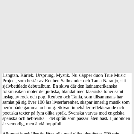
Längtan. Kärlek. Ursprung. Mystik. Nu släpper duon True Music
Project, som består av Reuben Sallmander och Tania Naranjo, sitt
självbetitlade debutalbum. En skiva där den latinamerikanska
folkmusiken möter det judiska, blandat med klassiska toner samt
inslag av rock och pop. Reuben och Tania, som tillsammans har
samlat på sig över 100 års livserfarenhet, skapar innerlig musik som
berör både gammal och ung. Skivan innehåller reflekterande och
poetiska texter på fyra olika språk. Svenska varvas med engelska,
spanska och hebreiska – det språk som passar låten bäst. Ljudbilden
är vemodig, men ändå hoppfull.
Albumet innehåller tio låtar, alla med olika identiteter. ”På min