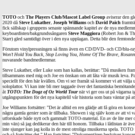
TOTO
och
The Players Club/Mascot Label Group
aviserar den g
2020 då
Steve Lukather
,
Joseph Williams
och
David Paich
framträ
fick sällskap i gruppens senaste spännande kapitel av de nya medle
keyboardisten/bakgrundssångaren
Steve Maggiora
(Robert Jon & Th
Starr) gled samtidigt över i den nya upplagan. Detta blir den femto
Förutom vinylpressningen så finns även en CD/DVD- och CD/blu-ray-ut
Won’t Hold You Back, Stop Loving You, Home Of The Brave, Rosanna
nuvarande bandmedlemmar.
Steve Lukather, eller Luke som han kallas, berättar: ”Då musiken fr
tillsammans med mig och Joe en önskan om att låta vår musik leva. Pai
speciellt för den här kvällen. Om vi ser framåt så kommer vi att välja
soloplattor. Vi kan inte bli mer taggade över det fantastiska bemötande
åt
TOTO: The Dogz of Oz World Tour
när vi ger oss ut på vägarna i
utgångspunkten för det nya kapiteliI vår historia som bara väntar på att
Joe Williams fortsätter: ”Det är alltid en ren glädje att få göra en k
några gamla genier som är tillbaka. Showen i sig själv kom av att vi v
utforskade både nytt och gammalt TOTO-material. En av de lite mer 
min vän) så jag dedikerar den här till honom. Tillbaka i låtlistan är äv
inte sjunger kan jag kolla in de mest otroliga musikerna spela. TOTO f
och så fortsätter det.” Han fortsätter: ”Dokumentären beskriver kon