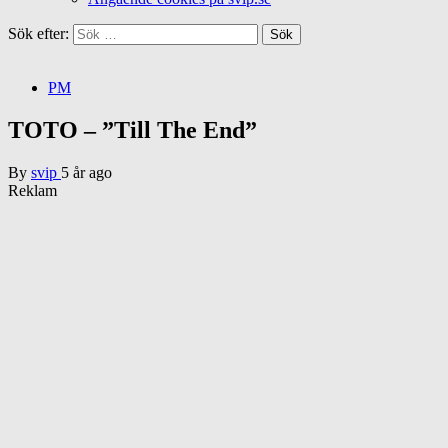
Sök efter:
PM
TOTO – ”Till The End”
By
svip
5 år ago
Reklam