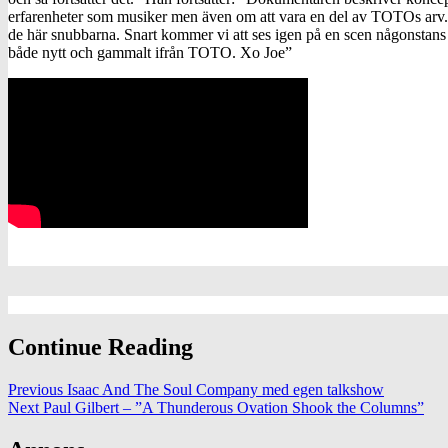
erfarenheter som musiker men även om att vara en del av TOTOs arv. 
de här snubbarna. Snart kommer vi att ses igen på en scen någonstans me
både nytt och gammalt ifrån TOTO. Xo Joe”
Continue Reading
Previous
Isaac And The Soul Company med egen talkshow
Next
Paul Gilbert – ”A Thunderous Ovation Shook the Columns”