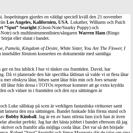
i. Inspelningen gjordes en väldigt speciell kväll den 21 november
från
Los Angeles, Kalifornien, USA
. Lukather, Williams och Paich
t ”Sput” Searight
(Ghost-Note/Snarky Puppy) och
-Note) och multiinstrumentlisten/sångaren
Warren Ham
(Ringo
jat eller slutat i bandet.
e, Pamela, Kingdom of Desire, White Sister, You Are The Flower, I
 innehåller förutom konserten en dokumentär med samtliga
r en bra inblick I hur vi tänker oss framtiden. David, har
å vi planerade den här specifika låtlistan så valde vi ut flera låtar
a mer obskyra låtar, hitsen samt låtar från min och Joes senaste
ga till låtar från dessa i TOTOs repertoar kommer att ge extra krydda
iden och vidare in i framtiden och den nya sättningen är
och Luke sällskap på scen är verkligen fantastiska virituoser samt
att lansera den nya sättningen. Bandet funkade från första stund och
 av
Bobby Kimball
. Jag är en av hans största fans (och han är även
elar absolut perfekt. Jag har det bästa jobbet i bandet eftersom då jag
kriver och framför alla möjliga coola låtar. Det var så det började
erce, Robert ”Sput” Searight och Steve Maggoria där de talar om sina