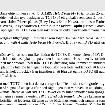
lobala utgivningen av
Whith A Little Help From My Friends
den 25 jun
dde med den nya upplagan av TOTO på ett globalt event som sändes 
mmarna
John Pierce
på bas (Huey Lewis & the News), trummisen
Rober
e Wreck). Keyboardisten
Dominique ”Xavier” Taplin
(Prince, Ghost
nde upplagan av TOTO om man räknar då de olika bandmedlemmarna har bör
gåva tillgängliga. Låtlistan är som följer:
Till The End, Hold The Lin
, and With A Little Help From My Friends
. Blu-ray och DVD-utgåvan
amförs av fantastiska musiker hedrar de TOTO. Dokumentären på DVDn ge
ch kan tänkas dyka upp på vilken konsert som helst som en överaskning. D
 ur ett mer bredare urval från TOTOs låtkatalog som kommer att inkluder
 plattorna fått. De har legat på topplistor över hela världen och att läg
gen. Enkelt uttryckt, våran intention är att föra det gamla TOTO till nut
 få skrivas.”
onsert med TOTO men just denna var speciell. De musiker som gjorde mig 
ar så sugna på att spela efter nedstägningen men var även en anledning 
okända låtarna är
You Are The Flower
en av mina favoriter som sjöngs
en några av mina favoriter:
Till the End
och
Pamela
. De nya katterna sp
ortsätter att leverera. Ett gäng av de bästa musikerna och sångarna som s
ceptet genom intervjuerna med David, Luke, Warren, Dominic X, John Pi