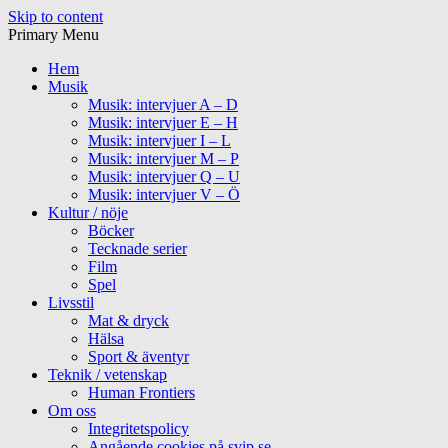
Skip to content
Primary Menu
Hem
Musik
Musik: intervjuer A – D
Musik: intervjuer E – H
Musik: intervjuer I – L
Musik: intervjuer M – P
Musik: intervjuer Q – U
Musik: intervjuer V – Ö
Kultur / nöje
Böcker
Tecknade serier
Film
Spel
Livsstil
Mat & dryck
Hälsa
Sport & äventyr
Teknik / vetenskap
Human Frontiers
Om oss
Integritetspolicy
Angående cookies på svip.se