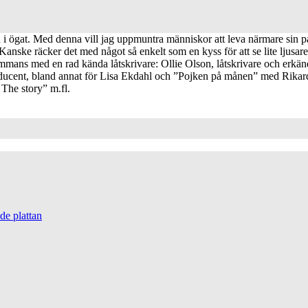
en i ögat. Med denna vill jag uppmuntra människor att leva närmare sin 
. Kanske räcker det med något så enkelt som en kyss för att se lite ljusa
mmans med en rad kända låtskrivare: Ollie Olson, låtskrivare och erkän
ducent, bland annat för Lisa Ekdahl och ”Pojken på månen” med Rikard
The story” m.fl.
de plattan