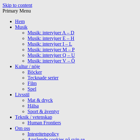
Skip to content
Primary Menu
Hem
Musik
Musik: intervjuer A – D
Musik: intervjuer E – H
Musik: intervjuer I – L
Musik: intervjuer M – P
Musik: intervjuer Q – U
Musik: intervjuer V – Ö
Kultur / nöje
Böcker
Tecknade serier
Film
Spel
Livsstil
Mat & dryck
Hälsa
Sport & äventyr
Teknik / vetenskap
Human Frontiers
Om oss
Integritetspolicy
Angående cookies på svip.se