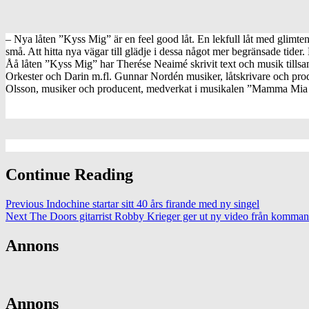
– Nya låten ”Kyss Mig” är en feel good låt. En lekfull låt med glimt
små. Att hitta nya vägar till glädje i dessa något mer begränsade tider
Åå låten ”Kyss Mig” har Therése Neaimé skrivit text och musik tillsa
Orkester och Darin m.fl. Gunnar Nordén musiker, låtskrivare och pro
Olsson, musiker och producent, medverkat i musikalen ”Mamma Mia 
Continue Reading
Previous
Indochine startar sitt 40 års firande med ny singel
Next
The Doors gitarrist Robby Krieger ger ut ny video från komman
Annons
Annons