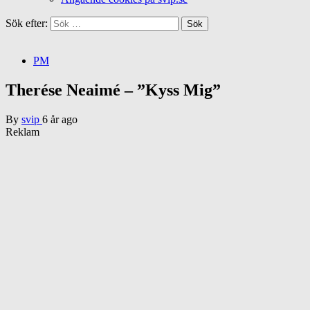
Sök efter:
PM
Therése Neaimé – ”Kyss Mig”
By
svip
6 år ago
Reklam