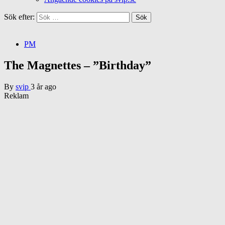
Sök efter:
PM
The Magnettes – ”Birthday”
By
svip
3 år ago
Reklam