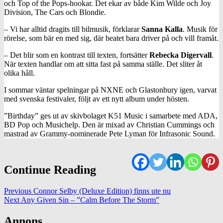
och Top of the Pops-hookar. Det ekar av både Kim Wilde och Joy
Division, The Cars och Blondie.
– Vi har alltid dragits till bilmusik, förklarar
Sanna Kalla
. Musik för
rörelse, som bär en med sig, där beatet bara driver på och vill framåt.
– Det blir som en kontrast till texten, fortsätter
Rebecka Digervall
.
När texten handlar om att sitta fast på samma ställe. Det sliter åt
olika håll.
I sommar väntar spelningar på NXNE och Glastonbury igen, varvat
med svenska festivaler, följt av ett nytt album under hösten.
”Birthday” ges ut av skivbolaget K51 Music i samarbete med ADA,
BD Pop och Musichelp. Den är mixad av Christian Cummings och
mastrad av Grammy-nominerade Pete Lyman för Infrasonic Sound.
Continue Reading
Previous
Connor Selby (Deluxe Edition) finns ute nu
Next
Any Given Sin – ”Calm Before The Storm”
Annons