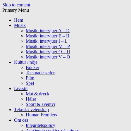
Skip to content
Primary Menu
Hem
Musik
Musik: intervjuer A – D
Musik: intervjuer E – H
Musik: intervjuer I – L
Musik: intervjuer M – P
Musik: intervjuer Q – U
Musik: intervjuer V – Ö
Kultur / nöje
Böcker
Tecknade serier
Film
Spel
Livsstil
Mat & dryck
Hälsa
Sport & äventyr
Teknik / vetenskap
Human Frontiers
Om oss
Integritetspolicy
Angående cookies på svip.se