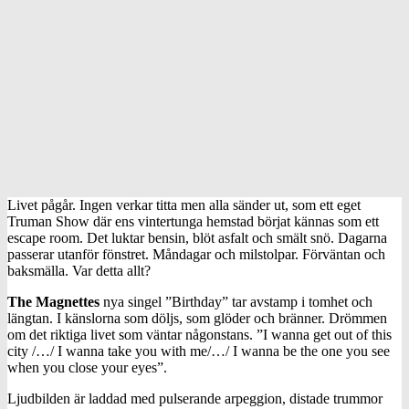
Livet pågår. Ingen verkar titta men alla sänder ut, som ett eget
Truman Show där ens vintertunga hemstad börjat kännas som ett
escape room. Det luktar bensin, blöt asfalt och smält snö. Dagarna
passerar utanför fönstret. Måndagar och milstolpar. Förväntan och
baksmälla. Var detta allt?
The Magnettes
nya singel ”Birthday” tar avstamp i tomhet och
längtan. I känslorna som döljs, som glöder och bränner. Drömmen
om det riktiga livet som väntar någonstans. ”I wanna get out of this
city /…/ I wanna take you with me/…/ I wanna be the one you see
when you close your eyes”.
Ljudbilden är laddad med pulserande arpeggion, distade trummor