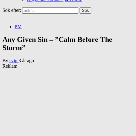
Sök efter:
PM
Any Given Sin – ”Calm Before The
Storm”
By
svip
3 år ago
Reklam