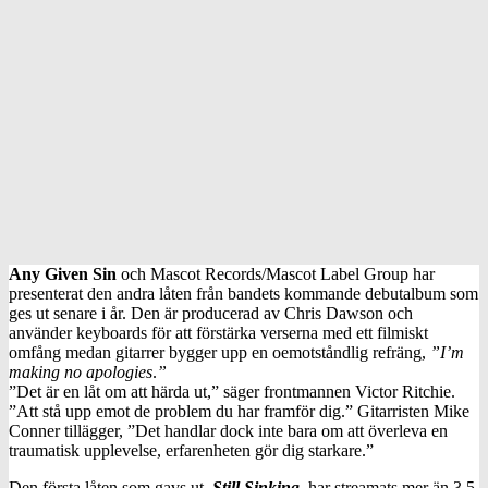
Any Given Sin
och Mascot Records/Mascot Label Group har
presenterat den andra låten från bandets kommande debutalbum som
ges ut senare i år. Den är producerad av Chris Dawson och
använder keyboards för att förstärka verserna med ett filmiskt
omfång medan gitarrer bygger upp en oemotståndlig refräng,
”I’m
making no apologies
.
”
”Det är en låt om att härda ut,” säger frontmannen Victor Ritchie.
”Att stå upp emot de problem du har framför dig.” Gitarristen Mike
Conner tillägger, ”Det handlar dock inte bara om att överleva en
traumatisk upplevelse, erfarenheten gör dig starkare.”
Den första låten som gavs ut,
Still Sinking
, har streamats mer än 3,5