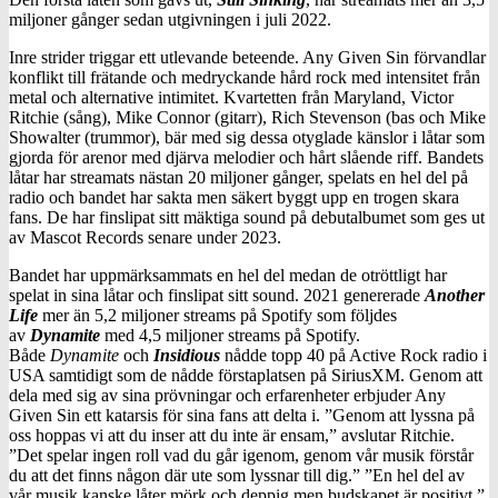
miljoner gånger sedan utgivningen i juli 2022.
Inre strider triggar ett utlevande beteende. Any Given Sin förvandlar
konflikt till frätande och medryckande hård rock med intensitet från
metal och alternative intimitet. Kvartetten från Maryland, Victor
Ritchie (sång), Mike Connor (gitarr), Rich Stevenson (bas och Mike
Showalter (trummor), bär med sig dessa otyglade känslor i låtar som
gjorda för arenor med djärva melodier och hårt slående riff. Bandets
låtar har streamats nästan 20 miljoner gånger, spelats en hel del på
radio och bandet har sakta men säkert byggt upp en trogen skara
fans. De har finslipat sitt mäktiga sound på debutalbumet som ges ut
av Mascot Records senare under 2023.
Bandet har uppmärksammats en hel del medan de otröttligt har
spelat in sina låtar och finslipat sitt sound. 2021 genererade
Another
Life
mer än 5,2 miljoner streams på Spotify som följdes
av
Dynamite
med 4,5 miljoner streams på Spotify.
Både
Dynamite
och
Insidious
nådde topp 40 på Active Rock radio i
USA samtidigt som de nådde förstaplatsen på SiriusXM. Genom att
dela med sig av sina prövningar och erfarenheter erbjuder Any
Given Sin ett katarsis för sina fans att delta i. ”Genom att lyssna på
oss hoppas vi att du inser att du inte är ensam,” avslutar Ritchie.
”Det spelar ingen roll vad du går igenom, genom vår musik förstår
du att det finns någon där ute som lyssnar till dig.” ”En hel del av
vår musik kanske låter mörk och deppig men budskapet är positivt,”