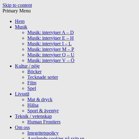
Skip to content
Primary Menu
Hem
Musik
Musik: intervjuer A – D
Musik: intervjuer E – H
Musik: intervjuer I – L
Musik: intervjuer M – P
Musik: intervjuer Q – U
Musik: intervjuer V – Ö
Kultur / nöje
Böcker
Tecknade serier
Film
Spel
Livsstil
Mat & dryck
Hälsa
Sport & äventyr
Teknik / vetenskap
Human Frontiers
Om oss
Integritetspolicy
Angående cookies på svip.se