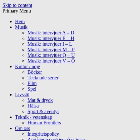
Skip to content
Primary Menu
Hem
Musik
Musik: intervjuer A – D
Musik: intervjuer E – H
Musik: intervjuer I – L
Musik: intervjuer M – P
Musik: intervjuer Q – U
Musik: intervjuer V – Ö
Kultur / nöje
Böcker
Tecknade serier
Film
Spel
Livsstil
Mat & dryck
Hälsa
Sport & äventyr
Teknik / vetenskap
Human Frontiers
Om oss
Integritetspolicy
Angående cookies på svip.se