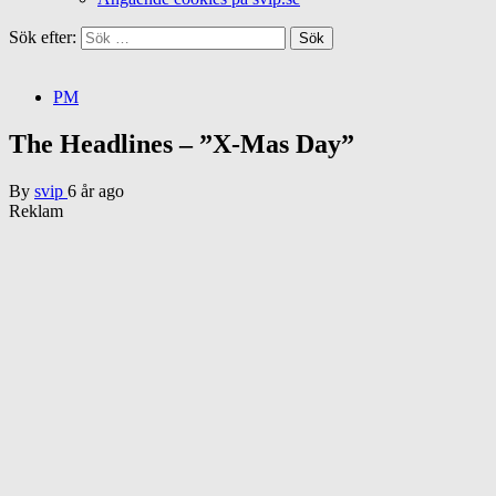
Sök efter:
PM
The Headlines – ”X-Mas Day”
By
svip
6 år ago
Reklam