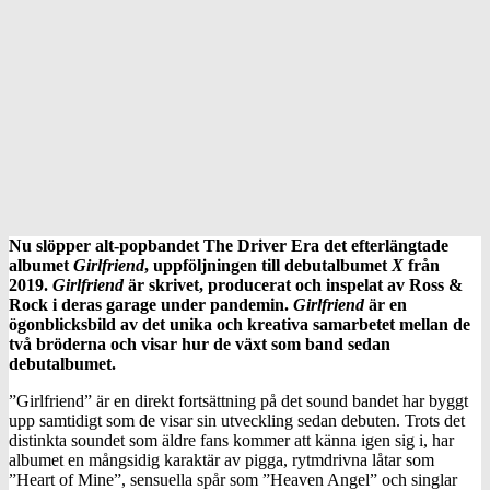
Nu slöpper alt-popbandet The Driver Era det efterlängtade
albumet
Girlfriend
, uppföljningen till debutalbumet
X
från
2019.
Girlfriend
är skrivet, producerat och inspelat av Ross &
Rock i deras garage under pandemin.
Girlfriend
är en
ögonblicksbild av det unika och kreativa samarbetet mellan de
två bröderna och visar hur de växt som band sedan
debutalbumet.
”Girlfriend” är en direkt fortsättning på det sound bandet har byggt
upp samtidigt som de visar sin utveckling sedan debuten. Trots det
distinkta soundet som äldre fans kommer att känna igen sig i, har
albumet en mångsidig karaktär av pigga, rytmdrivna låtar som
”Heart of Mine”, sensuella spår som ”Heaven Angel” och singlar