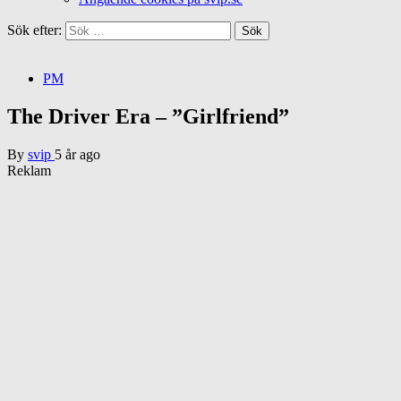
Sök efter:
PM
The Driver Era – ”Girlfriend”
By
svip
5 år ago
Reklam