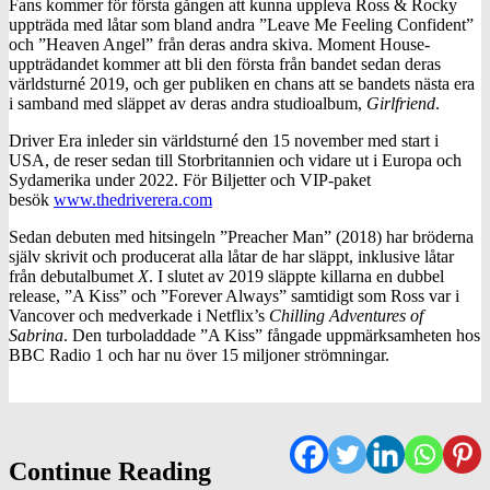
Fans kommer för första gången att kunna uppleva Ross & Rocky
uppträda med låtar som bland andra ”Leave Me Feeling Confident”
och ”Heaven Angel” från deras andra skiva. Moment House-
uppträdandet kommer att bli den första från bandet sedan deras
världsturné 2019, och ger publiken en chans att se bandets nästa era
i samband med släppet av deras andra studioalbum,
Girlfriend
.
Driver Era inleder sin världsturné den 15 november med start i
USA, de reser sedan till Storbritannien och vidare ut i Europa och
Sydamerika under 2022. För Biljetter och VIP-paket
besök
www.thedriverera.com
Sedan debuten med hitsingeln ”Preacher Man” (2018) har bröderna
själv skrivit och producerat alla låtar de har släppt, inklusive låtar
från debutalbumet
X
. I slutet av 2019 släppte killarna en dubbel
release, ”A Kiss” och ”Forever Always” samtidigt som Ross var i
Vancover och medverkade i Netflix’s
Chilling Adventures of
Sabrina
. Den turboladdade ”A Kiss” fångade uppmärksamheten hos
BBC Radio 1 och har nu över 15 miljoner strömningar.
Continue Reading