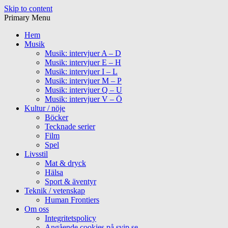
Skip to content
Primary Menu
Hem
Musik
Musik: intervjuer A – D
Musik: intervjuer E – H
Musik: intervjuer I – L
Musik: intervjuer M – P
Musik: intervjuer Q – U
Musik: intervjuer V – Ö
Kultur / nöje
Böcker
Tecknade serier
Film
Spel
Livsstil
Mat & dryck
Hälsa
Sport & äventyr
Teknik / vetenskap
Human Frontiers
Om oss
Integritetspolicy
Angående cookies på svip.se