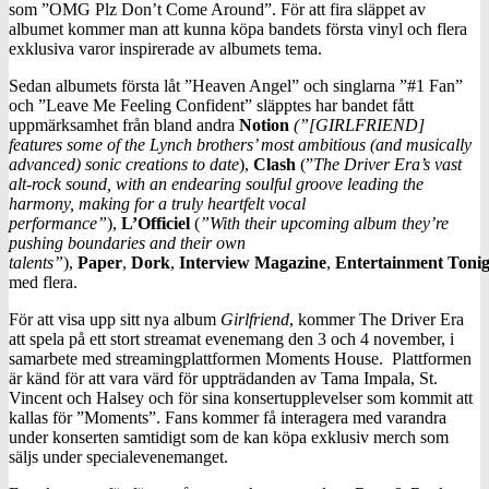
som ”OMG Plz Don’t Come Around”. För att fira släppet av
albumet kommer man att kunna köpa bandets första vinyl och flera
exklusiva varor inspirerade av albumets tema.
Sedan albumets första låt ”Heaven Angel” och singlarna ”#1 Fan”
och ”Leave Me Feeling Confident” släpptes har bandet fått
uppmärksamhet från bland andra
Notion
(”[GIRLFRIEND]
features some of the Lynch brothers’ most ambitious (and musically
advanced) sonic creations to date
),
Clash
(”
The Driver Era’s vast
alt-rock sound, with an endearing soulful groove leading the
harmony, making for a truly heartfelt vocal
performance”
),
L’Officiel
(
”With their upcoming album they’re
pushing boundaries and their own
talents”
),
Paper
,
Dork
,
Interview
Magazine
,
Entertainment
Tonig
med flera.
För att visa upp sitt nya album
Girlfriend
, kommer The Driver Era
att spela på ett stort streamat evenemang den 3 och 4 november, i
samarbete med streamingplattformen Moments House. Plattformen
är känd för att vara värd för uppträdanden av Tama Impala, St.
Vincent och Halsey och för sina konsertupplevelser som kommit att
kallas för ”Moments”. Fans kommer få interagera med varandra
under konserten samtidigt som de kan köpa exklusiv merch som
säljs under specialevenemanget.